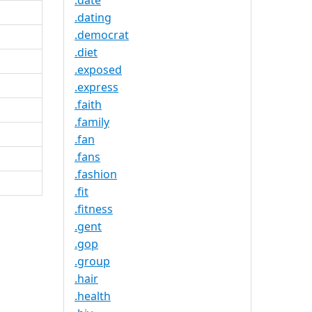
.date
.dating
.democrat
.diet
.exposed
.express
.faith
.family
.fan
.fans
.fashion
.fit
.fitness
.gent
.gop
.group
.hair
.health