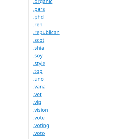
.organic
.pars
.phd
.ren
.republican
.scot
.shia
.soy
.style
.top
.uno
.vana
.vet
.vip
.vision
.vote
.voting
.voto