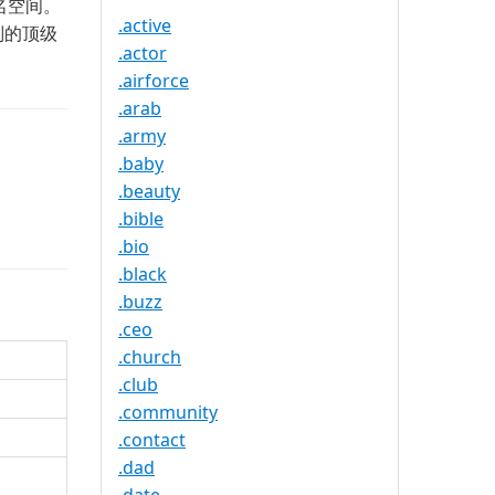
名空间。
.active
别的顶级
.actor
.airforce
.arab
.army
.baby
.beauty
.bible
.bio
.black
.buzz
.ceo
.church
.club
.community
.contact
.dad