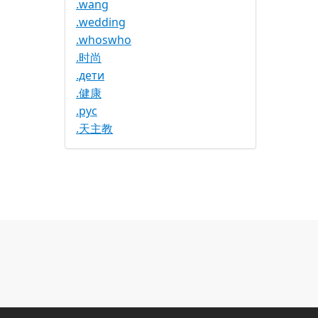
.wang
.wedding
.whoswho
.时尚
.дети
.健康
.рус
.天主教