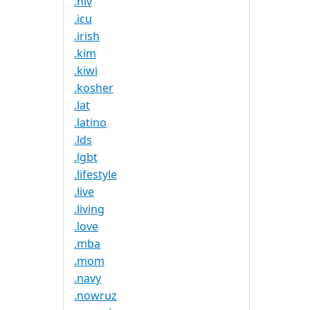
.hiv
.icu
.irish
.kim
.kiwi
.kosher
.lat
.latino
.lds
.lgbt
.lifestyle
.live
.living
.love
.mba
.mom
.navy
.nowruz