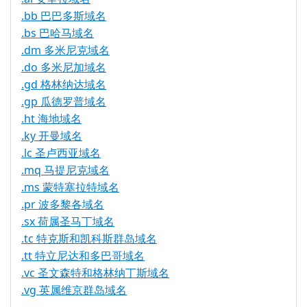
.bb 巴巴多斯域名
.bs 巴哈马域名
.dm 多米尼克域名
.do 多米尼加域名
.gd 格林纳达域名
.gp 瓜德罗普域名
.ht 海地域名
.ky 开曼域名
.lc 圣卢西亚域名
.mq 马提尼克域名
.ms 蒙特塞拉特域名
.pr 波多黎各域名
.sx 荷属圣马丁域名
.tc 特克斯和凯科斯群岛域名
.tt 特立尼达和多巴哥域名
.vc 圣文森特和格林纳丁斯域名
.vg 英属维京群岛域名