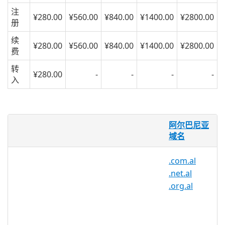
注
¥280.00
¥560.00
¥840.00
¥1400.00
¥2800.00
册
续
¥280.00
¥560.00
¥840.00
¥1400.00
¥2800.00
费
转
¥280.00
-
-
-
-
入
什么是 .al 域名？
阿尔巴尼亚
.al 域名是阿尔巴尼亚的领土扩展名。它创
域名
建于 1992 年，由 akep.al 管理。起初它仅
.com.al
限于阿尔巴尼亚公司，但现在甚至可以为国
.net.al
外的公司和个人注册阿尔巴尼亚域名。
.org.al
为什么要注册 .al 域名？
.al 域名是阿尔巴尼亚的国家代码域