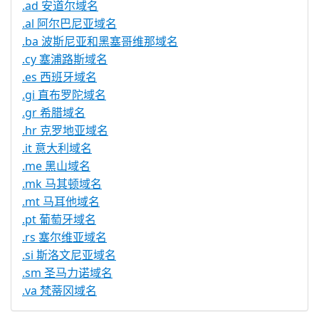
.ad 安道尔域名
.al 阿尔巴尼亚域名
.ba 波斯尼亚和黑塞哥维那域名
.cy 塞浦路斯域名
.es 西班牙域名
.gi 直布罗陀域名
.gr 希腊域名
.hr 克罗地亚域名
.it 意大利域名
.me 黑山域名
.mk 马其顿域名
.mt 马耳他域名
.pt 葡萄牙域名
.rs 塞尔维亚域名
.si 斯洛文尼亚域名
.sm 圣马力诺域名
.va 梵蒂冈域名