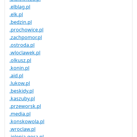
.elblag.pl
.elk.pl
.bedzin.pl
.prochowice.pl
.zachpomor.pl
.ostroda.pl
.wloclawek.pl
.olkusz.pl
.konin.pl
.aid.pl
.lukow.pl
.beskidy.pl
.kaszuby.pl
.przeworsk.pl
.media.pl
.konskowola.pl
.wroclaw.pl
.jelenia-gora.pl