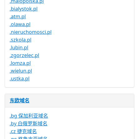
.malopolska.pl
.bialystok.pl
.atm.pl
.olawa.pl
.nieruchomosci.pl
.szkola.pl
.lubin.pl
.zgorzelec.pl
.lomza.pl
.wielun.pl
.ustka.pl
东欧域名
.bg 保加利亚域名
.by 白俄罗斯域名
.cz 捷克域名