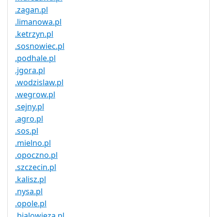
.zagan.pl
.limanowa.pl
.ketrzyn.pl
.sosnowiec.pl
.podhale.pl
.jgora.pl
.wodzislaw.pl
.wegrow.pl
.sejny.pl
.agro.pl
.sos.pl
.mielno.pl
.opoczno.pl
.szczecin.pl
.kalisz.pl
.nysa.pl
.opole.pl
.bialowieza.pl