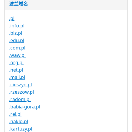
波兰域名
.pl
.info.pl
.biz.pl
.edu.pl
.com.pl
.waw.pl
.org.pl
.net.pl
.mail.pl
.cieszyn.pl
.rzeszow.pl
.radom.pl
.babia-gora.pl
.rel.pl
.naklo.pl
.kartuzy.pl