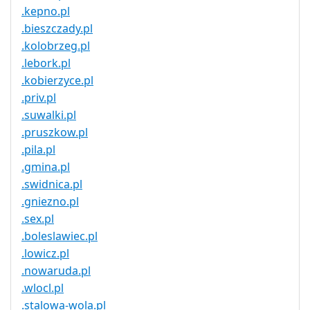
.kepno.pl
.bieszczady.pl
.kolobrzeg.pl
.lebork.pl
.kobierzyce.pl
.priv.pl
.suwalki.pl
.pruszkow.pl
.pila.pl
.gmina.pl
.swidnica.pl
.gniezno.pl
.sex.pl
.boleslawiec.pl
.lowicz.pl
.nowaruda.pl
.wlocl.pl
.stalowa-wola.pl