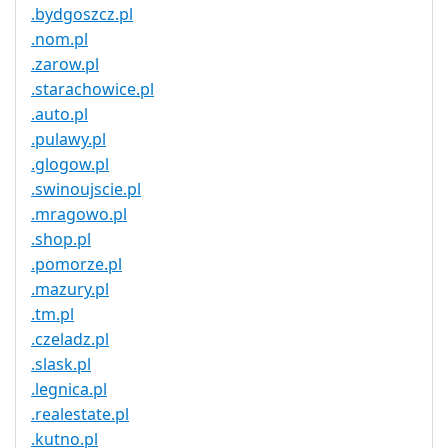
.bydgoszcz.pl
.nom.pl
.zarow.pl
.starachowice.pl
.auto.pl
.pulawy.pl
.glogow.pl
.swinoujscie.pl
.mragowo.pl
.shop.pl
.pomorze.pl
.mazury.pl
.tm.pl
.czeladz.pl
.slask.pl
.legnica.pl
.realestate.pl
.kutno.pl