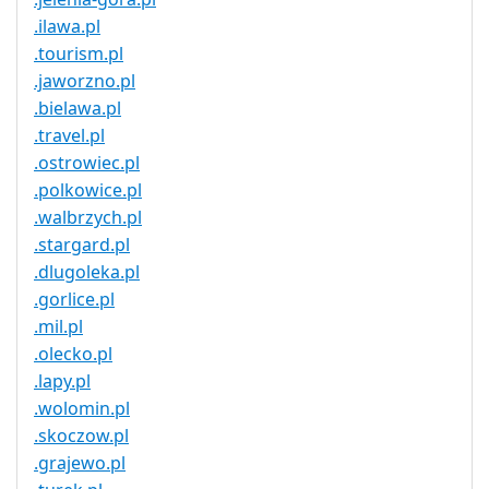
.ilawa.pl
.tourism.pl
.jaworzno.pl
.bielawa.pl
.travel.pl
.ostrowiec.pl
.polkowice.pl
.walbrzych.pl
.stargard.pl
.dlugoleka.pl
.gorlice.pl
.mil.pl
.olecko.pl
.lapy.pl
.wolomin.pl
.skoczow.pl
.grajewo.pl