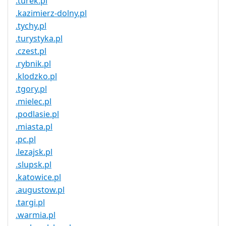
.turek.pl
.kazimierz-dolny.pl
.tychy.pl
.turystyka.pl
.czest.pl
.rybnik.pl
.klodzko.pl
.tgory.pl
.mielec.pl
.podlasie.pl
.miasta.pl
.pc.pl
.lezajsk.pl
.slupsk.pl
.katowice.pl
.augustow.pl
.targi.pl
.warmia.pl