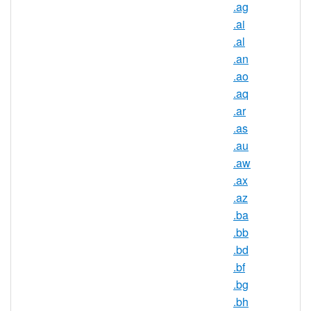
元號）
.ag
IDN(特殊字元域名): 不支援
.ai
註冊期限： 1 至 10 年
.al
三級域名： 不支援
.an
續約: 域名將於到期時被停用，但您仍
.ao
可於到期日起 45 天內進行續約。
.aq
爭議處理機制: 統一域名爭議解決政策
.ar
(UDRP)
.as
移轉(變更域名註冊商): 移轉請求需於
.au
新的域名註冊商的網站上提出。請確
.aw
認您有該域名的授權認證碼（請向原
.ax
域名註冊商索取）並確認該域名非處
.az
於‘禁止轉移 (TransferProhibited)’狀
.ba
態。您需透過電子郵件確認域名移轉
.bb
請求。本移轉程式的處理時間通常約
.bd
為 1 至 10 天。
.bf
所有權變更: 所有權變更程式可於亞洲
.bg
註冊網站上進行
.bh