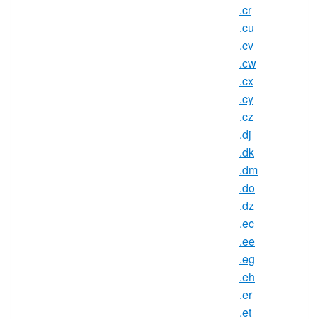
最小注冊期
.cr
1 年
限
.cu
最大註冊期
.cv
10 年
限
.cw
.cx
IDN 支援
否
.cy
WHOIS 隱私
.cz
是
服務可用
.dj
DNSSEC 支
.dk
是
援
.dm
.do
實時註冊
是
.dz
註冊限制
無
.ec
需要檔案證
.ee
否
明
.eg
.eh
提供信託代
否
.er
理服務
.et