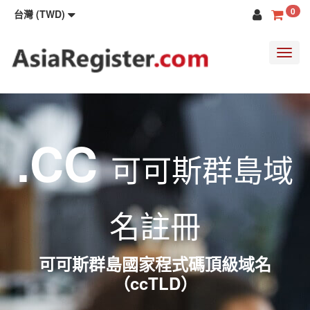
0
台灣 (TWD)
Toggl
navig
.CC
可可斯群島域
名註冊
可可斯群島國家程式碼頂級域名
（ccTLD）