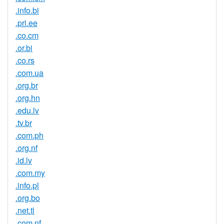
.info.bi
.pri.ee
.co.cm
.or.bi
.co.rs
.com.ua
.org.br
.org.hn
.edu.lv
.tv.br
.com.ph
.org.nf
.id.lv
.com.my
.info.pl
.org.bo
.net.tl
.com.nf