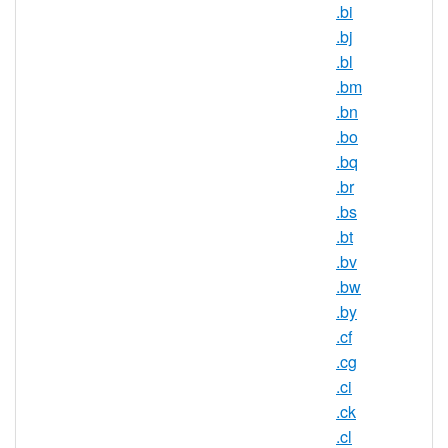
刪除程式： 隔離期 30 天
.bi
.bj
.bl
.CC 註冊機構資訊
.bm
.bn
TLD 型別：國家和地區頂級域名
.bo
國家 / 地區：可可斯群島
.bq
註冊機構：eNIC Cocos (Keeling)
.br
Islands Pty. Ltd. d/b/a Island Internet
.bs
Services
.bt
.bv
.bw
.CC 域名資訊
.by
.cf
TLD 型別
ccTLD，可可斯群島
.cg
最小長度
2 個字元
.ci
.ck
最大長度
63 個字元
.cl