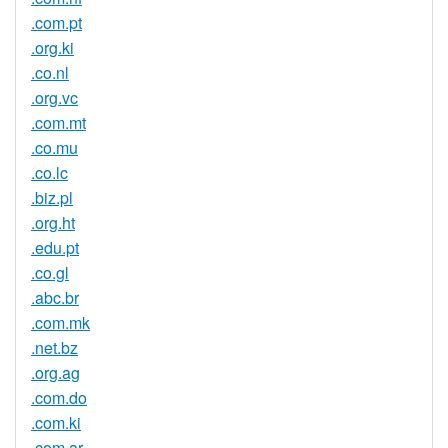
.com.pt
.org.ki
.co.nl
.org.vc
.com.mt
.co.mu
.co.lc
.biz.pl
.org.ht
.edu.pt
.co.gl
.abc.br
.com.mk
.net.bz
.org.ag
.com.do
.com.ki
.com.ar