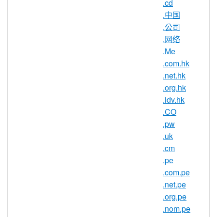
.cd
Community Centers（社群中心）
.中国
Country Clubs（鄉村俱樂部）
.公司
Carpet Cleaners（地毯清潔工）
.网络
Catholic Charities（天主教慈善機
.Me
構）
.com.hk
Consulting Companies（諮詢公司）
.net.hk
City Councils（市議會）
.org.hk
Cybercafes（網咖）
.idv.hk
Car Clubs（汽車俱樂部）
.CO
.pw
.cc 域名同樣 completely crazy（十分
.uk
瘋狂）。
.cm
您想到了極具創意的專業人員，也想
.pe
到了更多的傳統企業和組織機構，但
.com.pe
如果您的想法真實存在呢？想要為世
.net.pe
界上最華美有趣的貓科動物攝影開創
.org.pe
一個部落格嗎？通過 .cc 域名開始使
.nom.pe
用線上 Cat Circus（貓咪馬戲團）