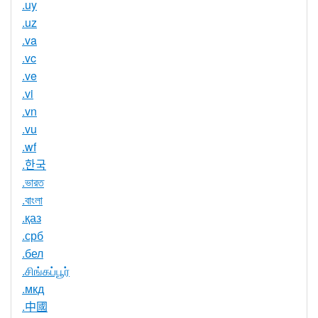
.uy
.uz
.va
.vc
.ve
.vi
.vn
.vu
.wf
.한국
.ভারত
.বাংলা
.қаз
.срб
.бел
.சிங்கப்பூர்
.мкд
.中國