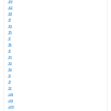
.sy
.sz
.td
.tf
.tg
.th
.tj
.tk
.tl
.tn
.to
.tp
.tr
.tt
.tz
.ua
.ug
.um