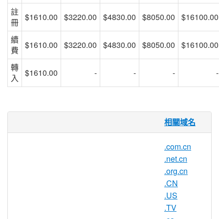
註
$1610.00
$3220.00
$4830.00
$8050.00
$16100.00
冊
續
$1610.00
$3220.00
$4830.00
$8050.00
$16100.00
費
轉
$1610.00
-
-
-
-
入
.cc域名
相關域名
.CC 域名是科科（斯基）林群島
.com.cn
Cocos (Keeling) Islands 的國別域
.net.cn
名，和我國的
.CN
同屬於屬於國家或
.org.cn
地區頂級域名 ccTLD。和
.CN
·COM
、
.NET
及
·ORG
等 gTLD 國際頂
.US
級域名有著本質區別。
.TV
.CC 域名是新的全球性通用域名，具