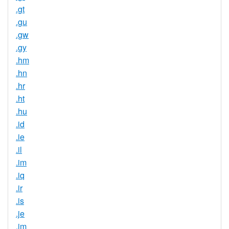
.gt
.gu
.gw
.gy
.hm
.hn
.hr
.ht
.hu
.id
.ie
.il
.im
.iq
.ir
.is
.je
.jm