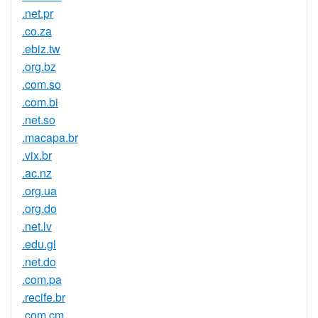
.net.pr
.co.za
.ebiz.tw
.org.bz
.com.so
.com.bi
.net.so
.macapa.br
.vix.br
.ac.nz
.org.ua
.org.do
.net.lv
.edu.gl
.net.do
.com.pa
.recife.br
.com.cm