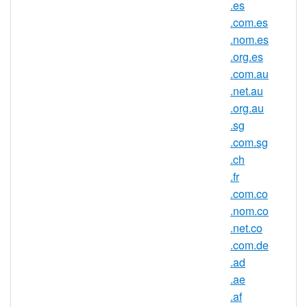
.es
吧！萬分鍾情於布里乳酪和林堡乾
.com.es
酪？那麼 .cc 域名就是您在網上找尋
.nom.es
小 Cheese Corner（乳酪角）的不二
.org.es
之選。專門為未來的蝴蝶設計手工製
.com.au
作的小房子？在 .cc 域名上賣掉您的
.net.au
Caterpillar Condos（卡特彼勒公
.org.au
寓）。
.sg
好吧，也許這有點過頭了（您也可以
.com.sg
認為我們只是為您提供了一個好主
.ch
意）。不管怎樣，我們想要表達是，
.fr
您可以通過 .cc 域名無限發揮自己的
.com.co
創造力。
.nom.co
.net.co
.cc 域名註冊規則
.com.de
分配： 所有人皆可註冊 .CC 域名
.ad
語法： 3 至 63 個英數符號與 1 個連
.ae
字元號（開頭與結尾位置不得為連字
.af