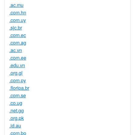
.ac.mu
.com.hn
.com.uy
.sjc.br
.com.ec
.com.ag
.ac.vn
.com.ee
.edu.vn
.org.gl
.com.py
.floripa.br
.com.se
.co.ug
.net.gg
.org.pk
.id.au
.com.bo