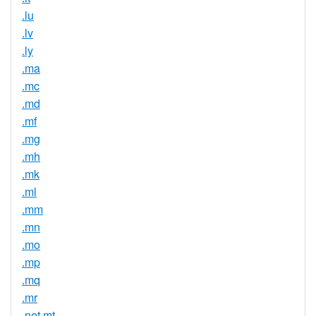
.lu
.lv
.ly
.ma
.mc
.md
.mf
.mg
.mh
.mk
.ml
.mm
.mn
.mo
.mp
.mq
.mr
.net.mt