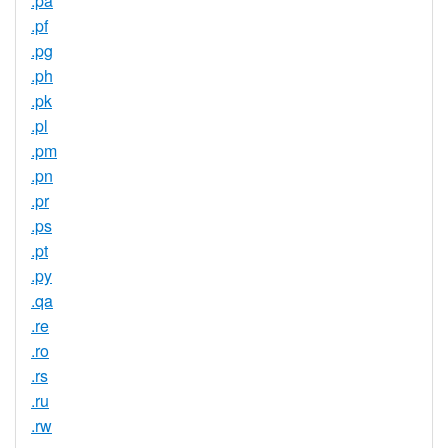
.pa
.pf
.pg
.ph
.pk
.pl
.pm
.pn
.pr
.ps
.pt
.py
.qa
.re
.ro
.rs
.ru
.rw