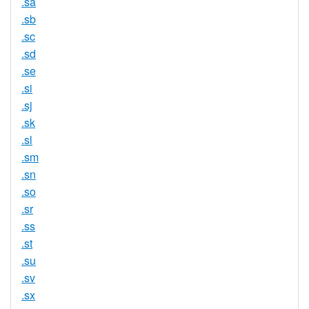
.sa
.sb
.sc
.sd
.se
.si
.sj
.sk
.sl
.sm
.sn
.so
.sr
.ss
.st
.su
.sv
.sx