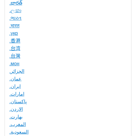
.భారత్
.ලංකා
.ભારત
.भारत
.укр
.香港
.台湾
.台灣
.мон
.الجزائر
.عمان
.ایران
.امارات
.پاکستان
.الاردن
.بھارت
.المغرب
.السعودية