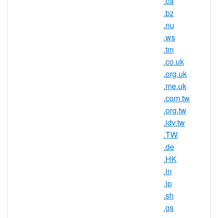
.ca
有和
·COM
、
.NET
及
·ORG
完全一樣
.bz
的性質、功能和註冊原則；.CC 域名
.nu
可以理解為英文“ Commercial
.ws
Company ”（商業公司）或“ Chinese
.tm
Company ”（中國公司）的縮寫，含
.co.uk
義明確、簡單易記；.CC 域名是一種
.org.uk
最新的流行趨勢，目前 .CC 域名資源
.me.uk
豐富，商業潛力巨大，新一代的網際
.com.tw
網路使用者已經接受並採用.CC 域名
.org.tw
作為他們所指定的品牌，像 Nike，
.idv.tw
Coke，Goodyear 和 Intel 等都已經註
.TW
冊 .CC 域名，並已經投入使用；.CC
.de
域名是一個很有價值的資產。去年 6
.HK
月份，Beauty.cc 域名這一域名被洛杉
.in
磯一家公司以一百萬美元的天價成功
.jp
購買，隨著越來越多的人對.CC 域名
.sh
錶示青睞，.CC 域名的價值正在與日
.gs
俱增。