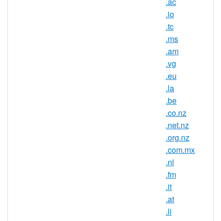
.ac
開發一個線上 creative
.io
community（創意社群）。
.tc
.ms
設計師、作家、音樂家和演員都有什麼共同
.am
點？創作力。他們可能擁有不同的技能，但
.vg
他們都有共同的動力去創作出一些能與更廣
.eu
泛的受眾緊密相連的事物。他們力求獨一無
.la
二，所以在選擇域名時，傳統並不是他們的
.be
風格。這種情況下，.cc 域名適時推出。這
.co.nz
些域名不僅簡短易記，而且還會脫穎而出。
.net.nz
更重要的是，對於它可以代表 Creative
.org.nz
Community（創意社群）這一事實一點都不
.com.mx
為過。
.nl
註冊 .cc 域名絕對是明智之選。
.fm
當然，您不必在創意領域才能擁有 .cc 域
.it
名。事實上，有很多各式各樣匹配的團體或
.at
行業，.cc 域名似乎就是專為其量身打造
.li
的，例如：