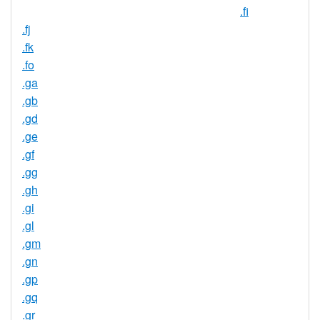
.fi
.fj
.fk
.fo
.ga
.gb
.gd
.ge
.gf
.gg
.gh
.gi
.gl
.gm
.gn
.gp
.gq
.gr