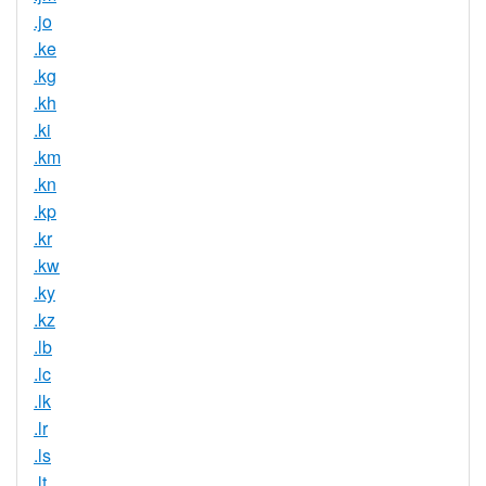
.jo
.ke
.kg
.kh
.ki
.km
.kn
.kp
.kr
.kw
.ky
.kz
.lb
.lc
.lk
.lr
.ls
.lt