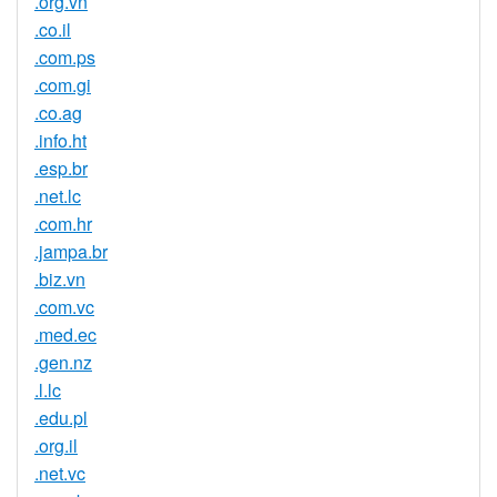
.org.vn
.co.il
.com.ps
.com.gi
.co.ag
.info.ht
.esp.br
.net.lc
.com.hr
.jampa.br
.biz.vn
.com.vc
.med.ec
.gen.nz
.l.lc
.edu.pl
.org.il
.net.vc