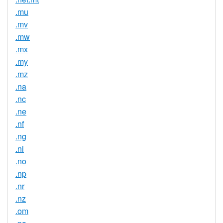
.mu
.mv
.mw
.mx
.my
.mz
.na
.nc
.ne
.nf
.ng
.ni
.no
.np
.nr
.nz
.om