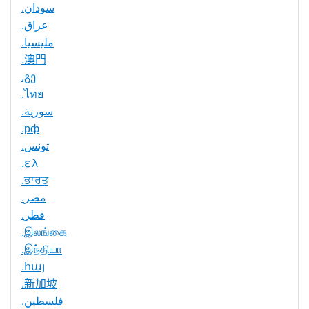
.سودان
.عراق
.مليسيا
.澳門
.გე
.ไทย
.سورية
.рф
.تونس
.ελ
.ਭਾਰਤ
.مصر
.قطر
.இலங்கை
.இந்தியா
.հայ
.新加坡
.فلسطين