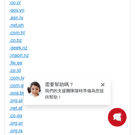
.co.cr
.gov.vn
.asn.lv
.net.ph
.com.ht
.co.bz
.geek.nz
.maori.nz
.fie.ee
.co.id
.com.ly
.com.gy
.poa.br
.org.pl
.net.af
.co.gg
.org.pr
.org.rs