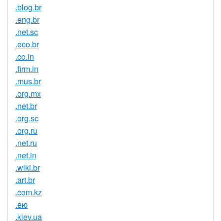
.blog.br
.eng.br
.net.sc
.eco.br
.co.in
.firm.in
.mus.br
.org.mx
.net.br
.org.sc
.org.ru
.net.ru
.net.in
.wiki.br
.art.br
.com.kz
.ею
.kiev.ua