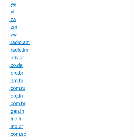
.ye
.yt
.za
.zm
.zw
.radio.am
.radio.fm
.adv.br
.co.de
.pro.br
.arq.br
.com.ru
.org.in
.com.br
.gen.in
.ind.in
.ind.br
.com.sc