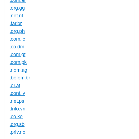
.org.gg
.net.nf
.far.br
.org.ph
.com.lc
.co.dm
.com.gt
.com.pk
.nom.ag
.belem.br
.or.at
.conf.lv
.net.ps
.info.vn
.co.ke
.org.sb
.priv.no