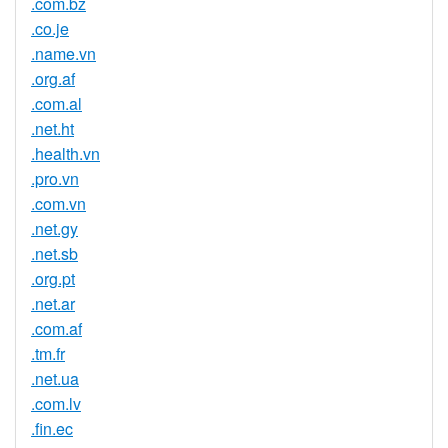
.com.bz
.co.je
.name.vn
.org.af
.com.al
.net.ht
.health.vn
.pro.vn
.com.vn
.net.gy
.net.sb
.org.pt
.net.ar
.com.af
.tm.fr
.net.ua
.com.lv
.fin.ec