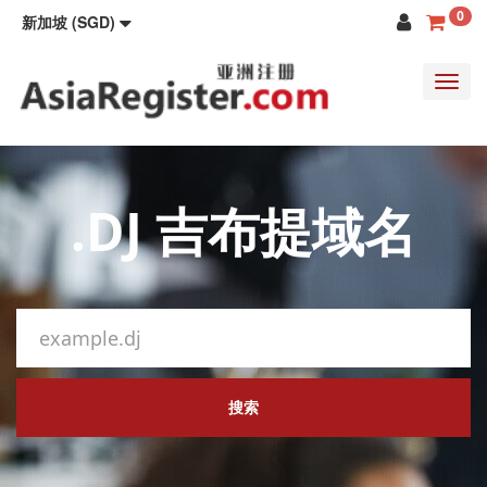
0
新加坡 (SGD)
Toggl
navig
.DJ 吉布提域名
搜索