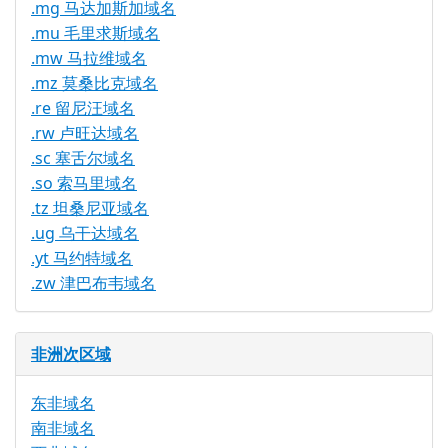
.mg 马达加斯加域名
.mu 毛里求斯域名
.mw 马拉维域名
.mz 莫桑比克域名
.re 留尼汪域名
.rw 卢旺达域名
.sc 塞舌尔域名
.so 索马里域名
.tz 坦桑尼亚域名
.ug 乌干达域名
.yt 马约特域名
.zw 津巴布韦域名
非洲次区域
东非域名
南非域名