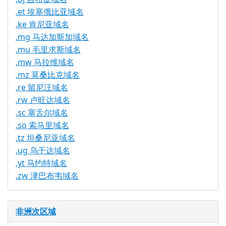
.et 埃塞俄比亚域名
.ke 肯尼亚域名
.mg 马达加斯加域名
.mu 毛里求斯域名
.mw 马拉维域名
.mz 莫桑比克域名
.re 留尼汪域名
.rw 卢旺达域名
.sc 塞舌尔域名
.so 索马里域名
.tz 坦桑尼亚域名
.ug 乌干达域名
.yt 马约特域名
.zw 津巴布韦域名
非洲次区域