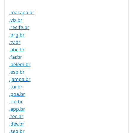
.macapa.br
.vix.br
.recife.br
.org.br
.tv.br
.abc.br
.far.br
.belem.br
.esp.br
.jampa.br
.tur.br
.poa.br
.rio.br
.app.br
.tec.br
.dev.br
.seg.br