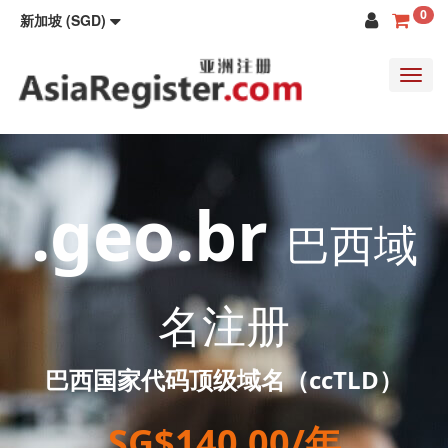
0
新加坡 (SGD)
Toggl
navig
.geo.br
巴西域
名注册
巴西国家代码顶级域名（ccTLD）
SG$140.00/年