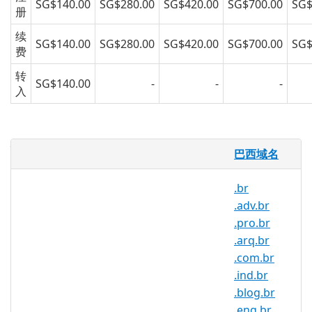
SG$140.00
SG$280.00
SG$420.00
SG$700.00
SG$
册
续
SG$140.00
SG$280.00
SG$420.00
SG$700.00
SG$
费
转
SG$140.00
-
-
-
入
什么是 .geo.br 域名？
巴西域名
.geo.br 域名国家代码顶级域名 (ccTLD) 是
代表巴西的扩展名。与除两个南美国家外的
.br
所有国家接壤的第五大人口大国。该国的座
.adv.br
右铭“Ordem e Progresso”（“秩序与进
.pro.br
步”）恰当地描述了该国努力使互联网成为
.arq.br
巴西人日常生活的一部分。截至 2016 年，
.com.br
巴西是世界第四大互联网用户。由于大约
.ind.br
80% 的人口在线，巴西人是社交媒体上最
.blog.br
活跃的人，平均每小时登录一次。众筹“互
.eng.br