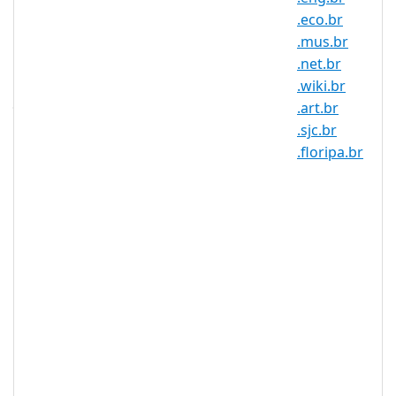
联网权利法案”的支持者一直在努力确保为
.eco.br
所有巴西公民提供一个自由开放的互联网的
.mus.br
未来。
.net.br
.wiki.br
为什么要注册.geo.br 域名？
.art.br
巴西，桑巴、足球之乡，也是世界上
.sjc.br
最大的咖啡生产国之一。对巴西说
.floripa.br
“Ola”。向 .COM.geo.br 域名 打个招
呼！今天就可以注册你的 .br 域名
吧！
.COM.geo.br 域名为希望在巴西开展
业务的本地和国际公司提供了绝佳机
会。
通过注册 .COM.geo.br 域名，您的公
司可以提供有关您的产品和服务的相
关和本地化信息。
巴西的 .COM.geo.br 域名等本地域名
为您的公司树立了专业形象，这证明