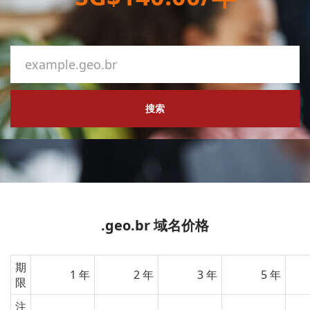
搜索
.geo.br 域名价格
期
1 年
2 年
3 年
5 年
限
注