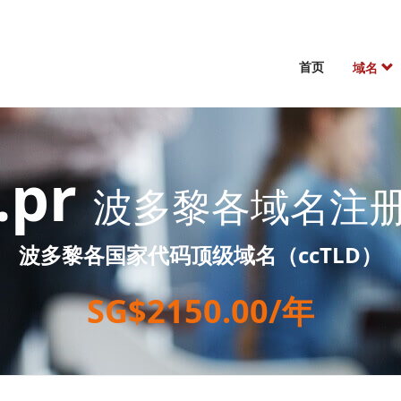
首页
域名
.pr
波多黎各域名注
波多黎各国家代码顶级域名（ccTLD）
SG$2150.00/年