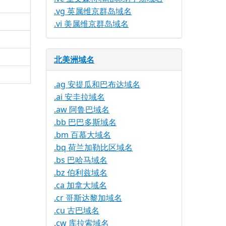
.vg 英属维京群岛域名
.vi 美属维京群岛域名
北美洲域名
.ag 安提瓜和巴布达域名
.ai 安圭拉域名
.aw 阿鲁巴域名
.bb 巴巴多斯域名
.bm 百慕大域名
.bq 荷兰加勒比区域名
.bs 巴哈马域名
.bz 伯利兹域名
.ca 加拿大域名
.cr 哥斯达黎加域名
.cu 古巴域名
.cw 库拉索域名