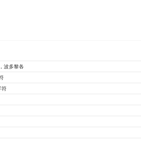
LD，波多黎各
符
字符