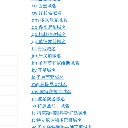
.cu 古巴域名
.cw 库拉索域名
.dm 多米尼克域名
.do 多米尼加域名
.gd 格林纳达域名
.gp 瓜德罗普域名
.ht 海地域名
.jm 牙买加域名
.kn 圣基茨和尼维斯域名
.ky 开曼域名
.lc 圣卢西亚域名
.mq 马提尼克域名
.ms 蒙特塞拉特域名
.pr 波多黎各域名
.sx 荷属圣马丁域名
.tc 特克斯和凯科斯群岛域名
.tt 特立尼达和多巴哥域名
.vc 圣文森特和格林纳丁斯域名