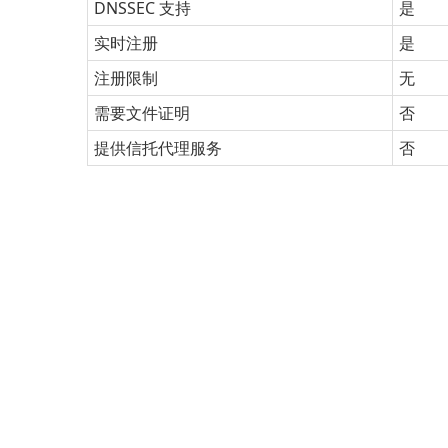
DNSSEC 支持
是
实时注册
是
注册限制
无
需要文件证明
否
提供信托代理服务
否