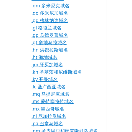
.dm 多米尼克域名
.do 多米尼加域名
.gd 格林纳达域名
.gl 格陵兰域名
.gp 瓜德罗普域名
.gt 危地马拉域名
.hn 洪都拉斯域名
.ht 海地域名
.jm 牙买加域名
.kn 圣基茨和尼维斯域名
.ky 开曼域名
.lc 圣卢西亚域名
.mq 马提尼克域名
.ms 蒙特塞拉特域名
.mx 墨西哥域名
.ni 尼加拉瓜域名
.pa 巴拿马域名
.pm 圣皮埃尔和密克隆群岛域名