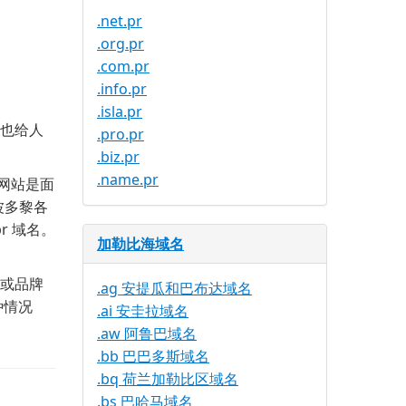
.net.pr
.org.pr
.com.pr
.info.pr
.isla.pr
，也给人
.pro.pr
.biz.pr
.name.pr
果网站是面
波多黎各
r 域名。
加勒比海域名
标或品牌
.ag 安提瓜和巴布达域名
种情况
.ai 安圭拉域名
.aw 阿鲁巴域名
.bb 巴巴多斯域名
.bq 荷兰加勒比区域名
.bs 巴哈马域名