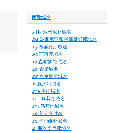
南欧域名
.al 阿尔巴尼亚域名
.ba 波斯尼亚和黑塞哥维那域名
.cy 塞浦路斯域名
.es 西班牙域名
.gi 直布罗陀域名
.gr 希腊域名
.hr 克罗地亚域名
.it 意大利域名
.me 黑山域名
.mk 马其顿域名
.mt 马耳他域名
.pt 葡萄牙域名
.rs 塞尔维亚域名
.si 斯洛文尼亚域名