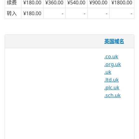
续费
¥180.00
¥360.00
¥540.00
¥900.00
¥1800.00
转入
¥180.00
-
-
-
-
什么是 .me.uk 域名？
英国域名
.me.uk是英国的互联网国家代码顶级域名
(ccTLD)。它于 1985 年 7 月首次注册，比
.co.uk
.com 等原始通用顶级域名和之后的第一个
.org.uk
国家代码晚七个月。
.uk
.ltd.uk
为什么要注册 .me.uk 域名？
.plc.uk
想知道为什么您应该获得 .me.uk 域名？有
.sch.uk
很多原因：
.me.uk 扩展名是 .co.uk 的更短、更
清晰、更快捷的替代品。它向您的访
问者显示您位于英国，并且由于它更
短，它强调您的品牌或公司名称 - 正