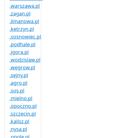
.warszawa.pl
.zagan.pl
.limanowa.pl
.ketrzyn.pl
.sosnowiec.pl
.podhale.pl
.jgora.pl
.wodzislaw.pl
.wegrow.pl
.sejny.pl
.agro.pl
.sos.pl
.mielno.pl
.opoczno.pl
.szczecin.pl
.kalisz.pl
.nysa.pl
.opole.pl