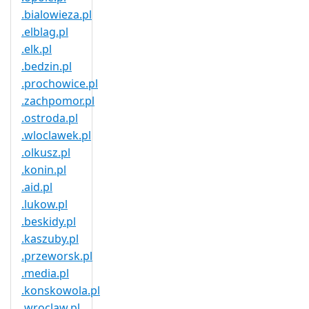
.bialowieza.pl
.elblag.pl
.elk.pl
.bedzin.pl
.prochowice.pl
.zachpomor.pl
.ostroda.pl
.wloclawek.pl
.olkusz.pl
.konin.pl
.aid.pl
.lukow.pl
.beskidy.pl
.kaszuby.pl
.przeworsk.pl
.media.pl
.konskowola.pl
.wroclaw.pl