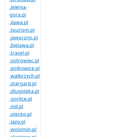
.jelenia-
gora.pl
.ilawa.pl
.tourism.pl
.jaworzno.pl
.bielawa.pl
.travel.pl
.ostrowiec.pl
.polkowice.pl
.walbrzych.pl
.stargard.pl
.dlugoleka.pl
.gorlice.pl
.mil.pl
.olecko.pl
.lapy.pl
.wolomin.pl