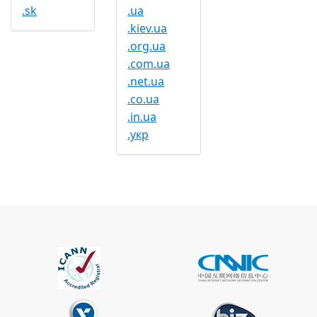
.sk
.ua
.kiev.ua
.org.ua
.com.ua
.net.ua
.co.ua
.in.ua
.укр