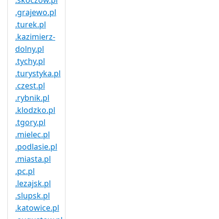
.skoczow.pl
.grajewo.pl
.turek.pl
.kazimierz-
dolny.pl
.tychy.pl
.turystyka.pl
.czest.pl
.rybnik.pl
.klodzko.pl
.tgory.pl
.mielec.pl
.podlasie.pl
.miasta.pl
.pc.pl
.lezajsk.pl
.slupsk.pl
.katowice.pl