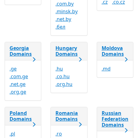
.cz
.co.cz
.com.by
.minsk.by
.net.by
.бел
Georgia
Hungary
Moldova
Domains
Domains
Domains
.ge
.hu
.md
.com.ge
.co.hu
.net.ge
.org.hu
.org.ge
Poland
Romania
Russian
Domains
Domains
Federation
Domains
.pl
.ro