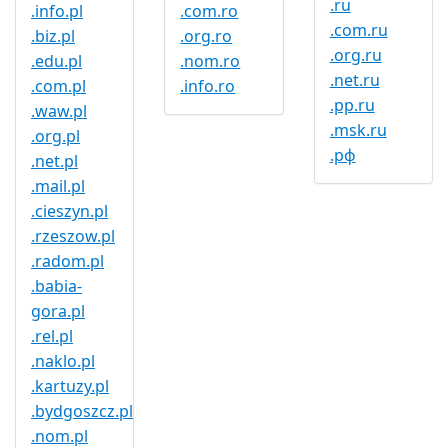
.ru
.info.pl
.com.ro
.com.ru
.biz.pl
.org.ro
.org.ru
.edu.pl
.nom.ro
.net.ru
.com.pl
.info.ro
.pp.ru
.waw.pl
.msk.ru
.org.pl
.рф
.net.pl
.mail.pl
.cieszyn.pl
.rzeszow.pl
.radom.pl
.babia-
gora.pl
.rel.pl
.naklo.pl
.kartuzy.pl
.bydgoszcz.pl
.nom.pl