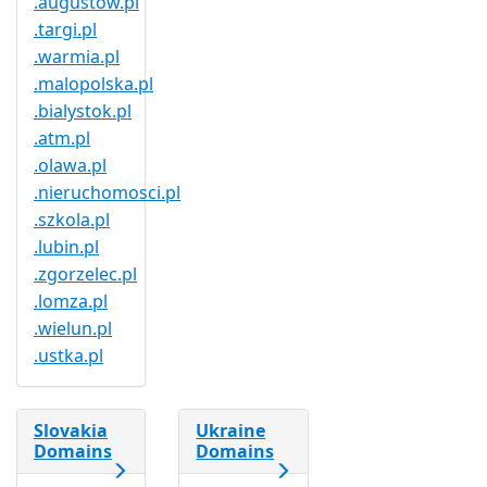
.augustow.pl
.targi.pl
.warmia.pl
.malopolska.pl
.bialystok.pl
.atm.pl
.olawa.pl
.nieruchomosci.pl
.szkola.pl
.lubin.pl
.zgorzelec.pl
.lomza.pl
.wielun.pl
.ustka.pl
Slovakia
Ukraine
Domains
Domains