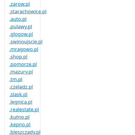
.zarow.pl
.starachowice.pl
.auto.pl
.pulawy.pl
.glogow.pl
.swinoujscie.pl
.mragowo.pl
.shop.pl
.pomorze.pl
.mazury.pl
.tm.pl
.czeladz.pl
.slask.pl
.legnica.pl
.realestate.pl
.kutno.pl
.kepno.pl
.bieszczady.pl