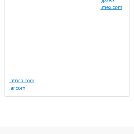
DNSSEC 支
是
.mex.com
持
实时注册
是
注册限制
无
需要文件证
否
明
提供信托代
否
理服务
.africa.com
.ar.com