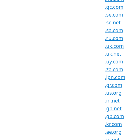
.qc.com
注册机构：CentralNic Ltd.
.se.com
.se.net
.sa.com
.hu.net 域名信息
.ru.com
.uk.com
TLD 类型
SLD
.uk.net
最小长度
2 个字符
.uy.com
最大长度
63 个字符
.za.com
.jpn.com
最小注册期
1 年
.gr.com
限
.us.org
最大注册期
.in.net
10 年
限
.gb.net
IDN 支持
否
.gb.com
.kr.com
WHOIS 隐私
是
.ae.org
服务可用
.jp.net