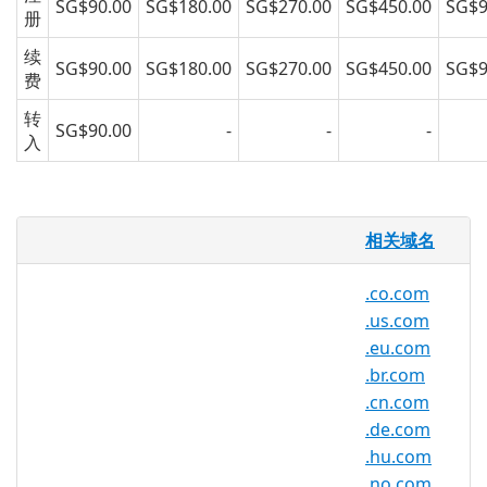
SG$90.00
SG$180.00
SG$270.00
SG$450.00
SG$9
册
续
SG$90.00
SG$180.00
SG$270.00
SG$450.00
SG$9
费
转
SG$90.00
-
-
-
入
.hu.net 域名
相关域名
亚洲注册很高兴为 .hu.net 域名提供域名注
.co.com
册服务给公众。赶快通过我们，亚洲最专业
.us.com
的备受信赖的域名注册商注册您的 .hu.net
.eu.com
域名吧！
.br.com
.cn.com
.de.com
.hu.net 注册机构信息
.hu.com
.no.com
TLD 类型：二级域名