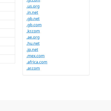
.gr.com
.us.org
.in.net
.gb.net
.gb.com
.kr.com
.ae.org
.hu.net
.jp.net
.mex.com
.africa.com
.ar.com