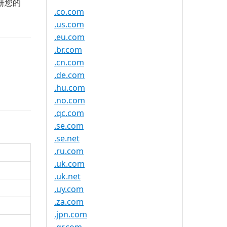
册您的
.co.com
.us.com
.eu.com
.br.com
.cn.com
.de.com
.hu.com
.no.com
.qc.com
.se.com
.se.net
.ru.com
.uk.com
.uk.net
.uy.com
.za.com
.jpn.com