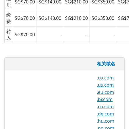
SG$70.00
SG$140.00
SG$210.00
SG$350.00
SG$7
册
续
SG$70.00
SG$140.00
SG$210.00
SG$350.00
SG$7
费
转
SG$70.00
-
-
-
入
.uk.net 域名
相关域名
亚洲注册很高兴为 .uk.net 域名提供域名注
.co.com
册服务给公众。赶快通过我们，亚洲最专业
.us.com
的备受信赖的域名注册商注册您的 .uk.net
.eu.com
域名吧！
.br.com
.cn.com
.de.com
.uk.net 注册机构信息
.hu.com
.no.com
TLD 类型：二级域名