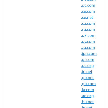
.qc.com
注册机构：CentralNic Ltd.
.se.com
.se.net
.sa.com
.uk.net 域名信息
.ru.com
.uk.com
TLD 类型
SLD
.uy.com
最小长度
2 个字符
.za.com
最大长度
63 个字符
.jpn.com
.gr.com
最小注册期
1 年
.us.org
限
.in.net
最大注册期
.gb.net
10 年
限
.gb.com
IDN 支持
否
.kr.com
.ae.org
WHOIS 隐私
是
.hu.net
服务可用
.jp.net