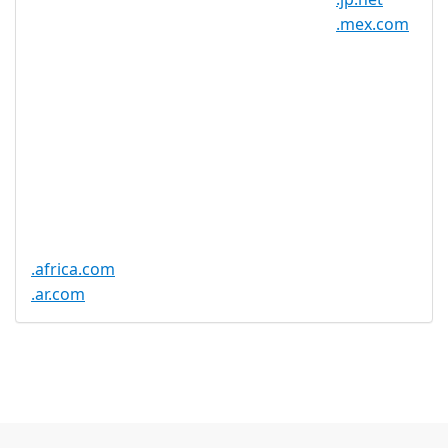
DNSSEC 支
是
.mex.com
持
实时注册
是
注册限制
无
需要文件证
否
明
提供信托代
否
理服务
.africa.com
.ar.com