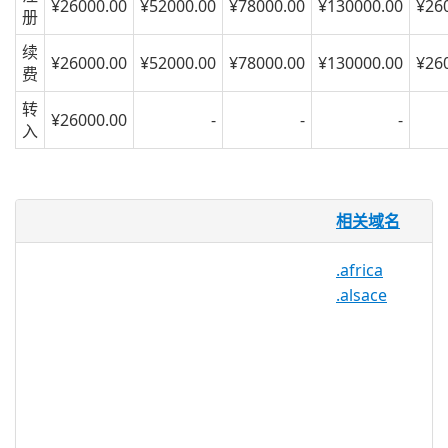
¥26000.00
¥52000.00
¥78000.00
¥130000.00
¥26
册
续
¥26000.00
¥52000.00
¥78000.00
¥130000.00
¥26
费
转
¥26000.00
-
-
-
入
.country 域名
相关域名
乡村音乐是美国最受欢迎的音乐流派之一，
.africa
并在美国各地庆祝，作为与美国民间音乐，
.alsace
乡村生活，南方蓝调和弦乐音乐风格的纽
带。.COUNTRY 为乡村音乐行业建立了一
个在线中心，允许粉丝，音乐家，评论家，
博主和制作人在共享空间中进行联系，以促
进，营销，联网，共享和发展。.COUNTRY
可用于任何乐队，个人或企业。