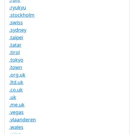
.ruhr
.ryukyu
.stockholm
.swiss
.sydney
.taipei
.tatar
.tirol
.tokyo
.town
.org.uk
.ltd.uk
.co.uk
.uk
.me.uk
.vegas
.vlaanderen
.wales