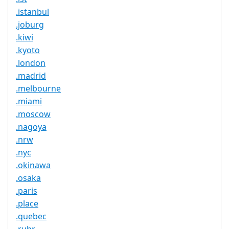
.istanbul
.joburg
.kiwi
.kyoto
.london
.madrid
.melbourne
.miami
.moscow
.nagoya
.nrw
.nyc
.okinawa
.osaka
.paris
.place
.quebec