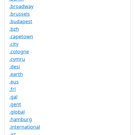
.broadway
.brussels
.budapest
.bzh
.capetown
.city
.cologne
.cymru
.desi
.earth
.eus
.frl
.gal
.gent
.global
.hamburg
.international
.ist