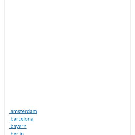
IDN 支持
否
WHOIS 隐私
是
服务可用
DNSSEC 支
否
持
实时注册
是
注册限制
无
需要文件证
否
明
提供信托代
否
理服务
.amsterdam
.barcelona
.bayern
.berlin