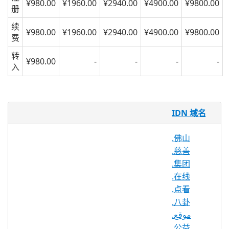
¥980.00
¥1960.00
¥2940.00
¥4900.00
¥9800.00
册
续
¥980.00
¥1960.00
¥2940.00
¥4900.00
¥9800.00
费
转
¥980.00
-
-
-
-
入
.москва 域名
IDN 域名
作为俄罗斯的首都和文化，经济，科学，艺
.佛山
术和教育中心，莫斯科拥有无限的全球影响
.慈善
力。 莫斯科的互联网在莫斯科的加入也是
.集团
无限的。 .mosосква 域名是任何在莫斯科
.在线
生活，工作或者网络的人的完美领域，并且
.点看
正在寻找一种更加适销对路的方式来指定一
.八卦
个莫斯科的网络用户。任何与本市首都有关
.موقع
联的人都可以使用 .москва，因为任何个
.公益