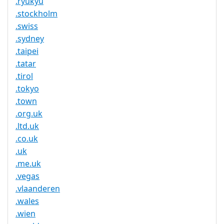
.ryukyu
.stockholm
.swiss
.sydney
.taipei
.tatar
.tirol
.tokyo
.town
.org.uk
.ltd.uk
.co.uk
.uk
.me.uk
.vegas
.vlaanderen
.wales
.wien