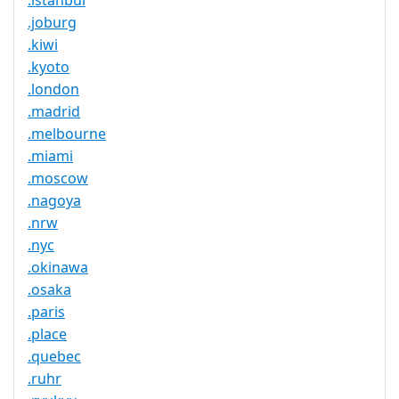
.istanbul
.joburg
.kiwi
.kyoto
.london
.madrid
.melbourne
.miami
.moscow
.nagoya
.nrw
.nyc
.okinawa
.osaka
.paris
.place
.quebec
.ruhr