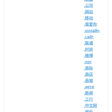
人，商业或慈善利益。
.公司
.网站
.移动
.москва 注册机构信息
.我爱你
.онлайн
TLD 类型：新通用顶级域名
.сайт
Punycode：xn--80adxhks
.联通
注册机构：Key
.时尚
.微博
.орг
.москва 域名信息
.商标
.商店
TLD 类型
nTLD
.商城
最小长度
2 个字符
.дети
最大长度
63 个字符
.新闻
.工行
最小注册期
1 年
.中文网
限
.娱乐