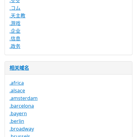
.닷넷
.コム
.天主教
.游戏
.企业
.信息
.政务
相关域名
.africa
.alsace
.amsterdam
.barcelona
.bayern
.berlin
.broadway
.brussels