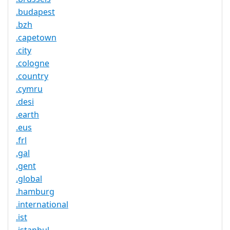
.budapest
.bzh
.capetown
.city
.cologne
.country
.cymru
.desi
.earth
.eus
.frl
.gal
.gent
.global
.hamburg
.international
.ist