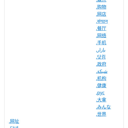
最大注册期
.购物
10 年
限
.网店
IDN 支持
否
.संगठन
.餐厅
WHOIS 隐私
是
.网络
服务可用
.手机
DNSSEC 支
是
.بازار
持
.닷컴
实时注册
是
.政府
.شبكة
注册限制
无
.机构
需要文件证
.健康
否
明
.рус
提供信托代
.大拿
否
理服务
.みんな
.世界
.网址