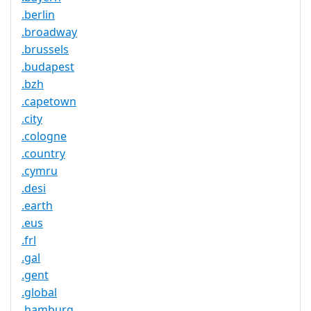
.berlin
.broadway
.brussels
.budapest
.bzh
.capetown
.city
.cologne
.country
.cymru
.desi
.earth
.eus
.frl
.gal
.gent
.global
.hamburg