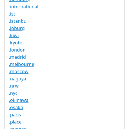
.international
.ist
.istanbul
.joburg
.kiwi
.kyoto
.london
.madrid
.melbourne
.moscow
.nagoya
.nrw
.nyc
.okinawa
.osaka
.paris
.place