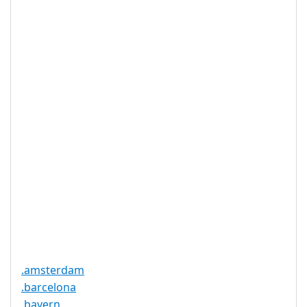
10 年
限
IDN 支持
否
WHOIS 隐私
是
服务可用
DNSSEC 支
是
持
实时注册
是
注册限制
无
需要文件证
否
明
提供信托代
否
理服务
.amsterdam
.barcelona
.bayern