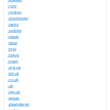
.quebec
.ruhr
.ryukyu
.stockholm
.swiss
.sydney
.taipei
.tatar
.tirol
.tokyo
.town
.org.uk
.ltd.uk
.co.uk
.uk
.me.uk
.vegas
.vlaanderen