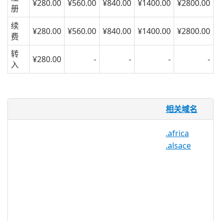
¥280.00
¥560.00
¥840.00
¥1400.00
¥2800.00
册
续
¥280.00
¥560.00
¥840.00
¥1400.00
¥2800.00
费
转
¥280.00
-
-
-
-
入
.miami 域名
相关域名
凭借全年温和的天气，纯净的白色沙滩，夜
.africa
生活和独特的西班牙文化，迈阿密拥有世界
.alsace
上最具活力的大都市文化之一。MIAMI 是
为了迈阿密的生活，以及那些在迈阿密工作
或生活，并正在寻找在迈阿密社区的网上存
在的人。MIAMI 也可以被任何在迈阿密拥
有枢纽的企业所使用，该企业在旅游行业工
作，或者将迈阿密列为主要市场。