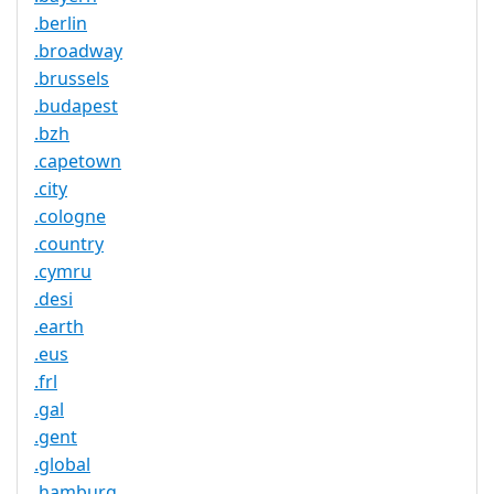
.berlin
.broadway
.brussels
.budapest
.bzh
.capetown
.city
.cologne
.country
.cymru
.desi
.earth
.eus
.frl
.gal
.gent
.global
.hamburg