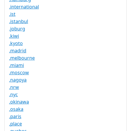
.international
.ist
.istanbul
.joburg
.kiwi
.kyoto
.madrid
.melbourne
.miami
.moscow
.nagoya
.nrw
.nyc
.okinawa
.osaka
.paris
.place