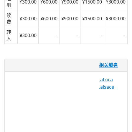
¥300.00
¥600.00
¥900.00
¥1500.00
¥3000.00
册
续
¥300.00
¥600.00
¥900.00
¥1500.00
¥3000.00
费
转
¥300.00
-
-
-
-
入
.london 域名
相关域名
居住在伦敦的 800 多万人有一个新的地方
.africa
可以称为伦敦，地理 TLD 专门为这个文化
.alsace
震中开发。伦敦是在伦敦生活或工作的任何
人，伦敦所有的餐馆，剧院，场地，商店和
商业的完美之选。伦敦也是欧洲最好的创业
城市之一，因此伦敦对于专注于伦敦初创企
业的投资者，企业家和营销专家来说是完美
的。