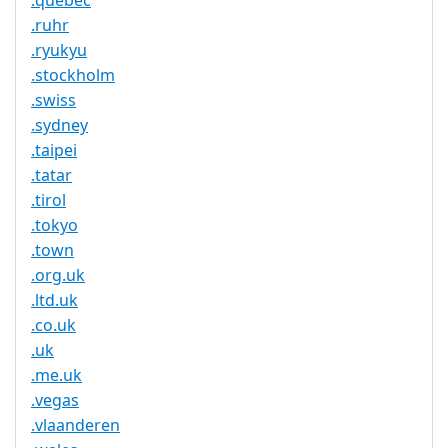
.quebec
.ruhr
.ryukyu
.stockholm
.swiss
.sydney
.taipei
.tatar
.tirol
.tokyo
.town
.org.uk
.ltd.uk
.co.uk
.uk
.me.uk
.vegas
.vlaanderen