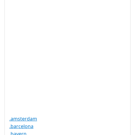
10 年
限
IDN 支持
否
WHOIS 隐私
是
服务可用
DNSSEC 支
是
持
实时注册
是
注册限制
无
需要文件证
否
明
提供信托代
否
理服务
.amsterdam
.barcelona
.bayern