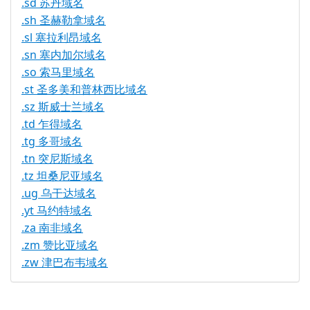
.sd 苏丹域名
.sh 圣赫勒拿域名
.sl 塞拉利昂域名
.sn 塞内加尔域名
.so 索马里域名
.st 圣多美和普林西比域名
.sz 斯威士兰域名
.td 乍得域名
.tg 多哥域名
.tn 突尼斯域名
.tz 坦桑尼亚域名
.ug 乌干达域名
.yt 马约特域名
.za 南非域名
.zm 赞比亚域名
.zw 津巴布韦域名