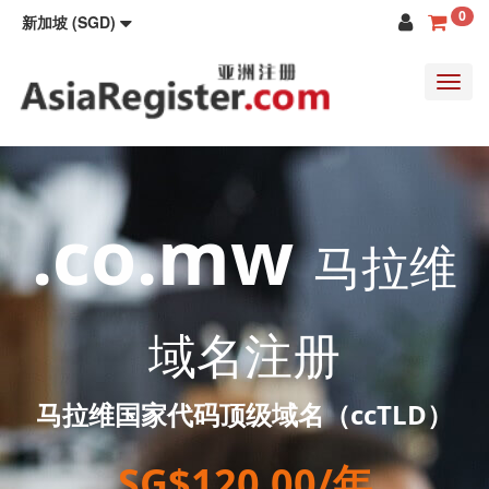
0
新加坡 (SGD)
Toggl
navig
.co.mw
马拉维
域名注册
马拉维国家代码顶级域名（ccTLD）
SG$120.00/年