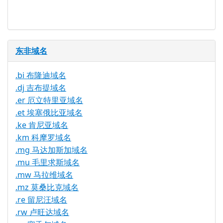
理服务
东非域名
.bi 布隆迪域名
.dj 吉布提域名
.er 厄立特里亚域名
.et 埃塞俄比亚域名
.ke 肯尼亚域名
.km 科摩罗域名
.mg 马达加斯加域名
.mu 毛里求斯域名
.mw 马拉维域名
.mz 莫桑比克域名
.re 留尼汪域名
.rw 卢旺达域名