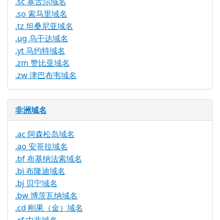
.sc 塞舌尔域名
.so 索马里域名
.tz 坦桑尼亚域名
.ug 乌干达域名
.yt 马约特域名
.zm 赞比亚域名
.zw 津巴布韦域名
非洲域名
.ac 阿森松岛域名
.ao 安哥拉域名
.bf 布基纳法索域名
.bi 布隆迪域名
.bj 贝宁域名
.bw 博茨瓦纳域名
.cd 刚果（金）域名