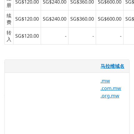
SG$120.00
SG$240.00
SG$360.00
SG$600.00
SG$
册
续
SG$120.00
SG$240.00
SG$360.00
SG$600.00
SG$
费
转
SG$120.00
-
-
-
入
什么是 .co.mw 域名？
马拉维域名
.co.mw 是马拉维的国家代码。它由马拉维
SDNP运营，任何人都可以注册至少两年。
.mw
.com.mw
为什么要注册 .co.mw 域名？
.org.mw
.co.mw 域名可以为您的公司建立可靠的在
线声誉。它表明您的公司在马拉维有当地业
务并且是合法的业务，因为您可以使用该国
的国际缩写。专业且值得信赖的数字图像可
以帮助您的业务取得成功。