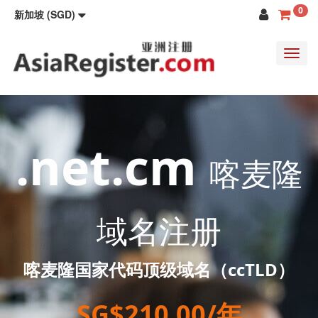
0
新加坡 (SGD)
Toggl
navig
.net.cm
喀麦隆
域名注册
喀麦隆国家代码顶级域名（ccTLD）
SG$210.00/年