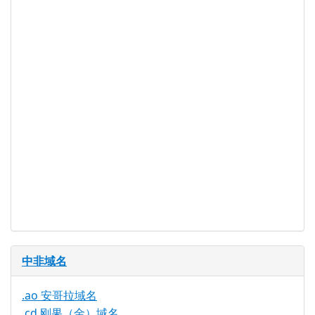
WHOIS 隐私
是
服务可用
DNSSEC 支
否
持
实时注册
是
注册限制
无
需要文件证
否
明
提供信托代
否
理服务
中非域名
.ao 安哥拉域名
.cd 刚果（金）域名