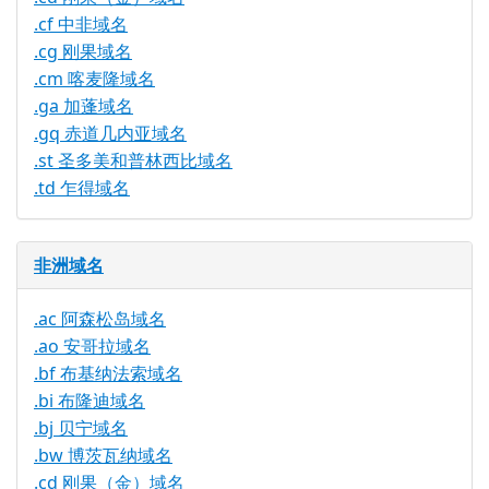
.cf 中非域名
.cg 刚果域名
.cm 喀麦隆域名
.ga 加蓬域名
.gq 赤道几内亚域名
.st 圣多美和普林西比域名
.td 乍得域名
非洲域名
.ac 阿森松岛域名
.ao 安哥拉域名
.bf 布基纳法索域名
.bi 布隆迪域名
.bj 贝宁域名
.bw 博茨瓦纳域名
.cd 刚果（金）域名