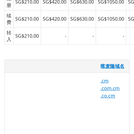
SG$210.00
SG$420.00
SG$630.00
SG$1050.00
SG
册
续
SG$210.00
SG$420.00
SG$630.00
SG$1050.00
SG
费
转
SG$210.00
-
-
-
入
.net.cm 域名
喀麦隆域名
是因特网域名治理机构 ICANN 为喀麦
.cm
隆国家分配的顶级域名（ccTLD），
.com.cm
由于其外形酷似
.COM
域名与
.CN
域
.co.cm
名而受欢迎。国内著名的.net.cm域名
注册查询曾谈到：注册域名.net.cm，
得富得贵得天下。目前很多
.CN
域名
被域名投资者拥有，而net.cm域名还
有很多的机会。