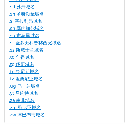
.sd 苏丹域名
.sh 圣赫勒拿域名
.sl 塞拉利昂域名
.sn 塞内加尔域名
.so 索马里域名
.st 圣多美和普林西比域名
.sz 斯威士兰域名
.td 乍得域名
.tg 多哥域名
.tn 突尼斯域名
.tz 坦桑尼亚域名
.ug 乌干达域名
.yt 马约特域名
.za 南非域名
.zm 赞比亚域名
.zw 津巴布韦域名