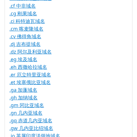
.cf 中非域名
.cg 刚果域名
.ci 科特迪瓦域名
.cm 喀麦隆域名
.cv 佛得角域名
.dj 吉布提域名
.dz 阿尔及利亚域名
.eg 埃及域名
.eh 西撒哈拉域名
.er 厄立特里亚域名
.et 埃塞俄比亚域名
.ga 加蓬域名
.gh 加纳域名
.gm 冈比亚域名
.gn 几内亚域名
.gq 赤道几内亚域名
.gw 几内亚比绍域名
.io 英属印度洋领地域名