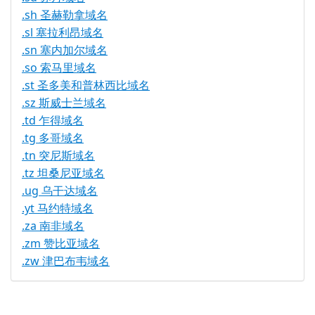
.sh 圣赫勒拿域名
.sl 塞拉利昂域名
.sn 塞内加尔域名
.so 索马里域名
.st 圣多美和普林西比域名
.sz 斯威士兰域名
.td 乍得域名
.tg 多哥域名
.tn 突尼斯域名
.tz 坦桑尼亚域名
.ug 乌干达域名
.yt 马约特域名
.za 南非域名
.zm 赞比亚域名
.zw 津巴布韦域名