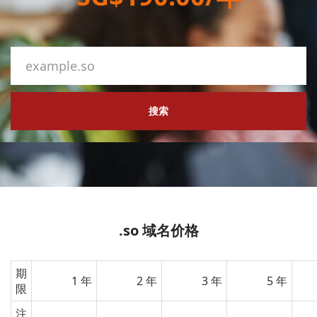
搜索
.so 域名价格
期
1 年
2 年
3 年
5 年
限
注