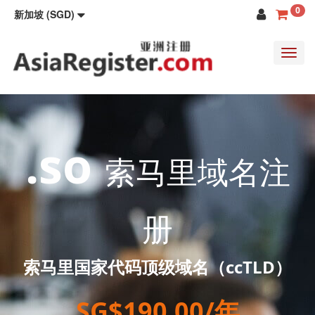
0
新加坡 (SGD)
Toggl
navig
.so
索马里域名注
册
索马里国家代码顶级域名（ccTLD）
SG$190.00/年