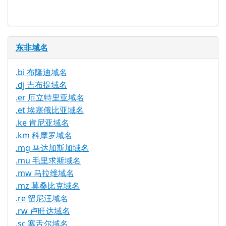
东非域名
.bi 布隆迪域名
.dj 吉布提域名
.er 厄立特里亚域名
.et 埃塞俄比亚域名
.ke 肯尼亚域名
.km 科摩罗域名
.mg 马达加斯加域名
.mu 毛里求斯域名
.mw 马拉维域名
.mz 莫桑比克域名
.re 留尼汪域名
.rw 卢旺达域名
.sc 塞舌尔域名