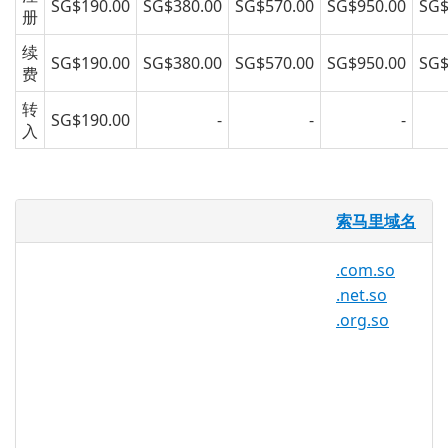
SG$190.00
SG$380.00
SG$570.00
SG$950.00
SG$
册
续
SG$190.00
SG$380.00
SG$570.00
SG$950.00
SG$
费
转
SG$190.00
-
-
-
入
.so 域名
索马里域名
.so索马里共和国的国家代码顶级域名
.com.so
(ccTLD)
.net.so
是因特网域名治理机构 ICANN 为索马里开
.org.so
放的国家域名，索马里是北非国家，位于非
洲之角。从赤道延伸至红海。面积：
637,000 平方千米。人口：
7,489,000(2001)。首都：摩加迪沙。公元
前 17 世纪以前，索马里建立了以产香料著