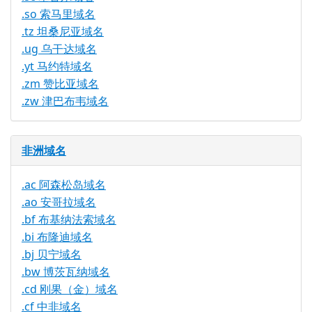
.so 索马里域名
.tz 坦桑尼亚域名
.ug 乌干达域名
.yt 马约特域名
.zm 赞比亚域名
.zw 津巴布韦域名
非洲域名
.ac 阿森松岛域名
.ao 安哥拉域名
.bf 布基纳法索域名
.bi 布隆迪域名
.bj 贝宁域名
.bw 博茨瓦纳域名
.cd 刚果（金）域名
.cf 中非域名