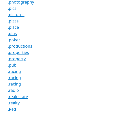
.photography
.pics
.pictures
.pizza
.place
.plus
.poker
.productions
.properties
.property
.pub
.racing
.racing
.racing
.radio
.realestate
.realty
.Red