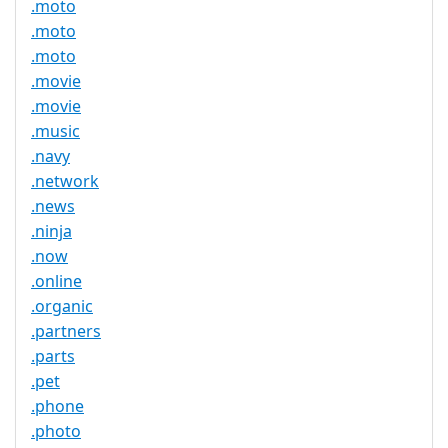
.moto
.moto
.moto
.movie
.movie
.music
.navy
.network
.news
.ninja
.now
.online
.organic
.partners
.parts
.pet
.phone
.photo