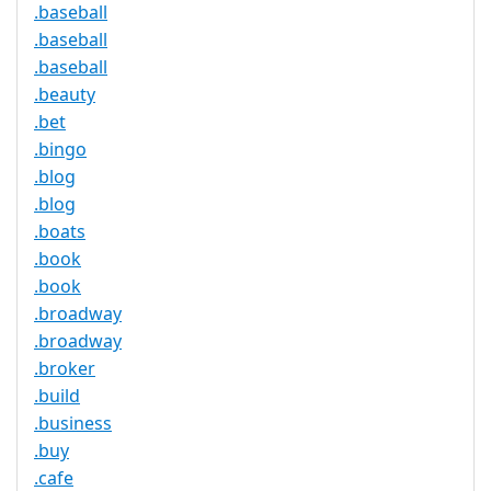
.baseball
.baseball
.baseball
.beauty
.bet
.bingo
.blog
.blog
.boats
.book
.book
.broadway
.broadway
.broker
.build
.business
.buy
.cafe