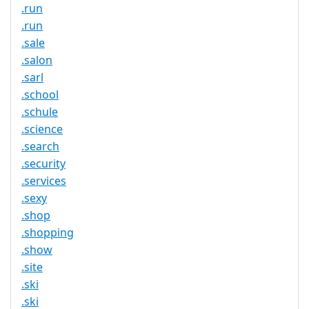
.run
.run
.sale
.salon
.sarl
.school
.schule
.science
.search
.security
.services
.sexy
.shop
.shopping
.show
.site
.ski
.ski