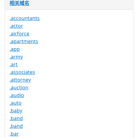
相关域名
.accountants
.actor
.airforce
.apartments
.app
.army
.art
.associates
.attorney
.auction
.audio
.auto
.baby
.band
.band
.bar