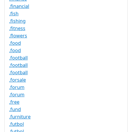
.financial
.fish
.fishing
.fitness
.flowers
.food
.food
.football
.football
.football
.forsale
.forum
.forum
.free
.fund
.furniture
.futbol
.futbol