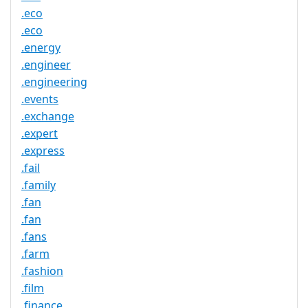
.eco
.eco
.energy
.engineer
.engineering
.events
.exchange
.expert
.express
.fail
.family
.fan
.fan
.fans
.farm
.fashion
.film
.finance