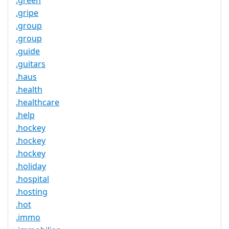
.green
.gripe
.group
.group
.guide
.guitars
.haus
.health
.healthcare
.help
.hockey
.hockey
.hockey
.holiday
.hospital
.hosting
.hot
.immo