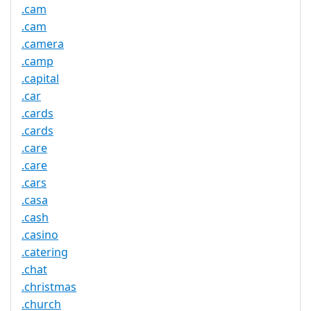
.cam
.cam
.camera
.camp
.capital
.car
.cards
.cards
.care
.care
.cars
.casa
.cash
.casino
.catering
.chat
.christmas
.church