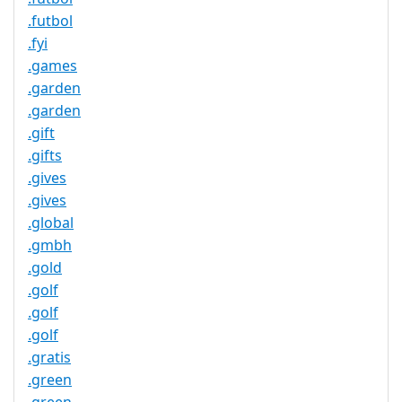
.futbol
.fyi
.games
.garden
.garden
.gift
.gifts
.gives
.gives
.global
.gmbh
.gold
.golf
.golf
.golf
.gratis
.green