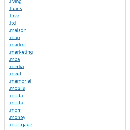
.living
.loans
.love
.ltd
.maison
.map
.market
.marketing
.mba
.media
.meet
.memorial
.mobile
.moda
.moda
.mom
.money
.mortgage