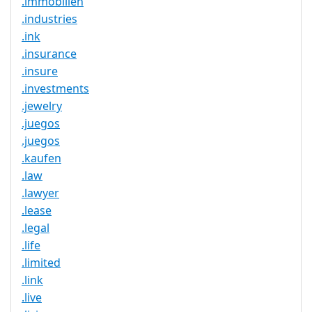
.immobilien
.industries
.ink
.insurance
.insure
.investments
.jewelry
.juegos
.juegos
.kaufen
.law
.lawyer
.lease
.legal
.life
.limited
.link
.live