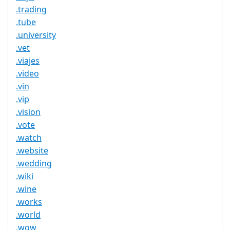
.trading
.tube
.university
.vet
.viajes
.video
.vin
.vip
.vision
.vote
.watch
.website
.wedding
.wiki
.wine
.works
.world
.wow