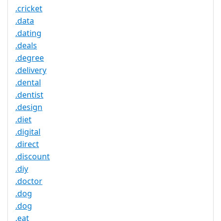
.cricket
.data
.dating
.deals
.degree
.delivery
.dental
.dentist
.design
.diet
.digital
.direct
.discount
.diy
.doctor
.dog
.dog
.eat