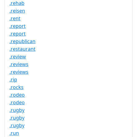
.rehab
.reisen
.rent
.report
.report
.republican
.restaurant
.review
.reviews
.reviews
.rip
.rocks
.rodeo
.rodeo
.rugby
.rugby
.rugby
.run