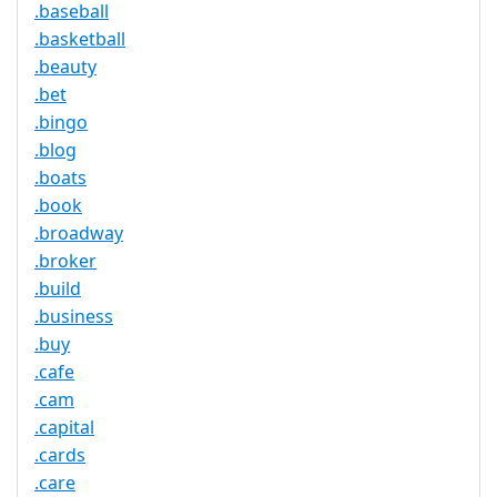
.baseball
.basketball
.beauty
.bet
.bingo
.blog
.boats
.book
.broadway
.broker
.build
.business
.buy
.cafe
.cam
.capital
.cards
.care