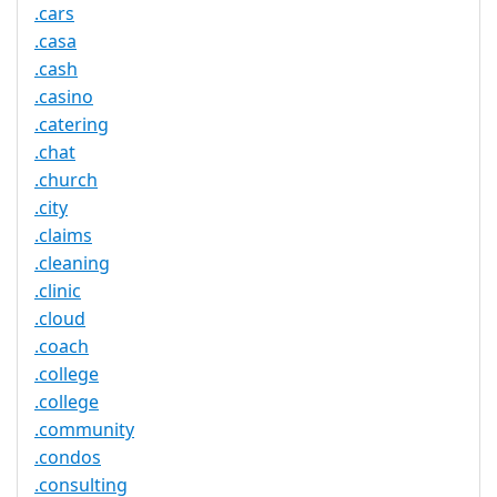
.cars
.casa
.cash
.casino
.catering
.chat
.church
.city
.claims
.cleaning
.clinic
.cloud
.coach
.college
.college
.community
.condos
.consulting