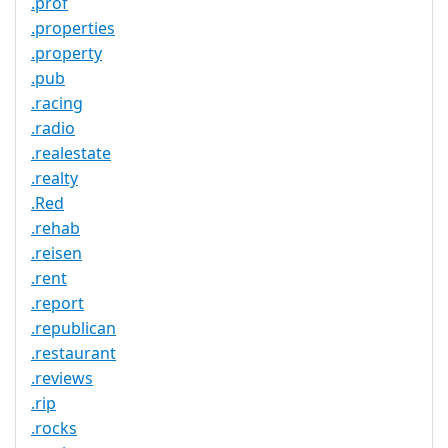
.prof
.properties
.property
.pub
.racing
.radio
.realestate
.realty
.Red
.rehab
.reisen
.rent
.report
.republican
.restaurant
.reviews
.rip
.rocks