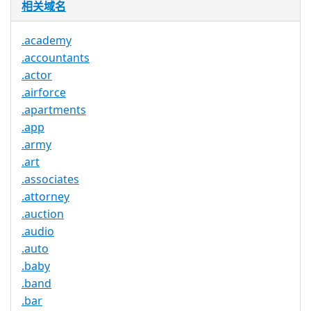
相关域名
.academy
.accountants
.actor
.airforce
.apartments
.app
.army
.art
.associates
.attorney
.auction
.audio
.auto
.baby
.band
.bar