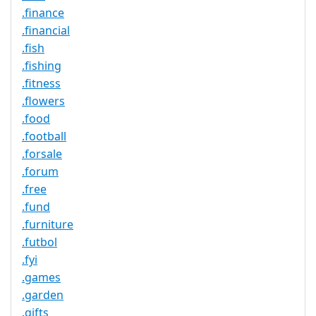
.finance
.financial
.fish
.fishing
.fitness
.flowers
.food
.football
.forsale
.forum
.free
.fund
.furniture
.futbol
.fyi
.games
.garden
.gifts