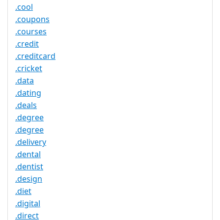
.cool
.coupons
.courses
.credit
.creditcard
.cricket
.data
.dating
.deals
.degree
.degree
.delivery
.dental
.dentist
.design
.diet
.digital
.direct