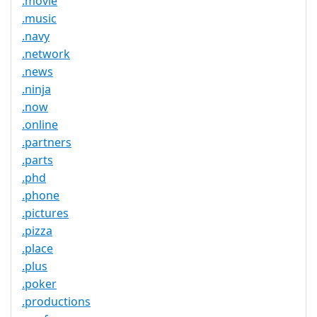
.movie
.music
.navy
.network
.news
.ninja
.now
.online
.partners
.parts
.phd
.phone
.pictures
.pizza
.place
.plus
.poker
.productions