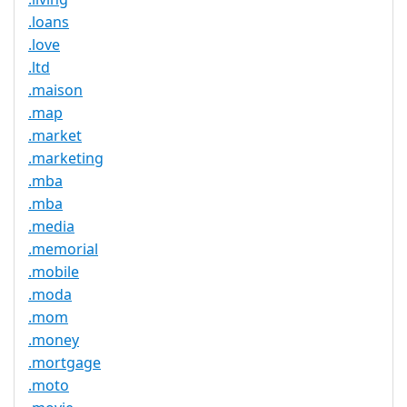
.loans
.love
.ltd
.maison
.map
.market
.marketing
.mba
.mba
.media
.memorial
.mobile
.moda
.mom
.money
.mortgage
.moto