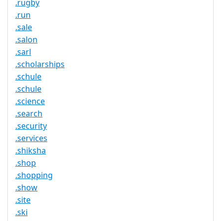
.rugby
.run
.sale
.salon
.sarl
.scholarships
.schule
.schule
.science
.search
.security
.services
.shiksha
.shop
.shopping
.show
.site
.ski