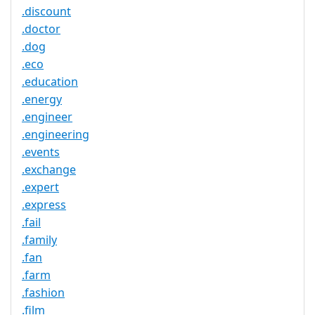
.discount
.doctor
.dog
.eco
.education
.energy
.engineer
.engineering
.events
.exchange
.expert
.express
.fail
.family
.fan
.farm
.fashion
.film