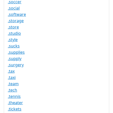
.soccer
.social
.software
.storage
.store
.studio
.style
.sucks
.supplies
.supply
.surgery
.tax
.taxi
.team
.tech
.tennis
.theater
.tickets