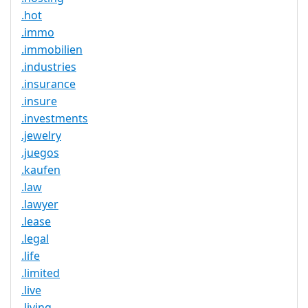
.hot
.immo
.immobilien
.industries
.insurance
.insure
.investments
.jewelry
.juegos
.kaufen
.law
.lawyer
.lease
.legal
.life
.limited
.live
.living