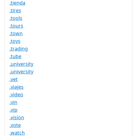
.tienda
.tires
.tools
.tours
.town
.toys
.trading
.tube
.university
.university
.vet
.viajes
.video
.vin
.vip
.vision
.vote
.watch