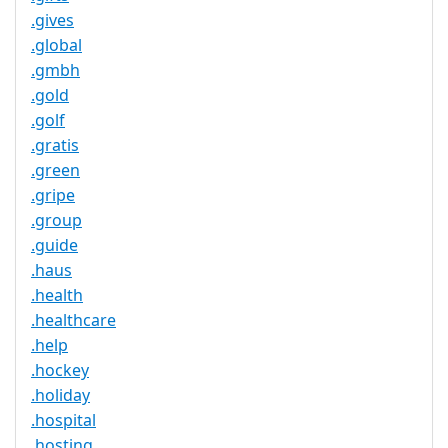
.gives
.global
.gmbh
.gold
.golf
.gratis
.green
.gripe
.group
.guide
.haus
.health
.healthcare
.help
.hockey
.holiday
.hospital
.hosting