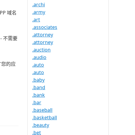
.archi
.army
PP 域名
.art
.associates
.attorney
- 不需要
.attorney
.auction
.audio
广您的应
.auto
.auto
.baby
.band
.bank
.bar
.baseball
.basketball
.beauty
.bet