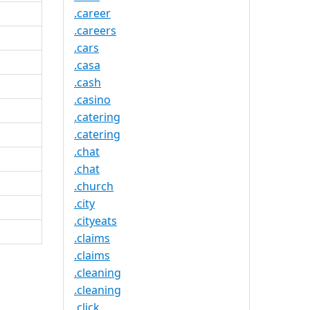
.career
.careers
.cars
.casa
.cash
.casino
.catering
.catering
.chat
.chat
.church
.city
.cityeats
.claims
.claims
.cleaning
.cleaning
.click