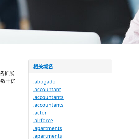
相关域名
域名扩展
接数十亿
.abogado
.accountant
.accountants
.accountants
.actor
.airforce
.apartments
.apartments