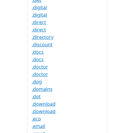
.diet
.digital
.digital
.direct
.direct
.directory
.discount
.docs
.docs
.doctor
.doctor
.dog
.domains
.dot
.download
.download
.eco
.email