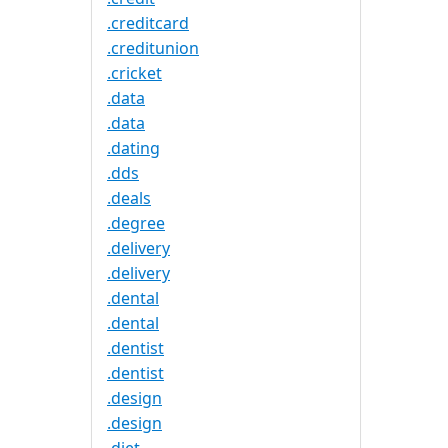
.creditcard
.creditunion
.cricket
.data
.data
.dating
.dds
.deals
.degree
.delivery
.delivery
.dental
.dental
.dentist
.dentist
.design
.design