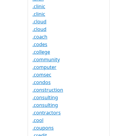
.clinic
.clinic
.cloud
.cloud
.coach
.codes
.college
.community
.computer
.comsec
.condos
.construction
.consulting
.consulting
.contractors
.cool
.coupons
.credit