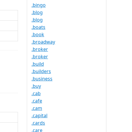
.bingo
.blog
.blog
.boats
.book
.broadway
.broker
.broker
.build
.builders
.business
.buy
.cab
.cafe
.cam
.capital
.cards
.care