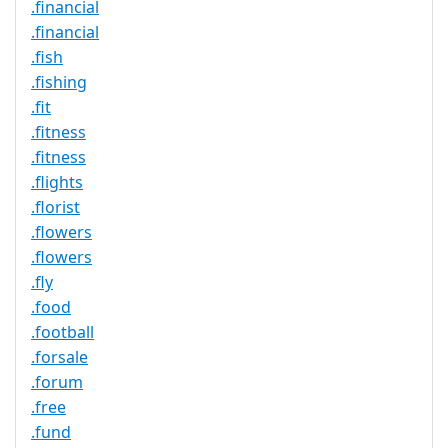
.financial
.financial
.fish
.fishing
.fit
.fitness
.fitness
.flights
.florist
.flowers
.flowers
.fly
.food
.football
.forsale
.forum
.free
.fund