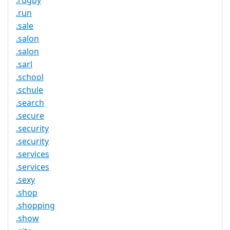
.rugby
.run
.sale
.salon
.salon
.sarl
.school
.schule
.search
.secure
.security
.security
.services
.services
.sexy
.shop
.shopping
.show