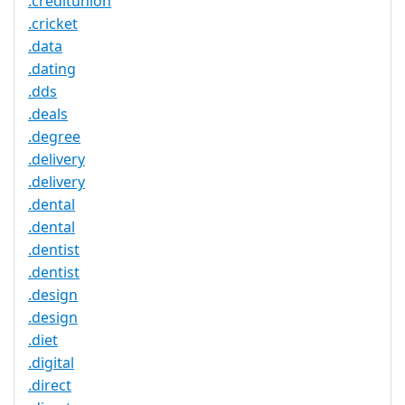
.creditunion
.cricket
.data
.dating
.dds
.deals
.degree
.delivery
.delivery
.dental
.dental
.dentist
.dentist
.design
.design
.diet
.digital
.direct