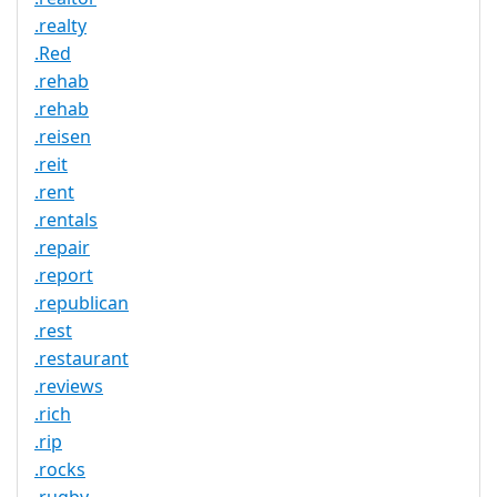
.realty
.Red
.rehab
.rehab
.reisen
.reit
.rent
.rentals
.repair
.report
.republican
.rest
.restaurant
.reviews
.rich
.rip
.rocks