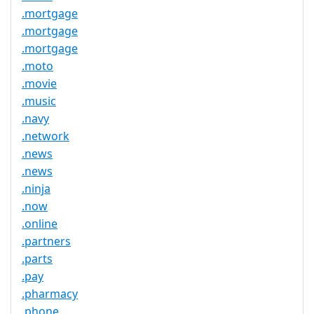
.mortgage
.mortgage
.mortgage
.moto
.movie
.music
.navy
.network
.news
.news
.ninja
.now
.online
.partners
.parts
.pay
.pharmacy
.phone