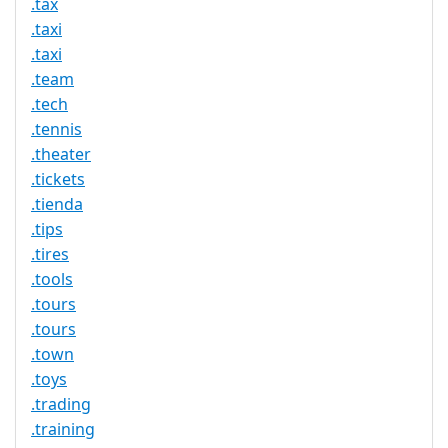
.tax
.taxi
.taxi
.team
.tech
.tennis
.theater
.tickets
.tienda
.tips
.tires
.tools
.tours
.tours
.town
.toys
.trading
.training