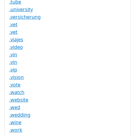
.tube
.university
.versicherung
.vet
.vet
.viajes
.video
.vin
.vin
.vip
.vision
.vote
.watch
.website
.wed
.wedding
.wine
.work