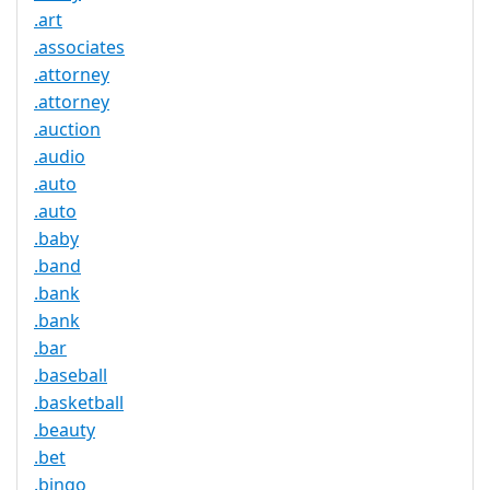
.art
.associates
.attorney
.attorney
.auction
.audio
.auto
.auto
.baby
.band
.bank
.bank
.bar
.baseball
.basketball
.beauty
.bet
.bingo