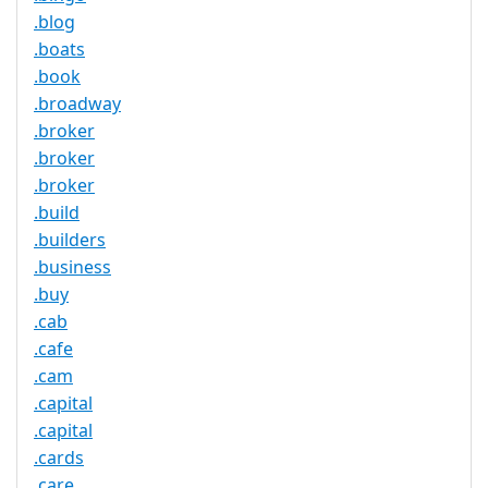
.blog
.boats
.book
.broadway
.broker
.broker
.broker
.build
.builders
.business
.buy
.cab
.cafe
.cam
.capital
.capital
.cards
.care