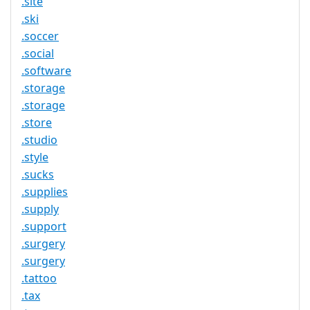
.site
.ski
.soccer
.social
.software
.storage
.storage
.store
.studio
.style
.sucks
.supplies
.supply
.support
.surgery
.surgery
.tattoo
.tax