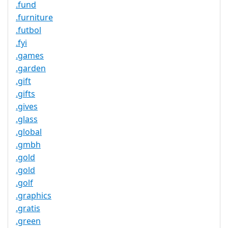
.fund
.furniture
.futbol
.fyi
.games
.garden
.gift
.gifts
.gives
.glass
.global
.gmbh
.gold
.gold
.golf
.graphics
.gratis
.green