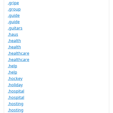
.gripe
.group
.guide
.guide
.guitars
.haus
.health
.health
.healthcare
.healthcare
.help
.help
.hockey
.holiday
.hospital
.hospital
.hosting
.hosting