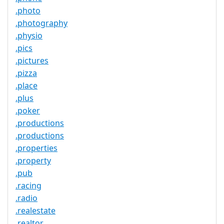
.photo
.photography
.physio
.pics
.pictures
.pizza
.place
.plus
.poker
.productions
.productions
.properties
.property
.pub
.racing
.radio
.realestate
.realtor