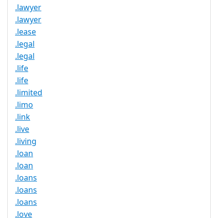
.lawyer
.lawyer
.lease
.legal
.legal
.life
.life
.limited
.limo
.link
.live
.living
.loan
.loan
.loans
.loans
.loans
.love