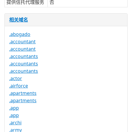
提供信托代理服务
否
相关域名
.abogado
.accountant
.accountant
.accountants
.accountants
.accountants
.actor
.airforce
.apartments
.apartments
.app
.app
.archi
.army