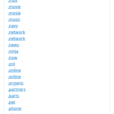
.mov
.movie
.movie
.music
.navy
.network
.network
.news
.ninja
.now
.onl
.online
.online
.organic
.partners
.parts
.pet
.phone