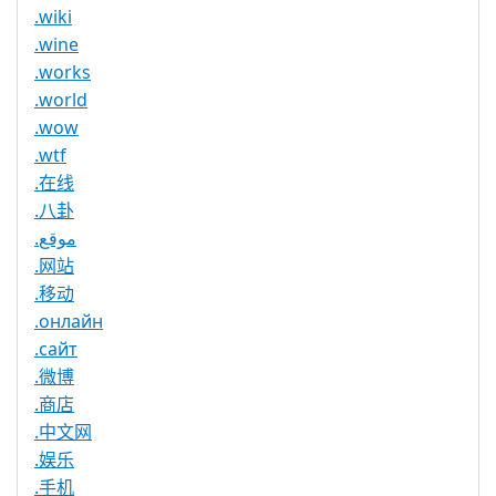
.wiki
.wine
.works
.world
.wow
.wtf
.在线
.八卦
.موقع
.网站
.移动
.онлайн
.сайт
.微博
.商店
.中文网
.娱乐
.手机