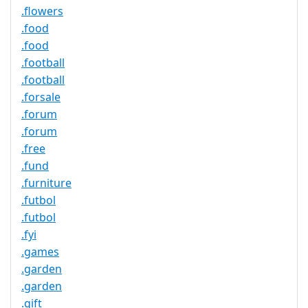
.flowers
.food
.food
.football
.football
.forsale
.forum
.forum
.free
.fund
.furniture
.futbol
.futbol
.fyi
.games
.garden
.garden
.gift