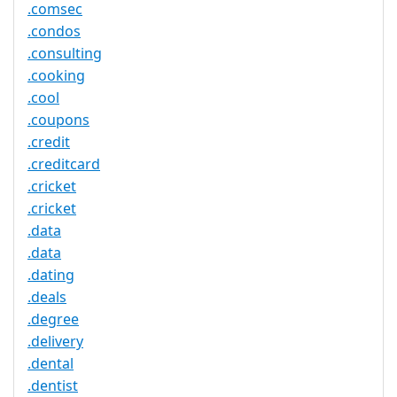
.comsec
.condos
.consulting
.cooking
.cool
.coupons
.credit
.creditcard
.cricket
.cricket
.data
.data
.dating
.deals
.degree
.delivery
.dental
.dentist