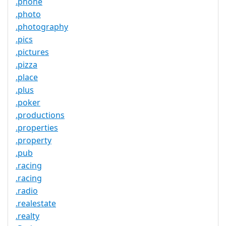
.phone
.photo
.photography
.pics
.pictures
.pizza
.place
.plus
.poker
.productions
.properties
.property
.pub
.racing
.racing
.radio
.realestate
.realty