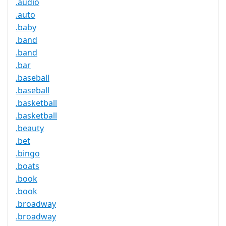
.audio
.auto
.baby
.band
.band
.bar
.baseball
.baseball
.basketball
.basketball
.beauty
.bet
.bingo
.boats
.book
.book
.broadway
.broadway