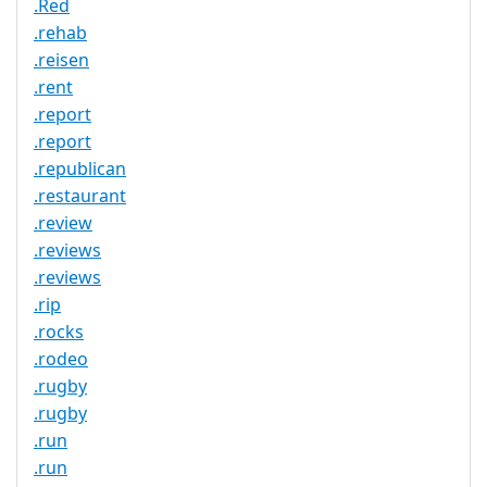
.Red
.rehab
.reisen
.rent
.report
.report
.republican
.restaurant
.review
.reviews
.reviews
.rip
.rocks
.rodeo
.rugby
.rugby
.run
.run