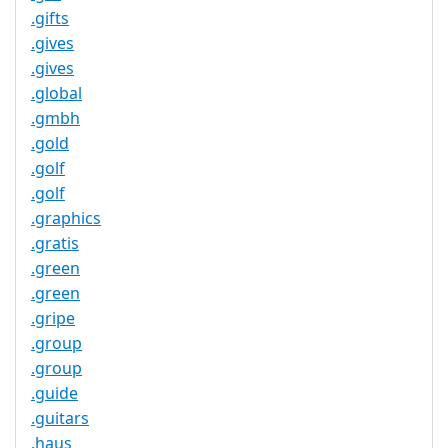
.gifts
.gives
.gives
.global
.gmbh
.gold
.golf
.golf
.graphics
.gratis
.green
.green
.gripe
.group
.group
.guide
.guitars
.haus