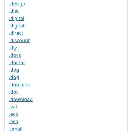
.design
.diet
.digital
.digital
.direct
.discount
.diy
.docs
.doctor
.dog
.dog
.domains
.dot
.download
.eat
.eco
.eco
.email