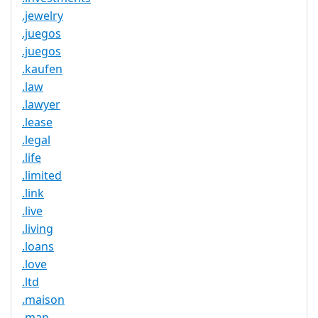
.jewelry
.juegos
.juegos
.kaufen
.law
.lawyer
.lease
.legal
.life
.limited
.link
.live
.living
.loans
.love
.ltd
.maison
.map