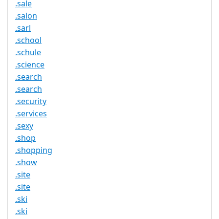
.sale
.salon
.sarl
.school
.schule
.science
.search
.search
.security
.services
.sexy
.shop
.shopping
.show
.site
.site
.ski
.ski