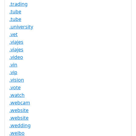
.trading
.tube
.tube
.university
.vet
.viajes
.viajes
.video
.vin
.vip
.vision
.vote
.watch
.webcam
.website
.website
.wedding
.weibo