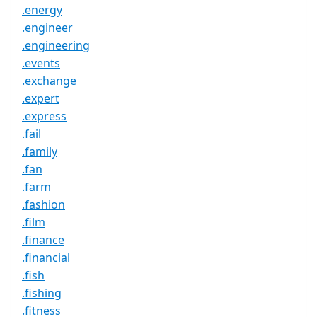
.energy
.engineer
.engineering
.events
.exchange
.expert
.express
.fail
.family
.fan
.farm
.fashion
.film
.finance
.financial
.fish
.fishing
.fitness