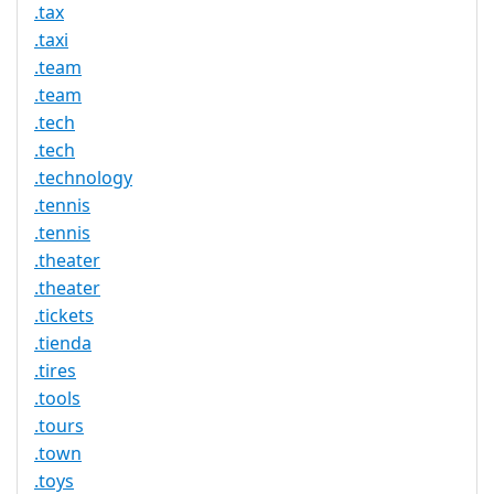
.tax
.taxi
.team
.team
.tech
.tech
.technology
.tennis
.tennis
.theater
.theater
.tickets
.tienda
.tires
.tools
.tours
.town
.toys