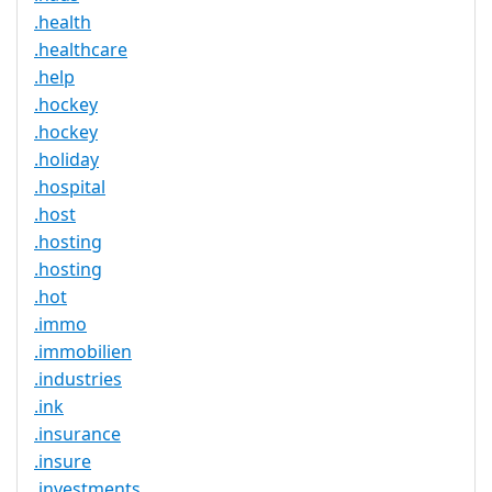
.health
.healthcare
.help
.hockey
.hockey
.holiday
.hospital
.host
.hosting
.hosting
.hot
.immo
.immobilien
.industries
.ink
.insurance
.insure
.investments