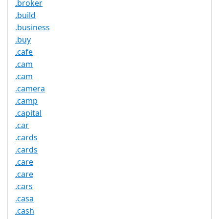
.broker
.build
.business
.buy
.cafe
.cam
.cam
.camera
.camp
.capital
.car
.cards
.cards
.care
.care
.cars
.casa
.cash