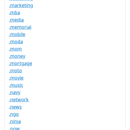
.marketing
.mba
.media
.memorial
.mobile
.moda
.mom
.money
.mortgage
.moto
.movie
.music
.navy
.network
.news
.ngo
.ninja
.now