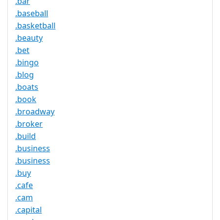
.bar
.baseball
.basketball
.beauty
.bet
.bingo
.blog
.boats
.book
.broadway
.broker
.build
.business
.business
.buy
.cafe
.cam
.capital