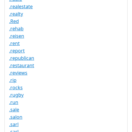
.realestate
.realty
.Red
.rehab
.reisen
.rent
.report
.republican
.restaurant
.reviews
.rip
.rocks
.rugby
.run
.sale
.salon
.sarl
.sarl