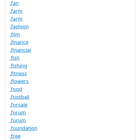
.fan
.farm
.farm
.fashion
.film
.finance
.financial
.fish
.fishing
.fitness
.flowers
.food
.football
.forsale
.forum
.forum
.foundation
.free