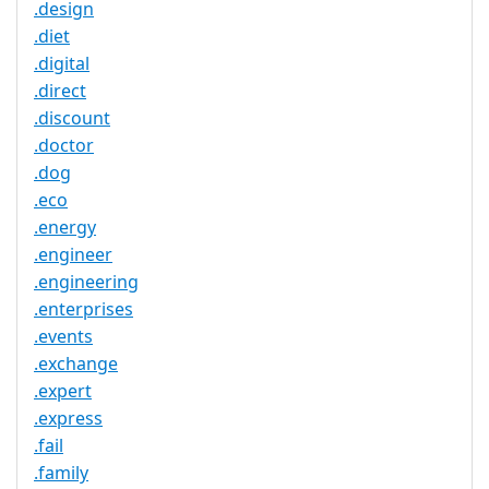
.design
.diet
.digital
.direct
.discount
.doctor
.dog
.eco
.energy
.engineer
.engineering
.enterprises
.events
.exchange
.expert
.express
.fail
.family