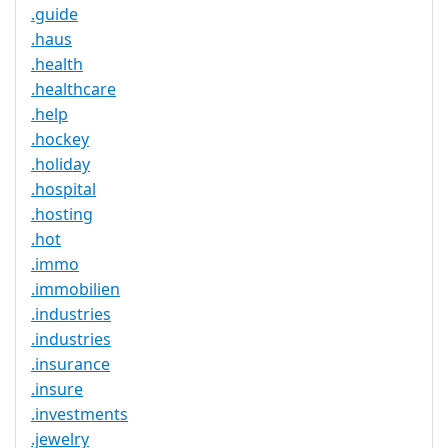
.guide
.haus
.health
.healthcare
.help
.hockey
.holiday
.hospital
.hosting
.hot
.immo
.immobilien
.industries
.industries
.insurance
.insure
.investments
.jewelry