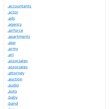
.accountants
.actor
.ads
.agency
.airforce
.apartments
.app
.army
.art
.associates
.associates
.attorney
.auction
.audio
.auto
.baby
.band