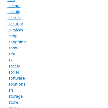
.school
.schule
.search
.security
.services
.shop
.shopping
.show
.site
.ski
.soccer
.social
.software
.solutions
.srl
.storage
.store