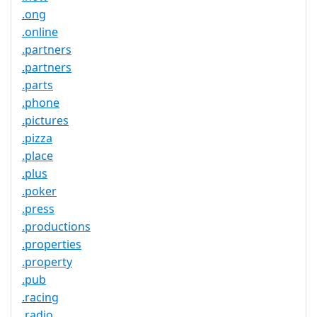
.ong
.online
.partners
.partners
.parts
.phone
.pictures
.pizza
.place
.plus
.poker
.press
.productions
.properties
.property
.pub
.racing
.radio