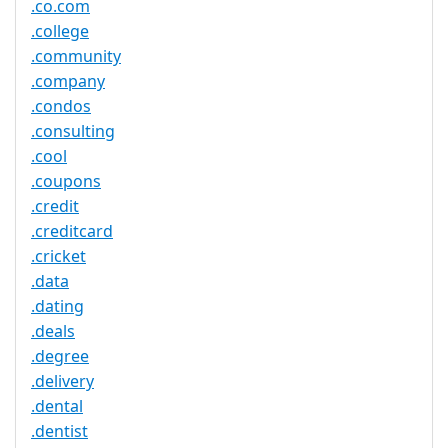
.co.com
.college
.community
.company
.condos
.consulting
.cool
.coupons
.credit
.creditcard
.cricket
.data
.dating
.deals
.degree
.delivery
.dental
.dentist