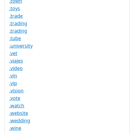
.town
.toys
.trade
.trading
.trading
.tube
.university
.vet
.viajes
.video
.vin
.vip
.vision
.vote
.watch
.website
.wedding
.wine