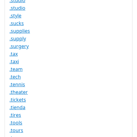
.studio
.studio
.style
.sucks
.supplies
.supply
.surgery
.tax
.taxi
.team
.tech
.tennis
.theater
.tickets
.tienda
.tires
.tools
.tours