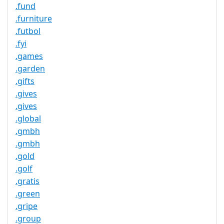
.fund
.furniture
.futbol
.fyi
.games
.garden
.gifts
.gives
.gives
.global
.gmbh
.gmbh
.gold
.golf
.gratis
.green
.gripe
.group