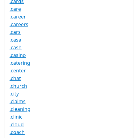
.cards
.care
.career
.careers
.cars
.casa
.cash
.casino
.catering
.center
.chat
.church
.city
.claims
.cleaning
.clinic
.cloud
.coach