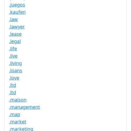
.juegos
.kaufen
.law
.lawyer
.lease
.legal
.life
.live
.living
.loans
.love
.ltd
.ltd
.maison
.management
.map
.market
.marketing