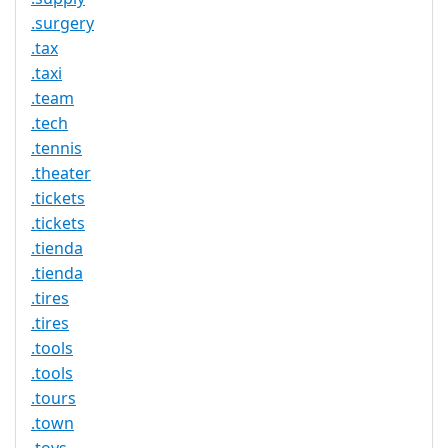
.surgery
.tax
.taxi
.team
.tech
.tennis
.theater
.tickets
.tickets
.tienda
.tienda
.tires
.tires
.tools
.tools
.tours
.town