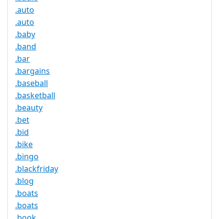
.auto
.auto
.baby
.band
.bar
.bargains
.baseball
.basketball
.beauty
.bet
.bid
.bike
.bingo
.blackfriday
.blog
.boats
.boats
.book