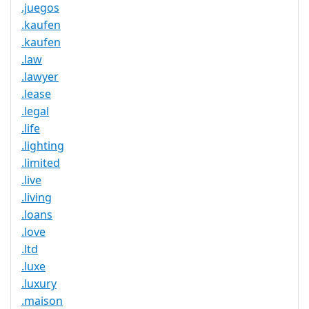
.juegos
.kaufen
.kaufen
.law
.lawyer
.lease
.legal
.life
.lighting
.limited
.live
.living
.loans
.love
.ltd
.luxe
.luxury
.maison