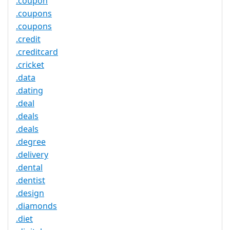
.coupon
.coupons
.coupons
.credit
.creditcard
.cricket
.data
.dating
.deal
.deals
.deals
.degree
.delivery
.dental
.dentist
.design
.diamonds
.diet