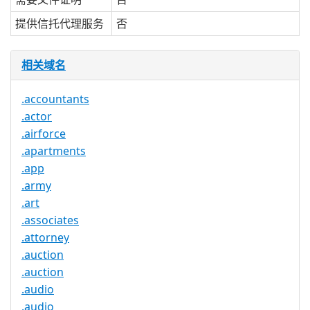
提供信托代理服务
否
相关域名
.accountants
.actor
.airforce
.apartments
.app
.army
.art
.associates
.attorney
.auction
.auction
.audio
.audio