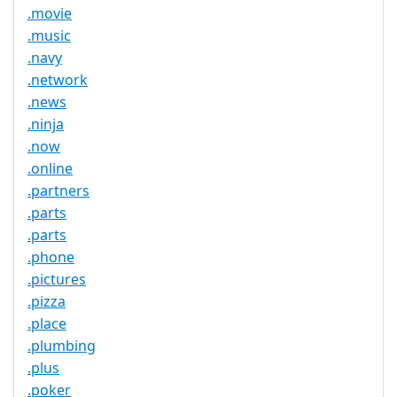
.movie
.music
.navy
.network
.news
.ninja
.now
.online
.partners
.parts
.parts
.phone
.pictures
.pizza
.place
.plumbing
.plus
.poker