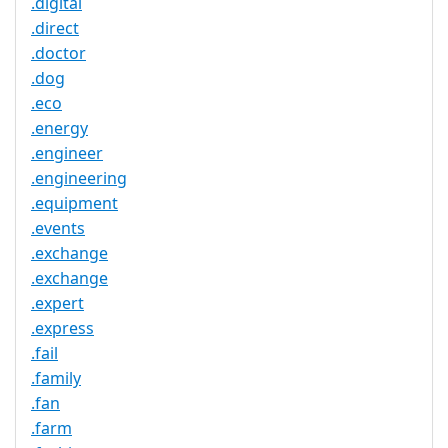
.digital
.direct
.doctor
.dog
.eco
.energy
.engineer
.engineering
.equipment
.events
.exchange
.exchange
.expert
.express
.fail
.family
.fan
.farm