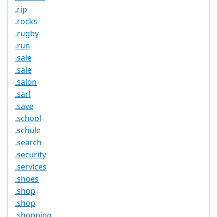
.rip
.rocks
.rugby
.run
.sale
.sale
.salon
.sarl
.save
.school
.schule
.search
.security
.services
.shoes
.shop
.shop
.shopping