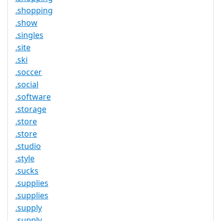
.shopping
.show
.singles
.site
.ski
.soccer
.social
.software
.storage
.store
.store
.studio
.style
.sucks
.supplies
.supplies
.supply
.supply