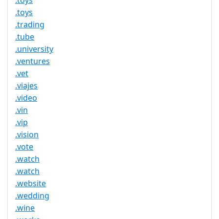
.toys
.toys
.trading
.tube
.university
.ventures
.vet
.viajes
.video
.vin
.vip
.vision
.vote
.watch
.watch
.website
.wedding
.wine