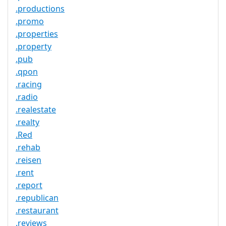
.productions
.promo
.properties
.property
.pub
.qpon
.racing
.radio
.realestate
.realty
.Red
.rehab
.reisen
.rent
.report
.republican
.restaurant
.reviews