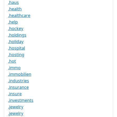
.haus
.health
.healthcare
.help
.hockey
.holdings
.holiday
.hospital
.hosting
.hot
.immo
.immobilien
.industries
.insurance
.insure
.investments
.jewelry
.jewelry