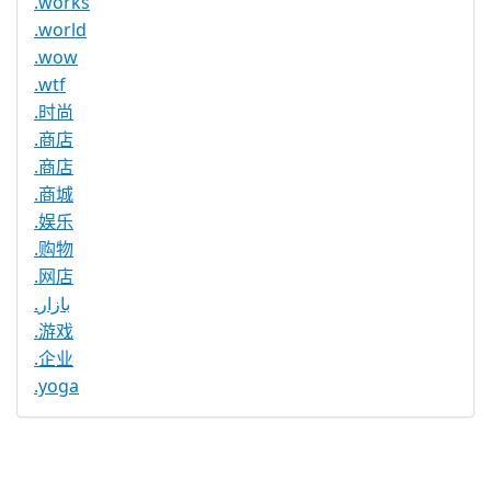
.works
.world
.wow
.wtf
.时尚
.商店
.商店
.商城
.娱乐
.购物
.网店
.بازار
.游戏
.企业
.yoga