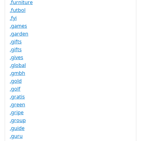
.furniture
.futbol
.fyi
.games
.garden
.gifts
.gifts
.gives
.global
.gmbh
.gold
.golf
.gratis
.green
.gripe
.group
.guide
.guru