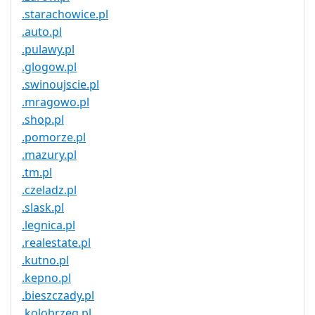
.starachowice.pl
.auto.pl
.pulawy.pl
.glogow.pl
.swinoujscie.pl
.mragowo.pl
.shop.pl
.pomorze.pl
.mazury.pl
.tm.pl
.czeladz.pl
.slask.pl
.legnica.pl
.realestate.pl
.kutno.pl
.kepno.pl
.bieszczady.pl
.kolobrzeg.pl