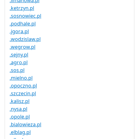
.limanowa.pl
.ketrzyn.pl
.sosnowiec.pl
.podhale.pl
.jgora.pl
.wodzislaw.pl
.wegrow.pl
.sejny.pl
.agro.pl
.sos.pl
.mielno.pl
.opoczno.pl
.szczecin.pl
.kalisz.pl
.nysa.pl
.opole.pl
.bialowieza.pl
.elblag.pl