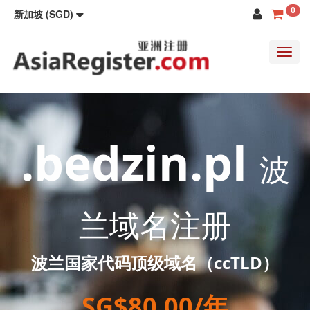
0
新加坡 (SGD)
Toggl
navig
.bedzin.pl
波
兰域名注册
波兰国家代码顶级域名（ccTLD）
SG$80.00/年