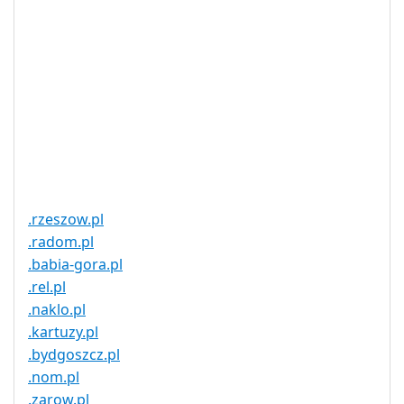
持
实时注册
是
注册限制
无
需要文件证
否
明
提供信托代
否
理服务
.rzeszow.pl
.radom.pl
.babia-gora.pl
.rel.pl
.naklo.pl
.kartuzy.pl
.bydgoszcz.pl
.nom.pl
.zarow.pl