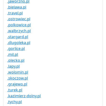
.jaworzno.pl
.bielawa.pl
.travel.pl
.ostrowiec.pl
.polkowice.pl
.walbrzych.pl
.stargard.pl
.dlugoleka.pl
.gorlice.pl
.mil.pl
.olecko.pl
.lapy.pl
.wolomin.pl
.skoczow.pl
.grajewo.pl
.turek.pl
.kazimierz-dolny.pl
.tychy.pl