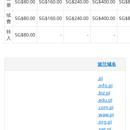
SG$80.00
SG$160.00
SG$240.00
SG$400.00
SG$8
册
续
SG$80.00
SG$160.00
SG$240.00
SG$400.00
SG$8
费
转
SG$80.00
-
-
-
入
什么是 .bedzin.pl 域名？
波兰域名
.bedzin.pl 是波兰的国家代码域名。它由波
兰注册机构 NASK 运营，任何人都可以注册
.pl
至少一年。
.info.pl
.biz.pl
为什么要注册 .bedzin.pl 域？
.edu.pl
覆盖欧盟最大国家之一的超过 3800
.com.pl
万人！波兰的域名市场已经建立了讨
.waw.pl
论板、域名会议、售后网站和国际化
.org.pl
域名（IDN）。立即使用 .bedzin.pl
.net.pl