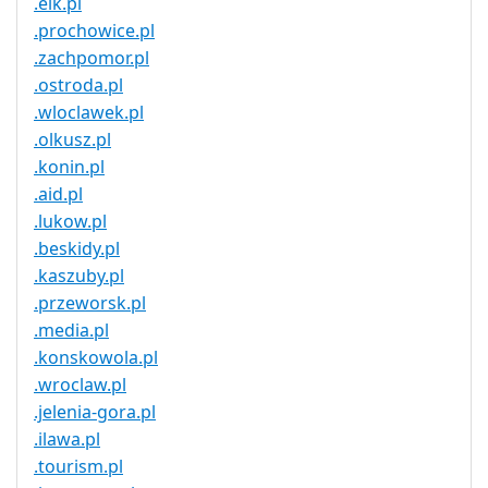
.elk.pl
.prochowice.pl
.zachpomor.pl
.ostroda.pl
.wloclawek.pl
.olkusz.pl
.konin.pl
.aid.pl
.lukow.pl
.beskidy.pl
.kaszuby.pl
.przeworsk.pl
.media.pl
.konskowola.pl
.wroclaw.pl
.jelenia-gora.pl
.ilawa.pl
.tourism.pl