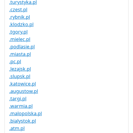
.turystyka.pl
.czest.pl
.rybnik.pl
.klodzko.pl
.tgory.pl
.mielec.pl
.podlasie.pl
.miasta.pl
.pc.pl
.lezajsk.pl
.slupsk.pl
.katowice.pl
.augustow.pl
.targi.pl
.warmia.pl
.malopolska.pl
.bialystok.pl
.atm.pl