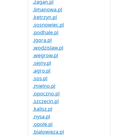
.zagan.pl
.limanowa.pl
.ketrzyn.pl
.sosnowiec.pl
.podhale.pl
.jgora.pl
.wodzislaw.pl
.wegrow.pl
.sejny.pl
.agro.pl
.sos.pl
.mielno.pl
.opoczno.pl
.szczecin.pl
.kalisz.pl
.nysa.pl
.opole.pl
.bialowieza.pl