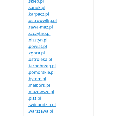
.sklep.pl
.sanok.pl
.karpacz.pl
.ostrowwlkp.pl
.rawa-maz.pl
.szczytno.pl
.olsztyn.pl
.powiat.pl
.zgora.pl
.ostroleka.pl
.tarnobrzeg.pl
.pomorskie.pl
.bytom.pl
.malbork.pl
.mazowsze.pl
.pisz.pl
.swiebodzin.pl
.warszawa.pl