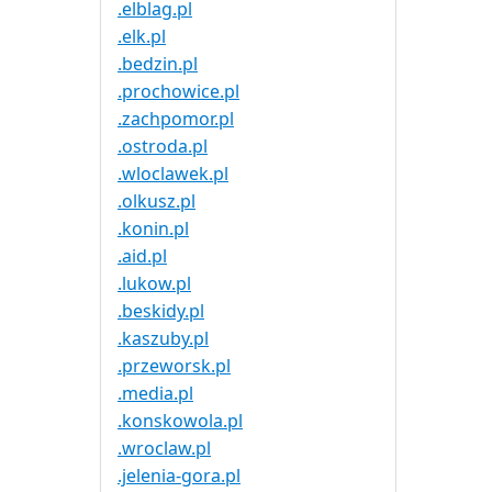
.elblag.pl
.elk.pl
.bedzin.pl
.prochowice.pl
.zachpomor.pl
.ostroda.pl
.wloclawek.pl
.olkusz.pl
.konin.pl
.aid.pl
.lukow.pl
.beskidy.pl
.kaszuby.pl
.przeworsk.pl
.media.pl
.konskowola.pl
.wroclaw.pl
.jelenia-gora.pl