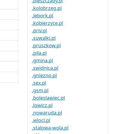
.bieszczady.pl
.kolobrzeg.pl
.lebork.pl
.kobierzyce.pl
.priv.pl
.suwalki.pl
.pruszkow.pl
.pila.pl
.gmina.pl
.swidnica.pl
.gniezno.pl
.sex.pl
.gsm.pl
.boleslawiec.pl
.lowicz.pl
.nowaruda.pl
.wlocl.pl
.stalowa-wola.pl