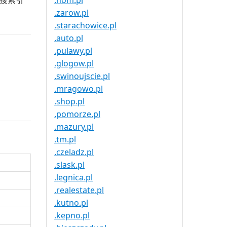
在搜索引
.nom.pl
.zarow.pl
.starachowice.pl
.auto.pl
.pulawy.pl
.glogow.pl
.swinoujscie.pl
.mragowo.pl
.shop.pl
.pomorze.pl
.mazury.pl
.tm.pl
.czeladz.pl
.slask.pl
.legnica.pl
.realestate.pl
.kutno.pl
.kepno.pl