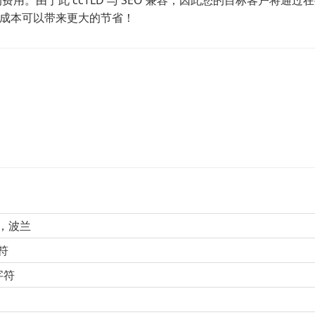
上的费用。由于此 ccTLD 与 SEO 兼容，因此您的目标客户将通过
成本可以带来更大的节省！
D，波兰
符
字符