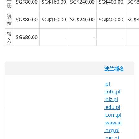
SG$80.00
SG$160.00
SG$240.00
SG$400.00
SG$8
册
续
SG$80.00
SG$160.00
SG$240.00
SG$400.00
SG$8
费
转
SG$80.00
-
-
-
入
什么是 .pomorze.pl 域名？
波兰域名
.pomorze.pl 是波兰的国家代码域名。它由
波兰注册机构 NASK 运营，任何人都可以注
.pl
册至少一年。
.info.pl
.biz.pl
为什么要注册 .pomorze.pl 域？
.edu.pl
覆盖欧盟最大国家之一的超过 3800
.com.pl
万人！波兰的域名市场已经建立了讨
.waw.pl
论板、域名会议、售后网站和国际化
.org.pl
域名（IDN）。立即使用
.net.pl