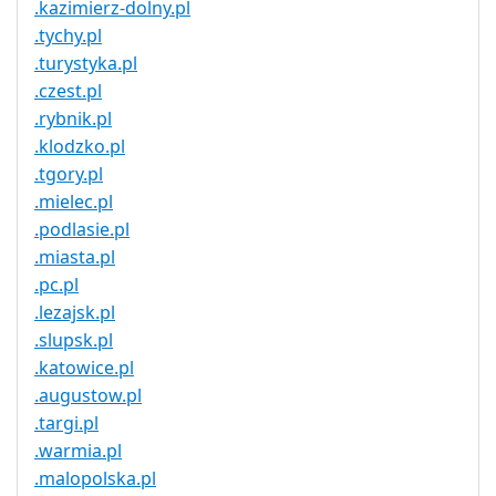
.kazimierz-dolny.pl
.tychy.pl
.turystyka.pl
.czest.pl
.rybnik.pl
.klodzko.pl
.tgory.pl
.mielec.pl
.podlasie.pl
.miasta.pl
.pc.pl
.lezajsk.pl
.slupsk.pl
.katowice.pl
.augustow.pl
.targi.pl
.warmia.pl
.malopolska.pl