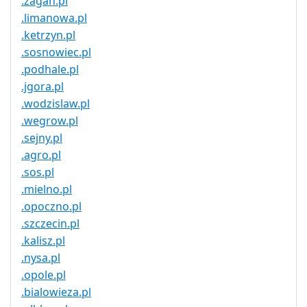
.zagan.pl
.limanowa.pl
.ketrzyn.pl
.sosnowiec.pl
.podhale.pl
.jgora.pl
.wodzislaw.pl
.wegrow.pl
.sejny.pl
.agro.pl
.sos.pl
.mielno.pl
.opoczno.pl
.szczecin.pl
.kalisz.pl
.nysa.pl
.opole.pl
.bialowieza.pl