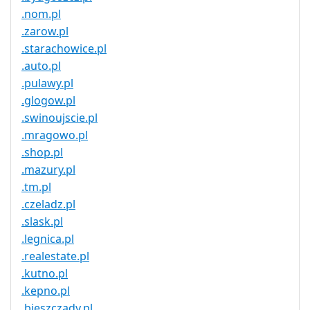
.nom.pl
.zarow.pl
.starachowice.pl
.auto.pl
.pulawy.pl
.glogow.pl
.swinoujscie.pl
.mragowo.pl
.shop.pl
.mazury.pl
.tm.pl
.czeladz.pl
.slask.pl
.legnica.pl
.realestate.pl
.kutno.pl
.kepno.pl
.bieszczady.pl