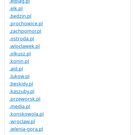
.elblag.pl
.elk.pl
.bedzin.pl
.prochowice.pl
.zachpomor.pl
.ostroda.pl
.wloclawek.pl
.olkusz.pl
.konin.pl
.aid.pl
.lukow.pl
.beskidy.pl
.kaszuby.pl
.przeworsk.pl
.media.pl
.konskowola.pl
.wroclaw.pl
.jelenia-gora.pl