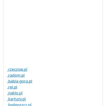
服务可用
DNSSEC 支
是
持
实时注册
是
注册限制
无
需要文件证
否
明
提供信托代
否
理服务
.rzeszow.pl
.radom.pl
.babia-gora.pl
.rel.pl
.naklo.pl
.kartuzy.pl
.bydgoszcz.pl