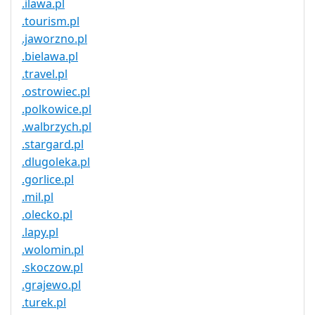
.ilawa.pl
.tourism.pl
.jaworzno.pl
.bielawa.pl
.travel.pl
.ostrowiec.pl
.polkowice.pl
.walbrzych.pl
.stargard.pl
.dlugoleka.pl
.gorlice.pl
.mil.pl
.olecko.pl
.lapy.pl
.wolomin.pl
.skoczow.pl
.grajewo.pl
.turek.pl