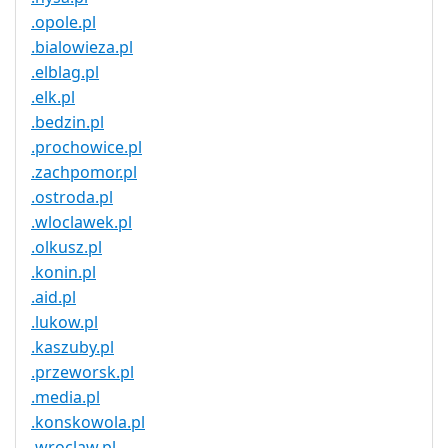
.opole.pl
.bialowieza.pl
.elblag.pl
.elk.pl
.bedzin.pl
.prochowice.pl
.zachpomor.pl
.ostroda.pl
.wloclawek.pl
.olkusz.pl
.konin.pl
.aid.pl
.lukow.pl
.kaszuby.pl
.przeworsk.pl
.media.pl
.konskowola.pl
.wroclaw.pl