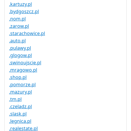
.kartuzy.pl
.bydgoszcz.pl
.nom.pl
.zarow.pl
.starachowice.pl
.auto.pl
.pulawy.pl
.glogow.pl
.swinoujscie.pl
.mragowo.pl
.shop.pl
.pomorze.pl
.mazury.pl
.tm.pl
.czeladz.pl
.slask.pl
.legnica.pl
.realestate.pl