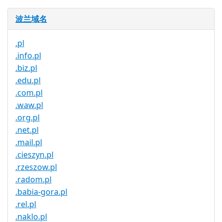
波兰域名
.pl
.info.pl
.biz.pl
.edu.pl
.com.pl
.waw.pl
.org.pl
.net.pl
.mail.pl
.cieszyn.pl
.rzeszow.pl
.radom.pl
.babia-gora.pl
.rel.pl
.naklo.pl