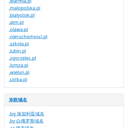
.warmia.pl
.malopolska.pl
.bialystok.pl
.atm.pl
.olawa.pl
.nieruchomosci.pl
.szkola.pl
.lubin.pl
.zgorzelec.pl
.lomza.pl
.wielun.pl
.ustka.pl
东欧域名
.bg 保加利亚域名
.by 白俄罗斯域名