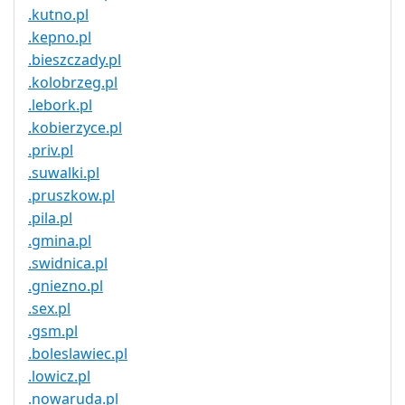
.kutno.pl
.kepno.pl
.bieszczady.pl
.kolobrzeg.pl
.lebork.pl
.kobierzyce.pl
.priv.pl
.suwalki.pl
.pruszkow.pl
.pila.pl
.gmina.pl
.swidnica.pl
.gniezno.pl
.sex.pl
.gsm.pl
.boleslawiec.pl
.lowicz.pl
.nowaruda.pl