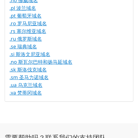
.no 挪威域名
.pl 波兰域名
.pt 葡萄牙域名
.ro 罗马尼亚域名
.rs 塞尔维亚域名
.ru 俄罗斯域名
.se 瑞典域名
.si 斯洛文尼亚域名
.no 斯瓦尔巴特和扬马延域名
.sk 斯洛伐克域名
.sm 圣马力诺域名
.ua 乌克兰域名
.va 梵蒂冈域名
需要帮助吗？联系我们的支持团队