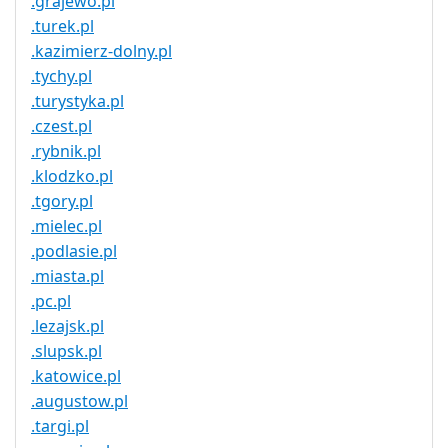
.grajewo.pl
.turek.pl
.kazimierz-dolny.pl
.tychy.pl
.turystyka.pl
.czest.pl
.rybnik.pl
.klodzko.pl
.tgory.pl
.mielec.pl
.podlasie.pl
.miasta.pl
.pc.pl
.lezajsk.pl
.slupsk.pl
.katowice.pl
.augustow.pl
.targi.pl