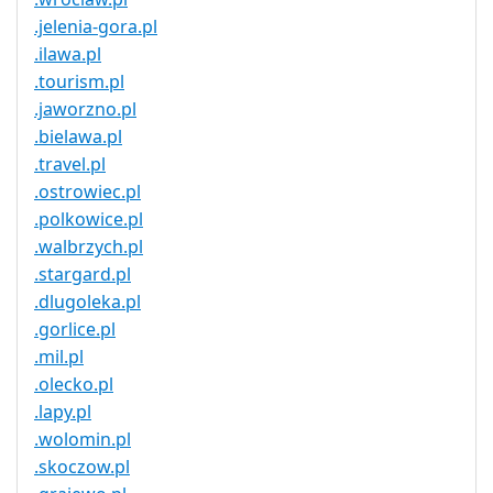
.jelenia-gora.pl
.ilawa.pl
.tourism.pl
.jaworzno.pl
.bielawa.pl
.travel.pl
.ostrowiec.pl
.polkowice.pl
.walbrzych.pl
.stargard.pl
.dlugoleka.pl
.gorlice.pl
.mil.pl
.olecko.pl
.lapy.pl
.wolomin.pl
.skoczow.pl