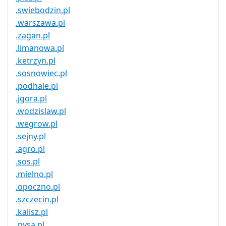
.swiebodzin.pl
.warszawa.pl
.zagan.pl
.limanowa.pl
.ketrzyn.pl
.sosnowiec.pl
.podhale.pl
.jgora.pl
.wodzislaw.pl
.wegrow.pl
.sejny.pl
.agro.pl
.sos.pl
.mielno.pl
.opoczno.pl
.szczecin.pl
.kalisz.pl
.nysa.pl