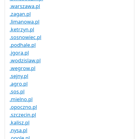
.warszawa.pl
.zagan.pl
.limanowa.pl
.ketrzyn.pl
.sosnowiec.pl
.podhale.pl
.jgora.pl
.wodzislaw.pl
.wegrow.pl
.sejny.pl
.agro.pl
.sos.pl
.mielno.pl
.opoczno.pl
.szczecin.pl
.kalisz.pl
.nysa.pl
.opole.pl