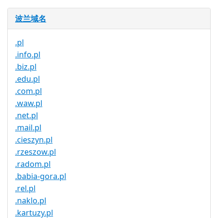
波兰域名
.pl
.info.pl
.biz.pl
.edu.pl
.com.pl
.waw.pl
.net.pl
.mail.pl
.cieszyn.pl
.rzeszow.pl
.radom.pl
.babia-gora.pl
.rel.pl
.naklo.pl
.kartuzy.pl