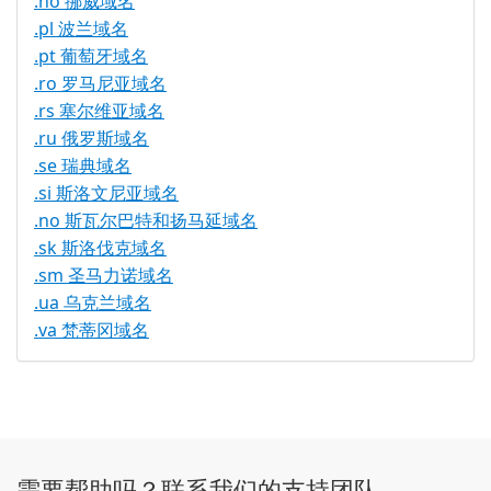
.no 挪威域名
.pl 波兰域名
.pt 葡萄牙域名
.ro 罗马尼亚域名
.rs 塞尔维亚域名
.ru 俄罗斯域名
.se 瑞典域名
.si 斯洛文尼亚域名
.no 斯瓦尔巴特和扬马延域名
.sk 斯洛伐克域名
.sm 圣马力诺域名
.ua 乌克兰域名
.va 梵蒂冈域名
需要帮助吗？联系我们的支持团队