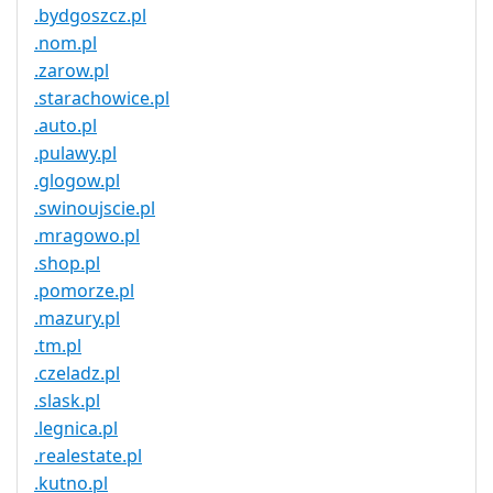
.bydgoszcz.pl
.nom.pl
.zarow.pl
.starachowice.pl
.auto.pl
.pulawy.pl
.glogow.pl
.swinoujscie.pl
.mragowo.pl
.shop.pl
.pomorze.pl
.mazury.pl
.tm.pl
.czeladz.pl
.slask.pl
.legnica.pl
.realestate.pl
.kutno.pl