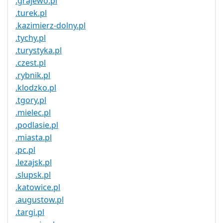
.grajewo.pl
.turek.pl
.kazimierz-dolny.pl
.tychy.pl
.turystyka.pl
.czest.pl
.rybnik.pl
.klodzko.pl
.tgory.pl
.mielec.pl
.podlasie.pl
.miasta.pl
.pc.pl
.lezajsk.pl
.slupsk.pl
.katowice.pl
.augustow.pl
.targi.pl