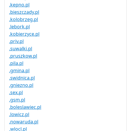
.kepno.pl
.bieszczady.pl
.kolobrzeg.pl
.lebork.pl
.kobierzyce.pl
.priv.pl
.suwalki.pl
.pruszkow.pl
.pila.pl
.gmina.pl
.swidnica.pl
.gniezno.pl
.sex.pl
.gsm.pl
.boleslawiec.pl
.lowicz.pl
.nowaruda.pl
.wlocl.pl