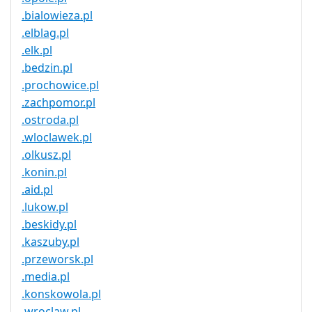
.bialowieza.pl
.elblag.pl
.elk.pl
.bedzin.pl
.prochowice.pl
.zachpomor.pl
.ostroda.pl
.wloclawek.pl
.olkusz.pl
.konin.pl
.aid.pl
.lukow.pl
.beskidy.pl
.kaszuby.pl
.przeworsk.pl
.media.pl
.konskowola.pl
.wroclaw.pl