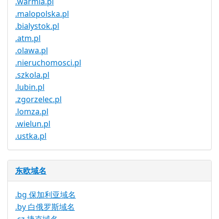
.warmia.pl
.malopolska.pl
.bialystok.pl
.atm.pl
.olawa.pl
.nieruchomosci.pl
.szkola.pl
.lubin.pl
.zgorzelec.pl
.lomza.pl
.wielun.pl
.ustka.pl
东欧域名
.bg 保加利亚域名
.by 白俄罗斯域名