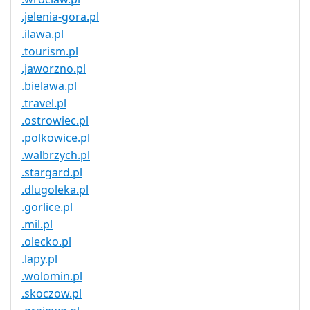
.jelenia-gora.pl
.ilawa.pl
.tourism.pl
.jaworzno.pl
.bielawa.pl
.travel.pl
.ostrowiec.pl
.polkowice.pl
.walbrzych.pl
.stargard.pl
.dlugoleka.pl
.gorlice.pl
.mil.pl
.olecko.pl
.lapy.pl
.wolomin.pl
.skoczow.pl