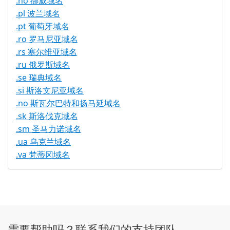
.no 挪威域名
.pl 波兰域名
.pt 葡萄牙域名
.ro 罗马尼亚域名
.rs 塞尔维亚域名
.ru 俄罗斯域名
.se 瑞典域名
.si 斯洛文尼亚域名
.no 斯瓦尔巴特和扬马延域名
.sk 斯洛伐克域名
.sm 圣马力诺域名
.ua 乌克兰域名
.va 梵蒂冈域名
需要帮助吗？联系我们的支持团队