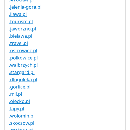
.jelenia-gora.pl
.ilawa.pl
.tourism.pl
.jaworzno.pl
.bielawa.pl
.travel.pl
.ostrowiec.pl
.polkowice.pl
.walbrzych.pl
.stargard.pl
.dlugoleka.pl
.gorlice.pl
.mil.pl
.olecko.pl
.lapy.pl
.wolomin.pl
.skoczow.pl