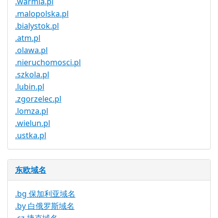
.warmia.pl
.malopolska.pl
.bialystok.pl
.atm.pl
.olawa.pl
.nieruchomosci.pl
.szkola.pl
.lubin.pl
.zgorzelec.pl
.lomza.pl
.wielun.pl
.ustka.pl
东欧域名
.bg 保加利亚域名
.by 白俄罗斯域名