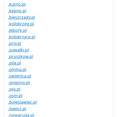
.kutno.pl
.kepno.pl
.bieszczady.pl
.kolobrzeg.pl
.lebork.pl
.kobierzyce.pl
.priv.pl
.suwalki.pl
.pruszkow.pl
.pila.pl
.gmina.pl
.swidnica.pl
.gniezno.pl
.sex.pl
.gsm.pl
.boleslawiec.pl
.lowicz.pl
.nowaruda.pl