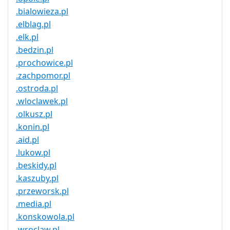
.bialowieza.pl
.elblag.pl
.elk.pl
.bedzin.pl
.prochowice.pl
.zachpomor.pl
.ostroda.pl
.wloclawek.pl
.olkusz.pl
.konin.pl
.aid.pl
.lukow.pl
.beskidy.pl
.kaszuby.pl
.przeworsk.pl
.media.pl
.konskowola.pl
.wroclaw.pl