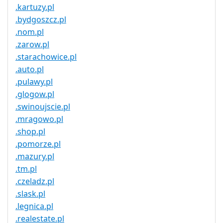
.kartuzy.pl
.bydgoszcz.pl
.nom.pl
.zarow.pl
.starachowice.pl
.auto.pl
.pulawy.pl
.glogow.pl
.swinoujscie.pl
.mragowo.pl
.shop.pl
.pomorze.pl
.mazury.pl
.tm.pl
.czeladz.pl
.slask.pl
.legnica.pl
.realestate.pl