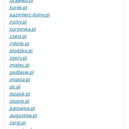
.grajewo.pl
.turek.pl
.kazimierz-dolny.pl
.tychy.pl
.turystyka.pl
.czest.pl
.rybnik.pl
.klodzko.pl
.tgory.pl
.mielec.pl
.podlasie.pl
.miasta.pl
.pc.pl
.lezajsk.pl
.slupsk.pl
.katowice.pl
.augustow.pl
.targi.pl