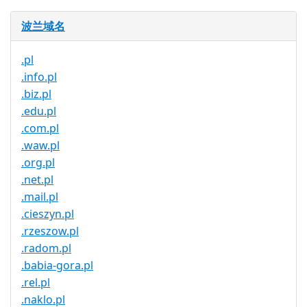
波兰域名
.pl
.info.pl
.biz.pl
.edu.pl
.com.pl
.waw.pl
.org.pl
.net.pl
.mail.pl
.cieszyn.pl
.rzeszow.pl
.radom.pl
.babia-gora.pl
.rel.pl
.naklo.pl