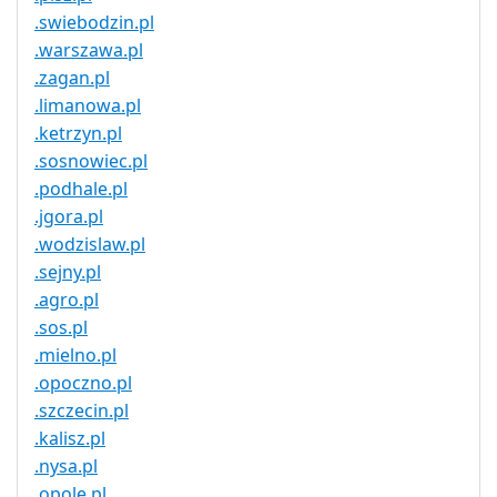
.swiebodzin.pl
.warszawa.pl
.zagan.pl
.limanowa.pl
.ketrzyn.pl
.sosnowiec.pl
.podhale.pl
.jgora.pl
.wodzislaw.pl
.sejny.pl
.agro.pl
.sos.pl
.mielno.pl
.opoczno.pl
.szczecin.pl
.kalisz.pl
.nysa.pl
.opole.pl