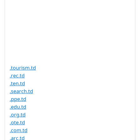
请，我们对乍得域授权的
速度没有影响，请耐心等
待注册结果。
需要文件证
否
明
提供信托代
否
理服务
.tourism.td
.rec.td
.ten.td
.search.td
.ppe.td
.edu.td
.org.td
.ote.td
.com.td
.arc.td