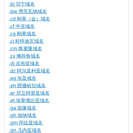
.bj 贝宁域名
.bw 博茨瓦纳域名
.cd 刚果（金）域名
.cf 中非域名
.cg 刚果域名
.ci 科特迪瓦域名
.cm 喀麦隆域名
.cv 佛得角域名
.dj 吉布提域名
.dz 阿尔及利亚域名
.eg 埃及域名
.eh 西撒哈拉域名
.er 厄立特里亚域名
.et 埃塞俄比亚域名
.ga 加蓬域名
.gh 加纳域名
.gm 冈比亚域名
.gn 几内亚域名