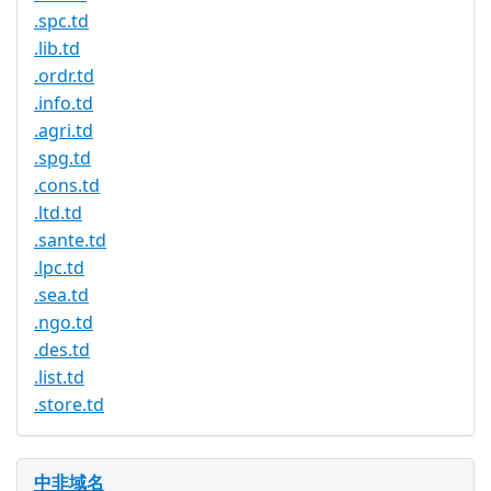
.spc.td
.lib.td
.ordr.td
.info.td
.agri.td
.spg.td
.cons.td
.ltd.td
.sante.td
.lpc.td
.sea.td
.ngo.td
.des.td
.list.td
.store.td
中非域名