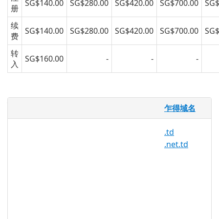
SG$140.00
SG$280.00
SG$420.00
SG$700.00
SG$
册
续
SG$140.00
SG$280.00
SG$420.00
SG$700.00
SG$
费
转
SG$160.00
-
-
-
入
什么是 .hal.td ？
乍得域名
.hal.td 域名是乍得的国家代码顶级域
(ccTLD)。
.td
.net.td
乍得估计人口为 11,274,106 人，是非洲第
27 大人口大国。这些带有 .hal.td 扩展名的
域名在乍得及其周边地区非常流行。您可以
注册自己的 .hal.td 域名并创建专业网页、
个人网站、博客或在线门户网站来展示与该
地区的联系。