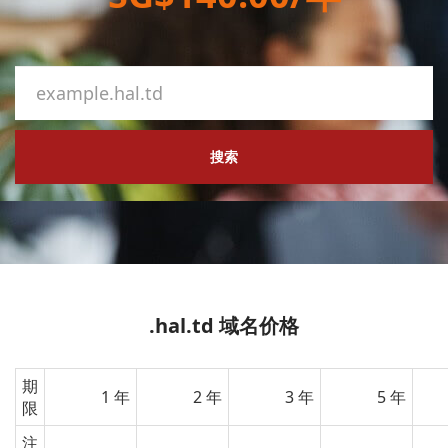
搜索
.hal.td 域名价格
期
1 年
2 年
3 年
5 年
限
注