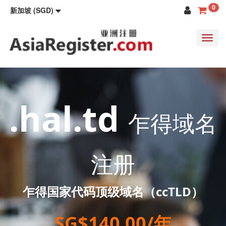
0
新加坡 (SGD)
Toggl
navig
.hal.td
乍得域名
注册
乍得国家代码顶级域名（ccTLD）
SG$140.00/年