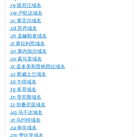
.re 留尼汪域名
.rw 卢旺达域名
.sc 塞舌尔域名
.sd 苏丹域名
.sh 圣赫勒拿域名
.sl 塞拉利昂域名
.sn 塞内加尔域名
.so 索马里域名
.st 圣多美和普林西比域名
.sz 斯威士兰域名
.td 乍得域名
.tg 多哥域名
.tn 突尼斯域名
.tz 坦桑尼亚域名
.ug 乌干达域名
.yt 马约特域名
.za 南非域名
.zm 赞比亚域名