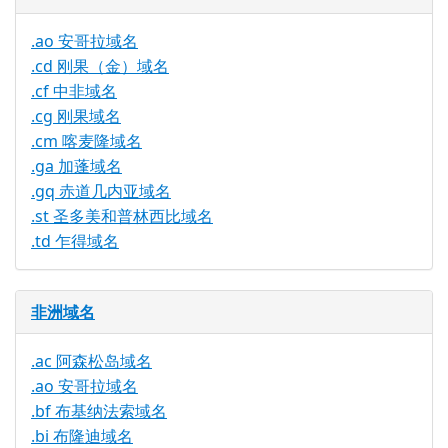
.ao 安哥拉域名
.cd 刚果（金）域名
.cf 中非域名
.cg 刚果域名
.cm 喀麦隆域名
.ga 加蓬域名
.gq 赤道几内亚域名
.st 圣多美和普林西比域名
.td 乍得域名
非洲域名
.ac 阿森松岛域名
.ao 安哥拉域名
.bf 布基纳法索域名
.bi 布隆迪域名