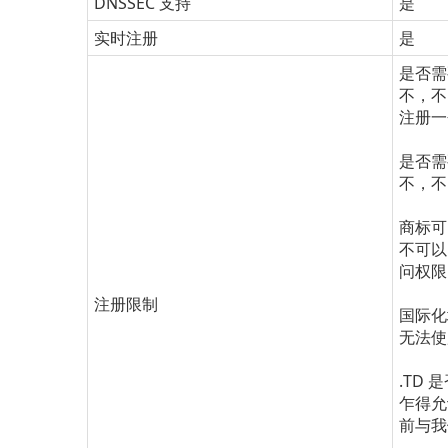
DNSSEC 支持
是
实时注册
是
是否需
不，不
注册一个
是否需
不，不
商标可
不可以
问权限
注册限制
国际化域
无法使用
.TD
乍得允
前与我