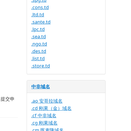
.spg.td
.cons.td
.ltd.td
.sante.td
.lpc.td
.sea.td
.ngo.td
.des.td
.list.td
.store.td
中非域名
旦提交申
.ao 安哥拉域名
.cd 刚果（金）域名
.cf 中非域名
.cg 刚果域名
.cm 喀麦隆域名