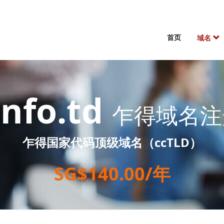
首页
域名
info.td
乍得域名注
乍得国家代码顶级域名（ccTLD）
SG$140.00/年