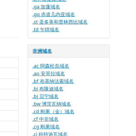
.ga 加蓬域名
.gq 赤道几内亚域名
.st 圣多美和普林西比域名
.td 乍得域名
非洲域名
.ac 阿森松岛域名
.ao 安哥拉域名
.bf 布基纳法索域名
.bi 布隆迪域名
.bj 贝宁域名
.bw 博茨瓦纳域名
.cd 刚果（金）域名
.cf 中非域名
.cg 刚果域名
.ci 科特迪瓦域名