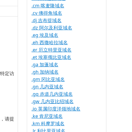
.cm 喀麦隆域名
.cv 佛得角域名
.dj 吉布提域名
.dz 阿尔及利亚域名
.eg 埃及域名
.eh 西撒哈拉域名
.er 厄立特里亚域名
.et 埃塞俄比亚域名
.ga 加蓬域名
.gh 加纳域名
的特定访
.gm 冈比亚域名
.gn 几内亚域名
.gq 赤道几内亚域名
.gw 几内亚比绍域名
.io 英属印度洋领地域名
.ke 肯尼亚域名
名，请提
.km 科摩罗域名
.lr 利比里亚域名