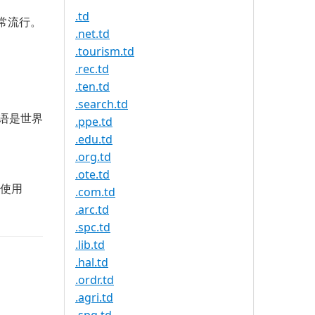
.td
非常流行。
.net.td
.tourism.td
.rec.td
.ten.td
.search.td
法语是世界
.ppe.td
.edu.td
.org.td
.ote.td
比使用
.com.td
.arc.td
.spc.td
.lib.td
.hal.td
.ordr.td
.agri.td