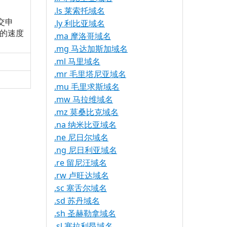
.ls 莱索托域名
交申
.ly 利比亚域名
的速度
.ma 摩洛哥域名
.mg 马达加斯加域名
.ml 马里域名
.mr 毛里塔尼亚域名
.mu 毛里求斯域名
.mw 马拉维域名
.mz 莫桑比克域名
.na 纳米比亚域名
.ne 尼日尔域名
.ng 尼日利亚域名
.re 留尼汪域名
.rw 卢旺达域名
.sc 塞舌尔域名
.sd 苏丹域名
.sh 圣赫勒拿域名
.sl 塞拉利昂域名