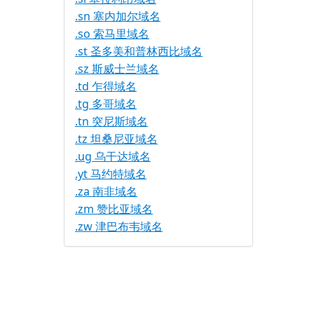
.sn 塞内加尔域名
.so 索马里域名
.st 圣多美和普林西比域名
.sz 斯威士兰域名
.td 乍得域名
.tg 多哥域名
.tn 突尼斯域名
.tz 坦桑尼亚域名
.ug 乌干达域名
.yt 马约特域名
.za 南非域名
.zm 赞比亚域名
.zw 津巴布韦域名