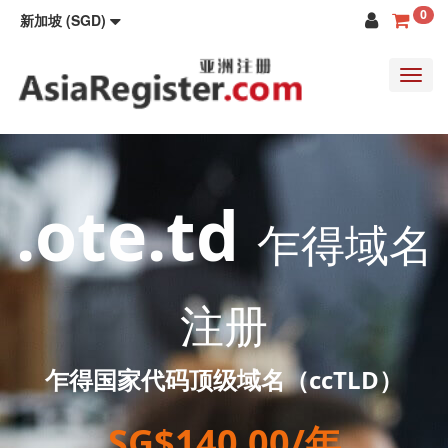
0
新加坡 (SGD)
Toggl
navig
.ote.td
乍得域名
注册
乍得国家代码顶级域名（ccTLD）
SG$140.00/年