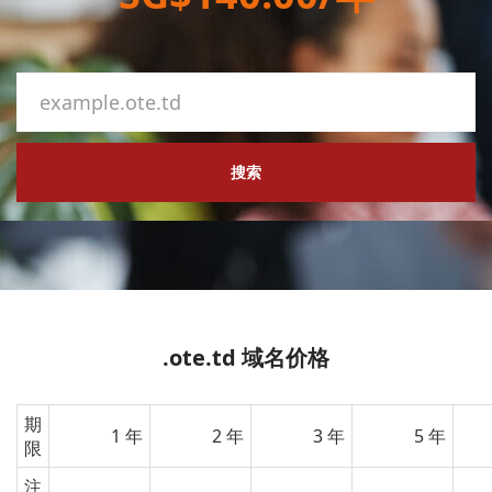
搜索
.ote.td 域名价格
期
1 年
2 年
3 年
5 年
限
注