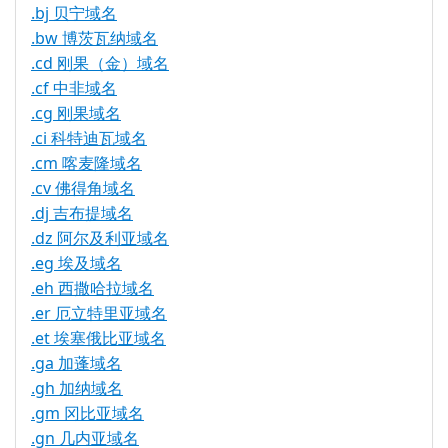
.bj 贝宁域名
.bw 博茨瓦纳域名
.cd 刚果（金）域名
.cf 中非域名
.cg 刚果域名
.ci 科特迪瓦域名
.cm 喀麦隆域名
.cv 佛得角域名
.dj 吉布提域名
.dz 阿尔及利亚域名
.eg 埃及域名
.eh 西撒哈拉域名
.er 厄立特里亚域名
.et 埃塞俄比亚域名
.ga 加蓬域名
.gh 加纳域名
.gm 冈比亚域名
.gn 几内亚域名