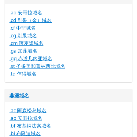
.ao 安哥拉域名
.cd 刚果（金）域名
.cf 中非域名
.cg 刚果域名
.cm 喀麦隆域名
.ga 加蓬域名
.gq 赤道几内亚域名
.st 圣多美和普林西比域名
.td 乍得域名
非洲域名
.ac 阿森松岛域名
.ao 安哥拉域名
.bf 布基纳法索域名
.bi 布隆迪域名