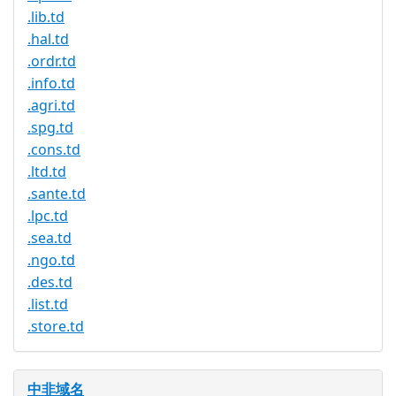
.lib.td
.hal.td
.ordr.td
.info.td
.agri.td
.spg.td
.cons.td
.ltd.td
.sante.td
.lpc.td
.sea.td
.ngo.td
.des.td
.list.td
.store.td
中非域名