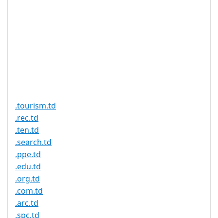
请，我们对乍得域授权的
速度没有影响，请耐心等
待注册结果。
需要文件证
否
明
提供信托代
否
理服务
.tourism.td
.rec.td
.ten.td
.search.td
.ppe.td
.edu.td
.org.td
.com.td
.arc.td
.spc.td