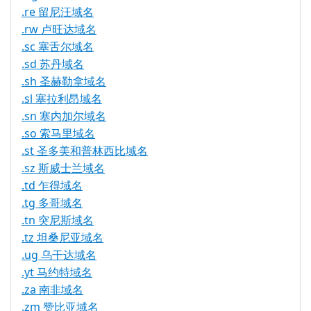
.re 留尼汪域名
.rw 卢旺达域名
.sc 塞舌尔域名
.sd 苏丹域名
.sh 圣赫勒拿域名
.sl 塞拉利昂域名
.sn 塞内加尔域名
.so 索马里域名
.st 圣多美和普林西比域名
.sz 斯威士兰域名
.td 乍得域名
.tg 多哥域名
.tn 突尼斯域名
.tz 坦桑尼亚域名
.ug 乌干达域名
.yt 马约特域名
.za 南非域名
.zm 赞比亚域名