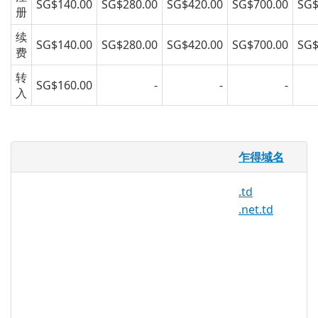
SG$140.00
SG$280.00
SG$420.00
SG$700.00
SG$
册
续
SG$140.00
SG$280.00
SG$420.00
SG$700.00
SG$
费
转
SG$160.00
-
-
-
入
什么是 .ote.td ？
乍得域名
.ote.td 域名是乍得的国家代码顶级域
(ccTLD)。
.td
.net.td
乍得估计人口为 11,274,106 人，是非洲第
27 大人口大国。这些带有 .ote.td 扩展名
的域名在乍得及其周边地区非常流行。您可
以注册自己的 .ote.td 域名并创建专业网
页、个人网站、博客或在线门户网站来展示
与该地区的联系。