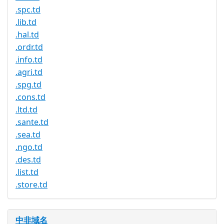
.spc.td
.lib.td
.hal.td
.ordr.td
.info.td
.agri.td
.spg.td
.cons.td
.ltd.td
.sante.td
.sea.td
.ngo.td
.des.td
.list.td
.store.td
中非域名