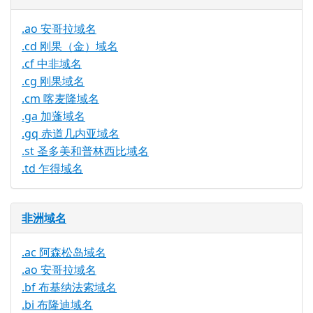
.ao 安哥拉域名
.cd 刚果（金）域名
.cf 中非域名
.cg 刚果域名
.cm 喀麦隆域名
.ga 加蓬域名
.gq 赤道几内亚域名
.st 圣多美和普林西比域名
.td 乍得域名
非洲域名
.ac 阿森松岛域名
.ao 安哥拉域名
.bf 布基纳法索域名
.bi 布隆迪域名