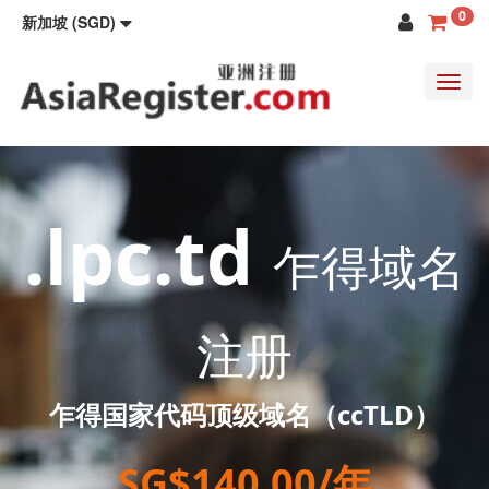
0
新加坡 (SGD)
Toggl
navig
.lpc.td
乍得域名
注册
乍得国家代码顶级域名（ccTLD）
SG$140.00/年