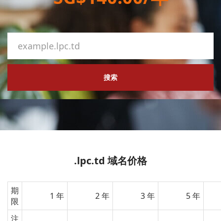
搜索
.lpc.td 域名价格
期
1 年
2 年
3 年
5 年
限
注