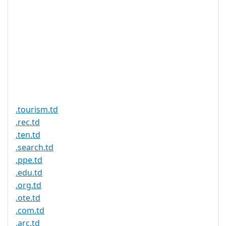
请，我们对乍得域授权的
速度没有影响，请耐心等
待注册结果。
需要文件证
否
明
提供信托代
否
理服务
.tourism.td
.rec.td
.ten.td
.search.td
.ppe.td
.edu.td
.org.td
.ote.td
.com.td
.arc.td