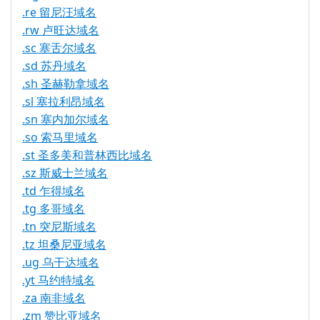
.re 留尼汪域名
.rw 卢旺达域名
.sc 塞舌尔域名
.sd 苏丹域名
.sh 圣赫勒拿域名
.sl 塞拉利昂域名
.sn 塞内加尔域名
.so 索马里域名
.st 圣多美和普林西比域名
.sz 斯威士兰域名
.td 乍得域名
.tg 多哥域名
.tn 突尼斯域名
.tz 坦桑尼亚域名
.ug 乌干达域名
.yt 马约特域名
.za 南非域名
.zm 赞比亚域名