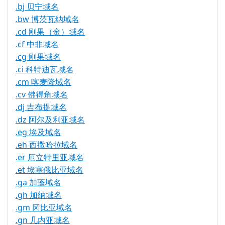
.bj 贝宁域名
.bw 博茨瓦纳域名
.cd 刚果（金）域名
.cf 中非域名
.cg 刚果域名
.ci 科特迪瓦域名
.cm 喀麦隆域名
.cv 佛得角域名
.dj 吉布提域名
.dz 阿尔及利亚域名
.eg 埃及域名
.eh 西撒哈拉域名
.er 厄立特里亚域名
.et 埃塞俄比亚域名
.ga 加蓬域名
.gh 加纳域名
.gm 冈比亚域名
.gn 几内亚域名