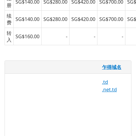
SG$140.00
SG$280.00
SG$420.00
SG$700.00
SG$
册
续
SG$140.00
SG$280.00
SG$420.00
SG$700.00
SG$
费
转
SG$160.00
-
-
-
入
什么是 .lpc.td ？
乍得域名
.lpc.td 域名是乍得的国家代码顶级域
(ccTLD)。
.td
.net.td
乍得估计人口为 11,274,106 人，是非洲第
27 大人口大国。这些带有 .lpc.td 扩展名的
域名在乍得及其周边地区非常流行。您可以
注册自己的 .lpc.td 域名并创建专业网页、
个人网站、博客或在线门户网站来展示与该
地区的联系。