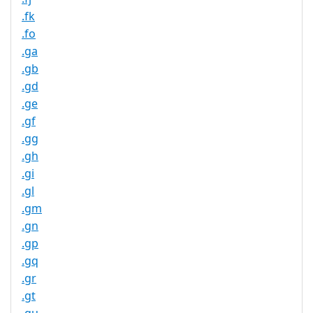
.fk
.fo
.ga
.gb
.gd
.ge
.gf
.gg
.gh
.gi
.gl
.gm
.gn
.gp
.gq
.gr
.gt