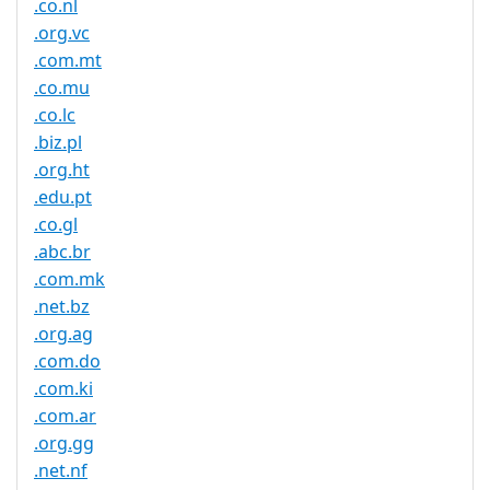
.co.nl
.org.vc
.com.mt
.co.mu
.co.lc
.biz.pl
.org.ht
.edu.pt
.co.gl
.abc.br
.com.mk
.net.bz
.org.ag
.com.do
.com.ki
.com.ar
.org.gg
.net.nf