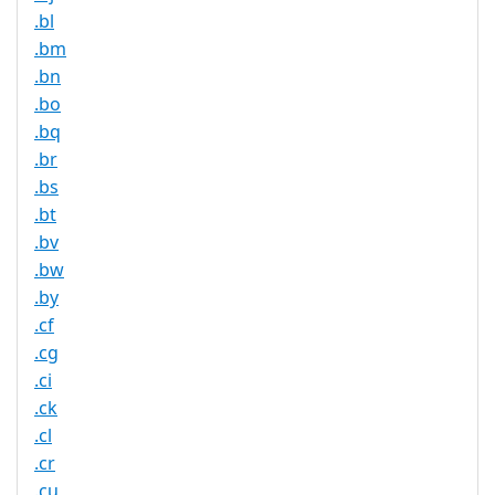
.bl
.bm
.bn
.bo
.bq
.br
.bs
.bt
.bv
.bw
.by
.cf
.cg
.ci
.ck
.cl
.cr
.cu