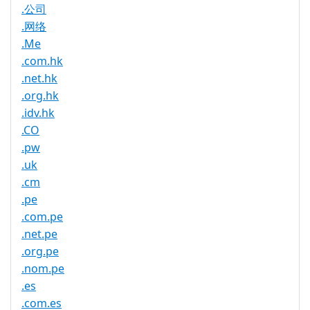
.公司
.网络
.Me
.com.hk
.net.hk
.org.hk
.idv.hk
.CO
.pw
.uk
.cm
.pe
.com.pe
.net.pe
.org.pe
.nom.pe
.es
.com.es