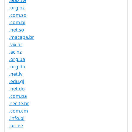
.ebiz.tw
.org.bz
.com.so
.com.bi
.net.so
.macapa.br
.vix.br
.ac.nz
.org.ua
.org.do
.net.lv
.edu.gl
.net.do
.com.pa
.recife.br
.com.cm
.info.bi
.pri.ee