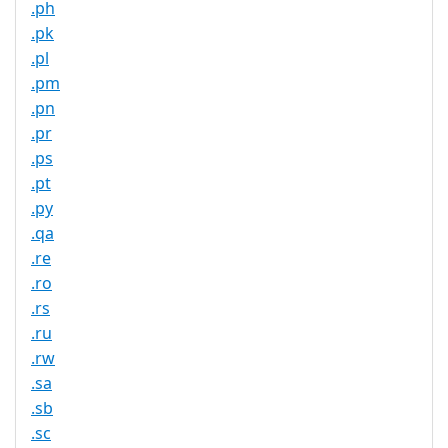
.ph
.pk
.pl
.pm
.pn
.pr
.ps
.pt
.py
.qa
.re
.ro
.rs
.ru
.rw
.sa
.sb
.sc