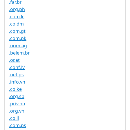
.far.br
.org.ph
.com.lc
.co.dm
.com.gt
.com.pk
.nom.ag
.belem.br
.or.at
.conf.lv
.net.ps
.info.vn
.co.ke
.org.sb
.priv.no
.org.vn
.co.il
.com.ps