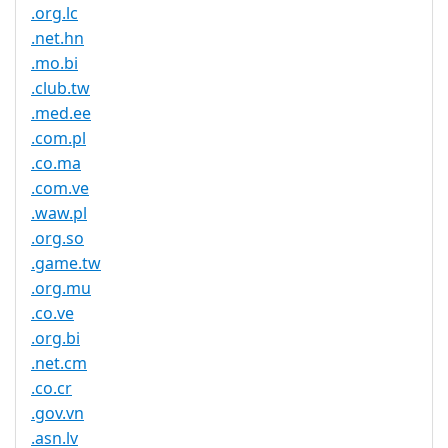
.org.lc
.net.hn
.mo.bi
.club.tw
.med.ee
.com.pl
.co.ma
.com.ve
.waw.pl
.org.so
.game.tw
.org.mu
.co.ve
.org.bi
.net.cm
.co.cr
.gov.vn
.asn.lv