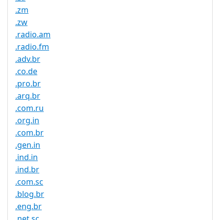
.zm
.zw
.radio.am
.radio.fm
.adv.br
.co.de
.pro.br
.arq.br
.com.ru
.org.in
.com.br
.gen.in
.ind.in
.ind.br
.com.sc
.blog.br
.eng.br
.net.sc