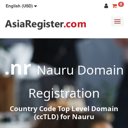
0
English (USD)
Toggl
navig
.nr
Nauru Domain
Registration
Country Code Top Level Domain
(ccTLD) for Nauru