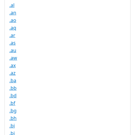
.al
.an
.ao
.aq
.ar
.as
.au
.aw
.ax
.az
.ba
.bb
.bd
.bf
.bg
.bh
.bi
.bj