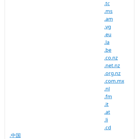
WHOIS
.tc
Privacy
Yes
.ms
Available
.am
DNSSEC
.vg
No
Supported
.eu
Realtime
.la
Yes
Registration
.be
.co.nz
Registration
None
.net.nz
Restrictions
.org.nz
Proof of
.com.mx
Document
No
.nl
Required
.fm
Trustee
.it
Service
No
.at
Available
.li
.cd
.中国