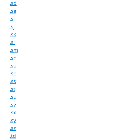
.sd
.se
.si
.sj
.sk
.sl
.sm
.sn
.so
.sr
.ss
.st
.su
.sv
.sx
.sy
.sz
.td