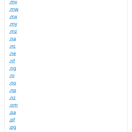
.mv
.mw
.mx
.my
.mz
.na
.nc
.ne
.nf
.ng
.ni
.no
.np
.nz
.om
.pa
.pf
.pg