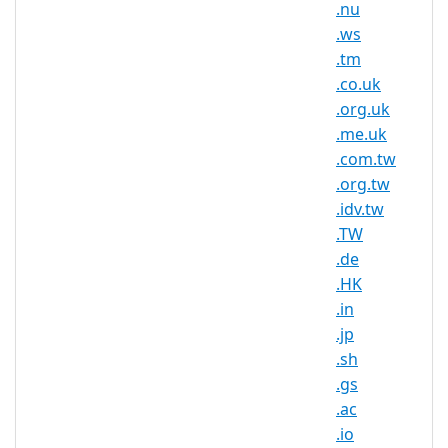
.nu
.ws
.nr Domain Information
.tm
TLD Type
ccTLD, Nauru
.co.uk
.org.uk
Minimum
2 characters
.me.uk
Length
.com.tw
Maximum
.org.tw
63 characters
Length
.idv.tw
Minimum
.TW
Registration
1 year(s)
.de
Period
.HK
.in
Maximum
Registration
10 year(s)
.jp
Period
.sh
.gs
IDN
No
.ac
Supported
.io