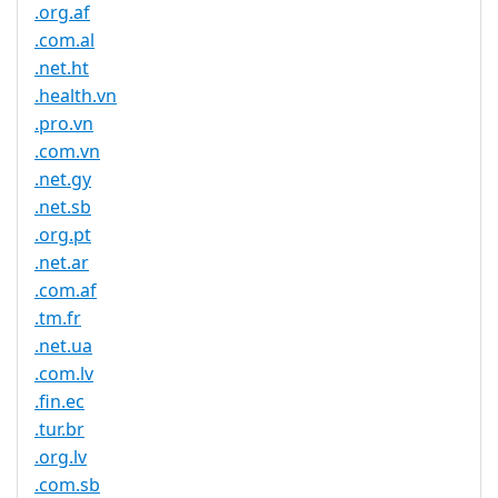
.org.af
.com.al
.net.ht
.health.vn
.pro.vn
.com.vn
.net.gy
.net.sb
.org.pt
.net.ar
.com.af
.tm.fr
.net.ua
.com.lv
.fin.ec
.tur.br
.org.lv
.com.sb