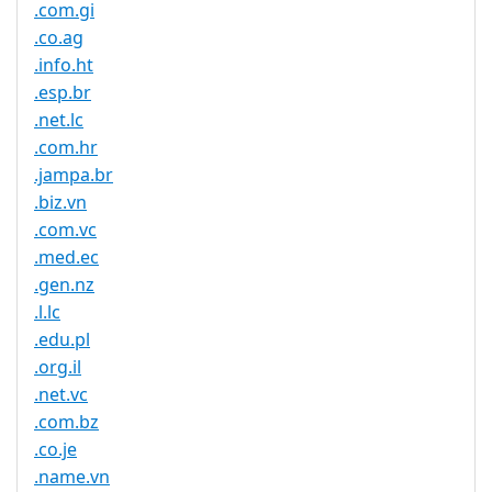
.com.gi
.co.ag
.info.ht
.esp.br
.net.lc
.com.hr
.jampa.br
.biz.vn
.com.vc
.med.ec
.gen.nz
.l.lc
.edu.pl
.org.il
.net.vc
.com.bz
.co.je
.name.vn