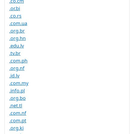
.co.cm
.or.bi
.co.rs
.com.ua
.org.br
.org.hn
.edu.lv
.tv.br
.com.ph
.org.nf
.id.lv
.com.my
.info.pl
.org.bo
.net.tl
.com.nf
.com.pt
.org.ki