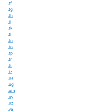
.tf
.tg
.th
.tj
.tk
.tl
.tn
.to
.tp
.tr
.tt
.tz
.ua
.ug
.um
.uy
.uz
.va