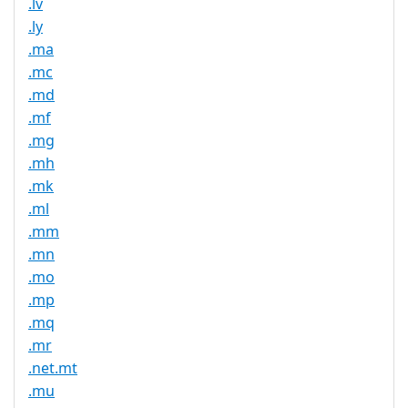
.lv
.ly
.ma
.mc
.md
.mf
.mg
.mh
.mk
.ml
.mm
.mn
.mo
.mp
.mq
.mr
.net.mt
.mu