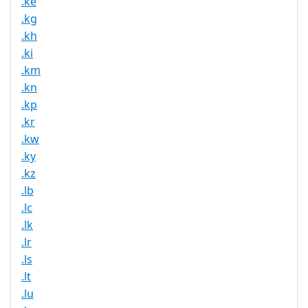
.ke
.kg
.kh
.ki
.km
.kn
.kp
.kr
.kw
.ky
.kz
.lb
.lc
.lk
.lr
.ls
.lt
.lu