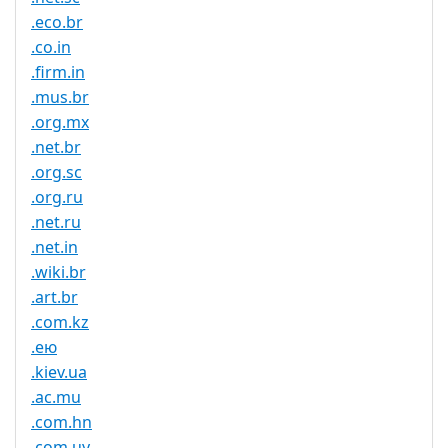
.eco.br
.co.in
.firm.in
.mus.br
.org.mx
.net.br
.org.sc
.org.ru
.net.ru
.net.in
.wiki.br
.art.br
.com.kz
.ею
.kiev.ua
.ac.mu
.com.hn
.com.uy