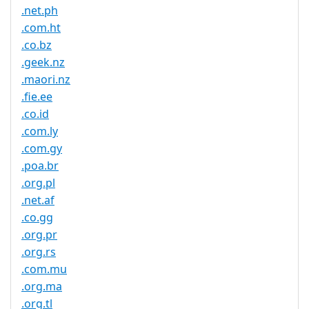
.net.ph
.com.ht
.co.bz
.geek.nz
.maori.nz
.fie.ee
.co.id
.com.ly
.com.gy
.poa.br
.org.pl
.net.af
.co.gg
.org.pr
.org.rs
.com.mu
.org.ma
.org.tl