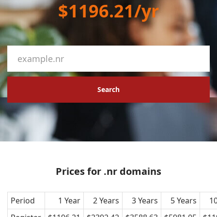
$1196.21/yr
Search
Prices for .nr domains
Period
1 Year
2 Years
3 Years
5 Years
10