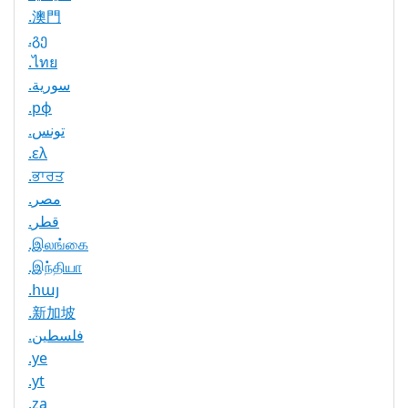
.澳門
.გე
.ไทย
.سورية
.рф
.تونس
.ελ
.ਭਾਰਤ
.مصر
.قطر
.இலங்கை
.இந்தியா
.հայ
.新加坡
.فلسطين
.ye
.yt
.za