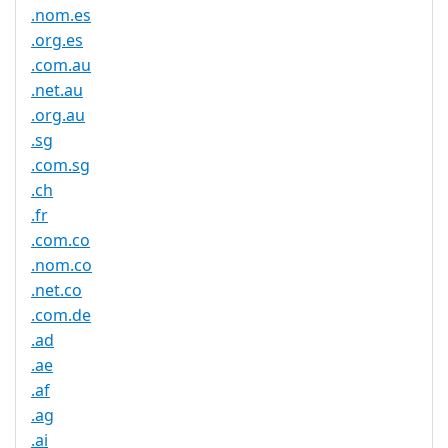
.nom.es
.org.es
.com.au
.net.au
.org.au
.sg
.com.sg
.ch
.fr
.com.co
.nom.co
.net.co
.com.de
.ad
.ae
.af
.ag
.ai