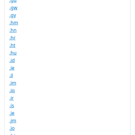
.gu
.gw
.gy
.hm
.hn
.hr
.ht
.hu
.id
.ie
.il
.im
.iq
.ir
.is
.je
.jm
.jo