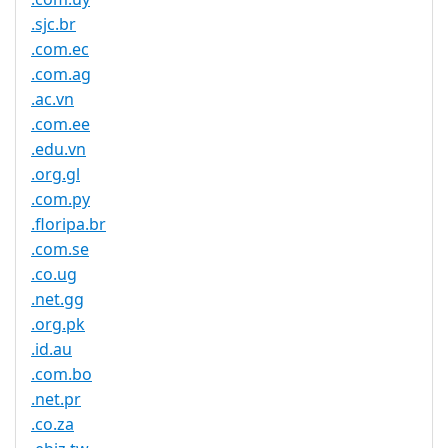
.sjc.br
.com.ec
.com.ag
.ac.vn
.com.ee
.edu.vn
.org.gl
.com.py
.floripa.br
.com.se
.co.ug
.net.gg
.org.pk
.id.au
.com.bo
.net.pr
.co.za