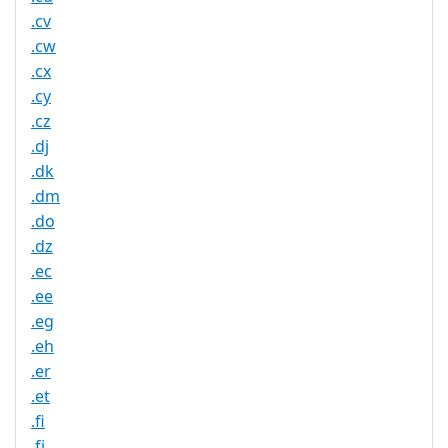
.cv
.cw
.cx
.cy
.cz
.dj
.dk
.dm
.do
.dz
.ec
.ee
.eg
.eh
.er
.et
.fi
.fj