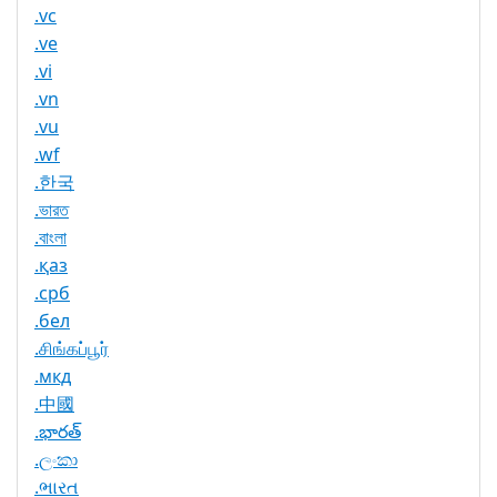
.vc
.ve
.vi
.vn
.vu
.wf
.한국
.ভারত
.বাংলা
.қаз
.срб
.бел
.சிங்கப்பூர்
.мкд
.中國
.భారత్
.ලංකා
.ભારત