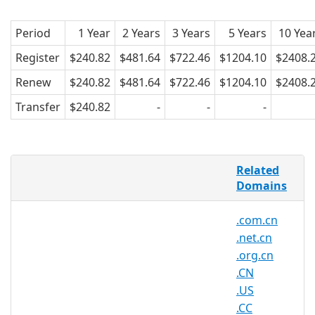
Period
1 Year
2 Years
3 Years
5 Years
10 Yea
Register
$240.82
$481.64
$722.46
$1204.10
$2408.
Renew
$240.82
$481.64
$722.46
$1204.10
$2408.
Transfer
$240.82
-
-
-
bb域名是巴巴多斯国家的顶级域名。
Related
Domains
巴巴多斯位于东加勒比海小安的列斯群岛最
.com.cn
东端，为珊瑚石灰岩海岛。四周为海洋环
.net.cn
绕，西与圣卢西亚、圣文森特和格林纳丁
.org.cn
斯、格林纳达隔水相望。巴巴多斯有稳固的
.CN
民主政体，独立于1966年11月30日，是英
.US
联邦成员，其名字来自于葡萄牙语，指遍地
.CC