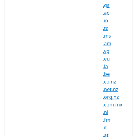
所有者必须在巴巴多斯注册成立公司; 要
.gs
么，
.ac
.io
所有者必须拥有与在任何国家/地区注册的
.tc
域名相同或相似的商标。
.ms
.am
.vg
如果您无法满足此要求，可以选择为您提交
.eu
快速商标。此过程最多可能需要4周。 如果
.la
您对此选项感兴趣，请联系我们！
.be
.co.nz
.net.nz
.bb Registry Information
.org.nz
TLD Type: ccTLDs
.com.mx
Country / Region: Barbados
.nl
Registry: Government of Barbados
.fm
Ministry of Economic Affairs and
.it
Development Telecommunications
.at