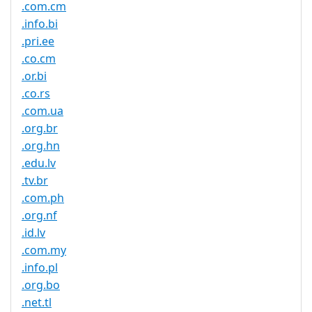
.com.cm
.info.bi
.pri.ee
.co.cm
.or.bi
.co.rs
.com.ua
.org.br
.org.hn
.edu.lv
.tv.br
.com.ph
.org.nf
.id.lv
.com.my
.info.pl
.org.bo
.net.tl