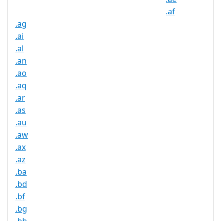
.af
.ag
.ai
.al
.an
.ao
.aq
.ar
.as
.au
.aw
.ax
.az
.ba
.bd
.bf
.bg