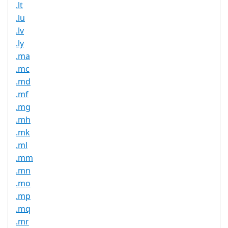
.lt
.lu
.lv
.ly
.ma
.mc
.md
.mf
.mg
.mh
.mk
.ml
.mm
.mn
.mo
.mp
.mq
.mr