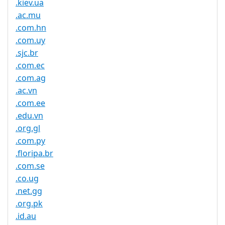
.kiev.ua
.ac.mu
.com.hn
.com.uy
.sjc.br
.com.ec
.com.ag
.ac.vn
.com.ee
.edu.vn
.org.gl
.com.py
.floripa.br
.com.se
.co.ug
.net.gg
.org.pk
.id.au