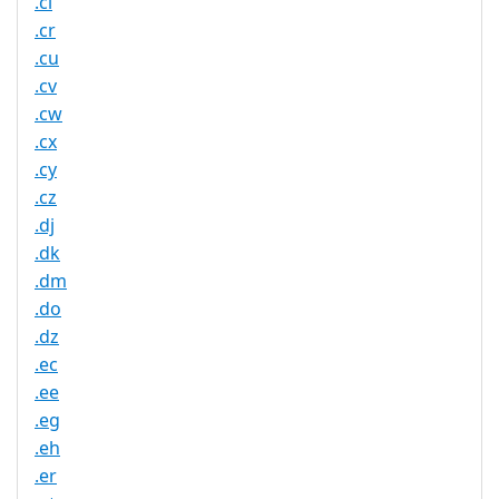
.cl
.cr
.cu
.cv
.cw
.cx
.cy
.cz
.dj
.dk
.dm
.do
.dz
.ec
.ee
.eg
.eh
.er