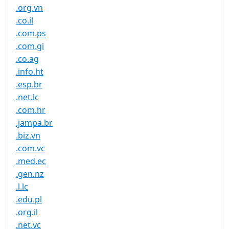
.org.vn
.co.il
.com.ps
.com.gi
.co.ag
.info.ht
.esp.br
.net.lc
.com.hr
.jampa.br
.biz.vn
.com.vc
.med.ec
.gen.nz
.l.lc
.edu.pl
.org.il
.net.vc