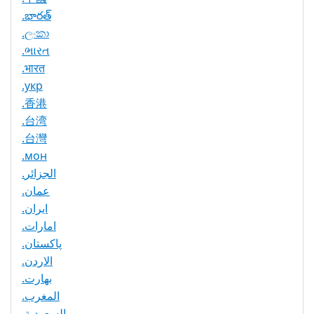
.భారత్
.ලංකා
.ભારત
.भारत
.укр
.香港
.台湾
.台灣
.мон
.الجزائر
.عمان
.ایران
.امارات
.پاکستان
.الاردن
.بھارت
.المغرب
.السعودية