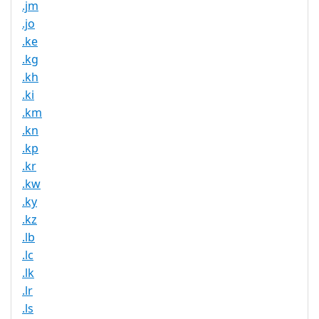
.jm
.jo
.ke
.kg
.kh
.ki
.km
.kn
.kp
.kr
.kw
.ky
.kz
.lb
.lc
.lk
.lr
.ls