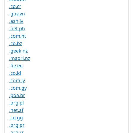
.co.cr
.gov.vn
.asn.lv
.net.ph
.com.ht
.co.bz
.geek.nz
.maori.nz
.fie.ee
.co.id
.com.ly
.com.gy
.poa.br
.org.pl
.net.af
.co.gg
.org.pr
.org.rs