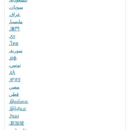
.سودان
.عراق
.مليسيا
.澳門
.გე
.ไทย
.سورية
.рф
.تونس
.ελ
.ਭਾਰਤ
.مصر
.قطر
.இலங்கை
.இந்தியா
.հայ
.新加坡