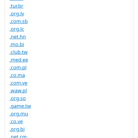
.tur.br
.org.lv
.com.sb
.org.lc
.net.hn
.mo.bi
.club.tw
.med.ee
.com.pl
.co.ma
.com.ve
.waw.pl
.org.so
.game.tw
.org.mu
.co.ve
.org.bi
.net.cm