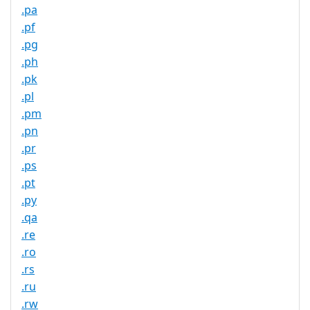
.pa
.pf
.pg
.ph
.pk
.pl
.pm
.pn
.pr
.ps
.pt
.py
.qa
.re
.ro
.rs
.ru
.rw