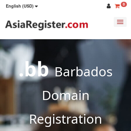
0
English (USD)
Toggl
navig
.bb
Barbados
Domain
Registration