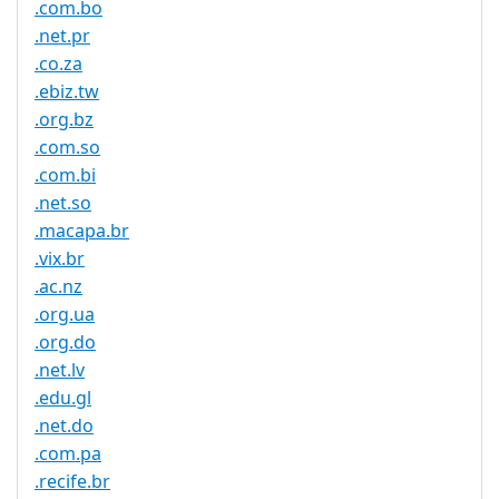
.com.bo
.net.pr
.co.za
.ebiz.tw
.org.bz
.com.so
.com.bi
.net.so
.macapa.br
.vix.br
.ac.nz
.org.ua
.org.do
.net.lv
.edu.gl
.net.do
.com.pa
.recife.br