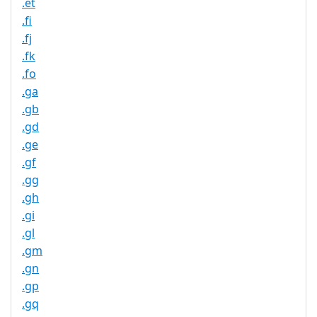
.et
.fi
.fj
.fk
.fo
.ga
.gb
.gd
.ge
.gf
.gg
.gh
.gi
.gl
.gm
.gn
.gp
.gq