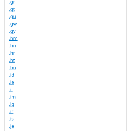
.gr
.gt
.gu
.gw
.gy
.hm
.hn
.hr
.ht
.hu
.id
.ie
.il
.im
.iq
.ir
.is
.je