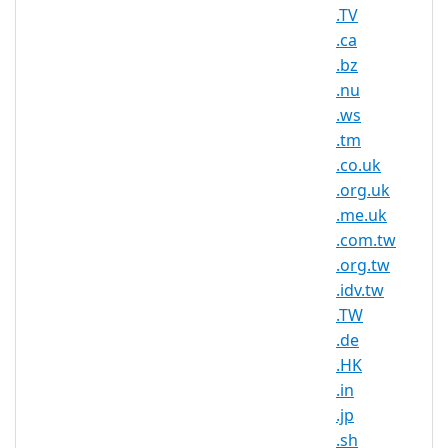
都是的野生的无花果树。2013 年，巴巴多
.TV
斯国内生产总值为42.62亿美元，人均国内
.ca
生产总值为15293美元。经济以甘蔗种植和
.bz
加工、朗姆酒、旅游业等为主。 巴巴多斯
.nu
是小安的列斯群岛的一员，也是加勒比海地
.ws
旅游胜地。
.tm
.co.uk
.org.uk
巴巴多斯境内无重要矿产资源，有少量石油
.me.uk
和天然气。据2001年估计，石油储量为200
.com.tw
万桶，天然气储量为1.124亿立方米。石灰
.org.tw
石分布面积达国土面积的85%，储量约为
.idv.tw
300亿吨。浮石储量为13.25亿吨。
.TW
.de
.HK
注册.BB或.COM.BB域，域所有者必须满足
.in
以下一个或多个要求：
.jp
.sh