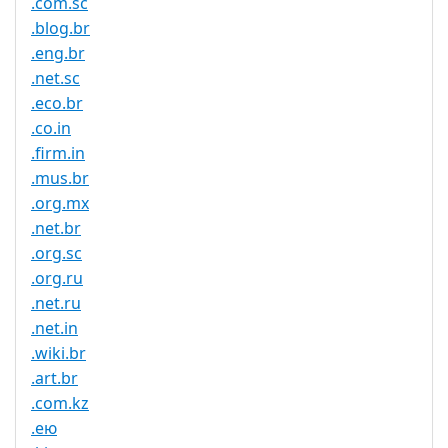
.com.sc
.blog.br
.eng.br
.net.sc
.eco.br
.co.in
.firm.in
.mus.br
.org.mx
.net.br
.org.sc
.org.ru
.net.ru
.net.in
.wiki.br
.art.br
.com.kz
.ею