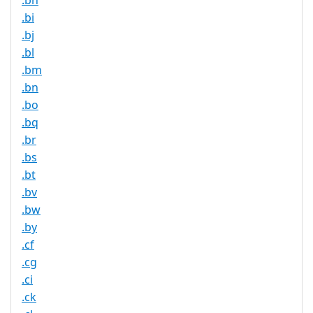
.bh
.bi
.bj
.bl
.bm
.bn
.bo
.bq
.br
.bs
.bt
.bv
.bw
.by
.cf
.cg
.ci
.ck