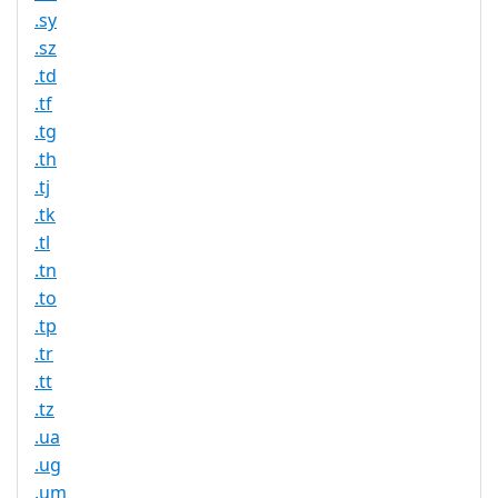
.sy
.sz
.td
.tf
.tg
.th
.tj
.tk
.tl
.tn
.to
.tp
.tr
.tt
.tz
.ua
.ug
.um