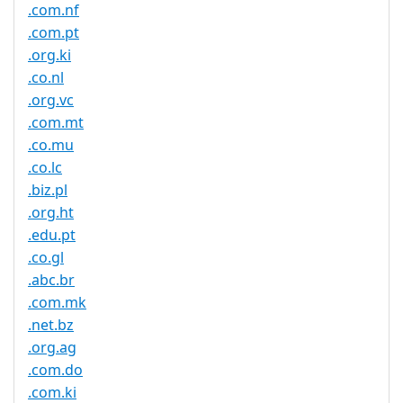
.com.nf
.com.pt
.org.ki
.co.nl
.org.vc
.com.mt
.co.mu
.co.lc
.biz.pl
.org.ht
.edu.pt
.co.gl
.abc.br
.com.mk
.net.bz
.org.ag
.com.do
.com.ki