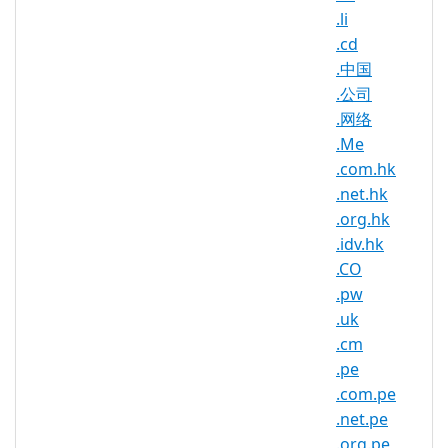
Unit
.li
.cd
.中国
.公司
.bb Domain Information
.网络
TLD Type
ccTLD, Barbados
.Me
.com.hk
Minimum
3 characters
.net.hk
Length
.org.hk
Maximum
.idv.hk
63 characters
Length
.CO
Minimum
.pw
Registration
1 year(s)
.uk
Period
.cm
.pe
Maximum
Registration
10 year(s)
.com.pe
Period
.net.pe
.org.pe