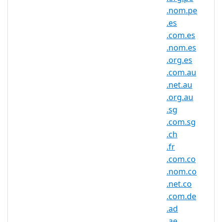
IDN
No
.nom.pe
Supported
.es
WHOIS
.com.es
Privacy
Yes
.nom.es
Available
.org.es
DNSSEC
.com.au
No
Supported
.net.au
Realtime
.org.au
No
Registration
.sg
.com.sg
Registration
None
.ch
Restrictions
.fr
Proof of
.com.co
Document
No
.nom.co
Required
.net.co
Trustee
.com.de
Service
No
.ad
Available
.ae