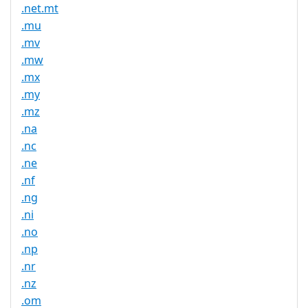
.net.mt
.mu
.mv
.mw
.mx
.my
.mz
.na
.nc
.ne
.nf
.ng
.ni
.no
.np
.nr
.nz
.om