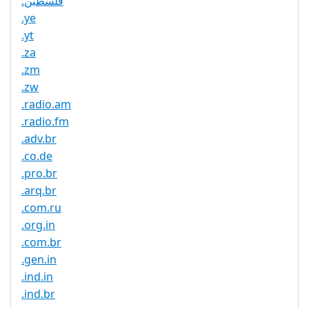
.فلسطين
.ye
.yt
.za
.zm
.zw
.radio.am
.radio.fm
.adv.br
.co.de
.pro.br
.arq.br
.com.ru
.org.in
.com.br
.gen.in
.ind.in
.ind.br