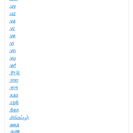
.uy
.uz
.va
.vc
.ve
.vi
.vn
.vu
.wf
.한국
.ভারত
.বাংলা
.қаз
.срб
.бел
.சிங்கப்பூர்
.мкд
.中國