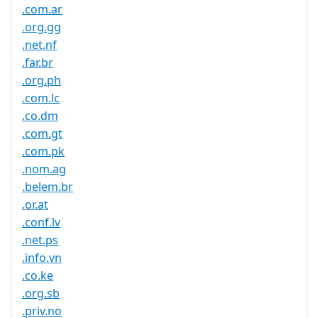
.com.ar
.org.gg
.net.nf
.far.br
.org.ph
.com.lc
.co.dm
.com.gt
.com.pk
.nom.ag
.belem.br
.or.at
.conf.lv
.net.ps
.info.vn
.co.ke
.org.sb
.priv.no