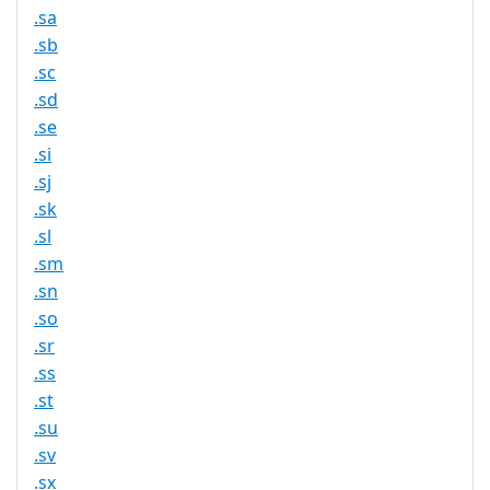
.sa
.sb
.sc
.sd
.se
.si
.sj
.sk
.sl
.sm
.sn
.so
.sr
.ss
.st
.su
.sv
.sx