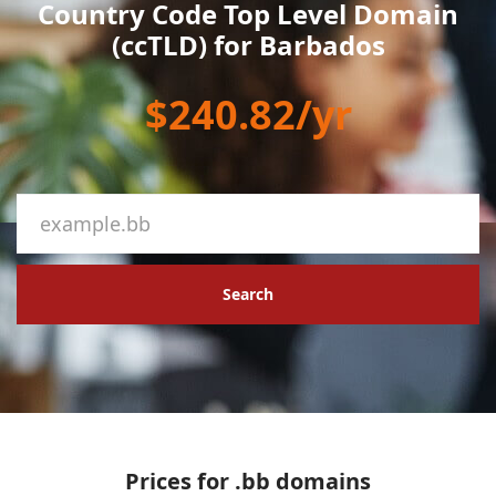
Country Code Top Level Domain
(ccTLD) for Barbados
$240.82/yr
Search
Prices for .bb domains