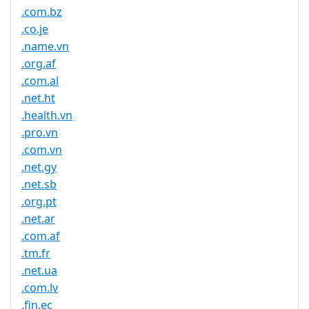
.com.bz
.co.je
.name.vn
.org.af
.com.al
.net.ht
.health.vn
.pro.vn
.com.vn
.net.gy
.net.sb
.org.pt
.net.ar
.com.af
.tm.fr
.net.ua
.com.lv
.fin.ec